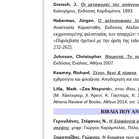
Greisch, J.
,
Οι μεταφορές της ανάγνω
Καλογήρου, Εκδόσεις Καρδαμίτσα, 1993.
Habermas
,
J
ü
rgen
,
Ο φιλοσοφικός λό
Αναστασία Καραστάθη, Εκδόσεις Αλε
εκχρονισμένης φιλοσοφίας των απαρχών: η
«
Παρέκβαση σχετικά με την άρση της ειδο
232-262].
Johnson, Christopher
,
Ντεριντά. Το 
Εκδόσεις Ενάλιος, Αθήνα 2007.
Kearney, Richard
,
Ξένοι, θεοί & τέρατα
,
εχθρότητα και φιλοξενία: Αποδόμηση και ετ
Lilla, Mark
, «
Ζακ Ντεριντά
», στου ιδίου,
(Μ. Χάιντεγκερ, Χ. Άρεντ, Κ. Γιάσπερς, Κ.
Athens Review of Books, Αθήνα 2014, σσ. 
ΒΙΒΛΙΑ ΠΟΥ Α
Γερουλάνος
,
Στέφανος Ν.,
Η διαφάνεια κ
σκέψης
, μτφρ. Γιώργος Καράμπελας, Πόλις
Ξηροπαΐδης, Γιώργος
,
Η διαμάχη των ε