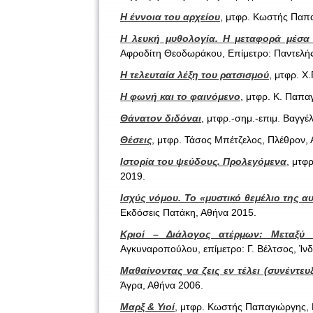
Η έννοια του αρχείου
, μτφρ. Κωστής Παπα
Η λευκή μυθολογία. Η μεταφορά μέσα 
Αφροδίτη Θεοδωράκου, Επίμετρο: Παντελής
Η τελευταία λέξη του ρατσισμού
, μτφρ. Χ
Η φωνή και το φαινόμενο
, μτφρ. Κ. Παπα
Θάνατον διδόναι
, μτφρ.-σημ.-επιμ. Βαγγ
Θέσεις
, μτφρ. Τάσος Μπέτζελος, Πλέθρον,
Ιστορία του ψεύδους. Προλεγόμενα
, μτφ
2019.
Ισχύς νόμου. Το «μυστικό θεμέλιο της α
Εκδόσεις Πατάκη, Αθήνα 2015.
Κριοί – Διάλογος ατέρμων: Μεταξύ
Αγκυναροπούλου, επίμετρο: Γ. Βέλτσος, Ίνδ
Μαθαίνοντας να ζεις εν τέλει (συνέντε
Άγρα, Αθήνα 2006.
Μαρξ & Υιοί
, μτφρ. Κωστής Παπαγιώργης, 