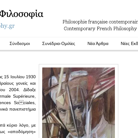
Σύνδεσμοι
Συνέδρια-Ομιλίες
Νέα Άρθρα
Νέες Εκδ
ις 15 Ιουλίου 1930
αίους γονείς και
ου 2004. Δίδαξε
male Supérieure,
ences Sociales,
νικά πανεπιστήμια
ατά κύριο λόγο, με
ό ως «αποδόμηση»