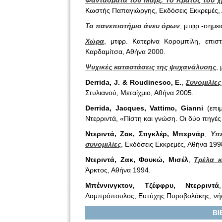
Φαντάσματα του Μαρξ. Το Κράτος του χρ
Κωστής Παπαγιώργης, Εκδόσεις Εκκρεμές,
Το πανεπιστήμιο άνευ όρων
, μτφρ.-σημε
Χώρα
, μτφρ. Κατερίνα Κορομπίλη, επιστ
Καρδαμίτσα, Αθήνα 2000.
Ψυχικές καταστάσεις της ψυχανάλυσης
,
Derrida, J. & Roudinesco, E.
,
Συνομιλίες
Στυλιανού, Μεταίχμιο, Αθήνα 2005.
Derrida, Jacques, Vattimo, Gianni
(επιμ
Ντερριντά, «Πίστη και γνώση. Οι δύο πηγές
Ντεριντά, Ζακ, Στιγκλέρ, Μπερνάρ
,
Υπ
συνομιλίες
, Εκδόσεις Εκκρεμές, Αθήνα 199
Ντεριντά, Ζακ, Φουκώ, Μισέλ
,
Τρέλα κ
Άρκτος, Αθήνα 1994.
Μπέννινγκτον, Τζέφφρυ, Ντερριντά
Λαμπρόπουλος, Ευτύχης Πυροβολάκης, νή
ΒΙ