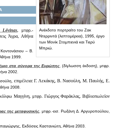
Α
 Lévinas
, μτφρ.-
Ανέκδοτο πορτραίτο του Ζακ
σεις Άγρα, Αθήνα
Ντερριντά (λεπτομέρεια), 1995, έργο
των Μονίκ Στομπιενιά και Τιερύ
Μπριώ.
 Κοντονάσιου – Β.
 Αθήνα 1999.
τήμιο στα σύνορα της Ευρώπης
, (δίγλωσση έκδοση), μτφρ.
θήνα 2002.
επιμέλεια: Γ. Λεκάκης, Β. Νασούλη, Μ. Παυλής, Ε.
ασούλη,
Αθήνα 2008.
Γκόλφω Μαγγίνη, μτφρ. Γιώργος Φαράκλας, Βιβλιοπωλείον
ρας της μεταφυσικής
, μτφρ.-εισ. Ρωξάνη Δ. Αργυροπούλου,
παγιώργης, Εκδόσεις Καστανιώτη, Αθήνα 2003.