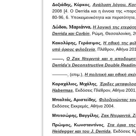
Δοξιάδης, Κύρκος
,
Ανάλυση λόγου. Κοι
2008 [4. Ο Derrida και η έννοια της «πα
80-96, 6. Υποκειμενικότητα και περατότητα,
Δώδου, Μαριάννα,
Η λογική της ετερότ
Derrida
και
Corbin
, Ρώμη, Θεσσαλονίκη, 2
Κακολύρης, Γεράσιμος
,
Η ηθική της φι
υπό όρους φιλοξενία
, Πλέθρον, Αθήνα 20
——–,
Ο Ζακ Ντεριντά και η αποδομη
Derrida’s Deconstructive Double Readi
———–, (επιμ.),
Η πολιτική και ηθική σκ
Καραχάλιος, Μιχάλης
,
Έριδες μεταφιλοσ
Habermas
, Εκδόσεις Πλέθρον, Αθήνα 2001,
Μπαλτάς, Αριστείδης
,
Φιλοξενώντας τον
Εκδόσεις Εκκρεμές, Αθήνα 2004.
Μπιτσώρης, Βαγγέλης
,
Ζακ Ντερριντά. 
Πρώιμος, Κωνσταντίνος
,
Στα όρια της
Heidegger και του J. Derrida
, Εκδόσεις Κ