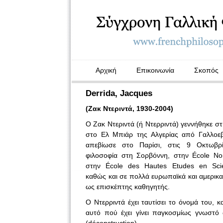
Αρχική
Επικοινωνία
Σκοπός
Derrida, Jacques
(Ζακ Ντεριντά, 1930-2004)
Ο Ζακ Ντεριντά (ή Ντερριντά) γεννήθηκε στ
στο Ελ Μπιάρ της Αλγερίας από Γαλλοεβρ
απεβίωσε στο Παρίσι, στις 9 Οκτωβρί
φιλοσοφία στη Σορβόννη, στην École Nor
στην École des Hautes Etudes en Sci
καθώς και σε πολλά ευρωπαϊκά και αμερικα
ως επισκέπτης καθηγητής.
Ο Ντερριντά έχει ταυτίσει το όνομά του, κ
αυτό πού έχει γίνει παγκοσμίως γνωστ