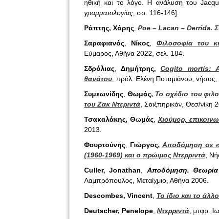
ηθική και το λόγο. Η ανάλυση του Jacqu
γραμματολογίας
, σσ. 116-146].
Ράπτης, Χάρης
,
Poe – Lacan – Derrida. 
Σαραφιανός
,
Νίκος
,
Φιλοσοφία του κ
Εύμαρος, Αθήνα 2022, σελ. 184.
Σδρόλιας
,
Δημήτρης,
Cogito mortis:
θανάτου
, πρόλ. Ελένη Ποταμιάνου, νήσος,
Συμεωνίδης
,
Θωμάς,
Το σχέδιο του φιλ
του Ζακ Ντεριντά
, Σαιξπηρικόν, Θεσ/νίκη 
Τσακαλάκης, Θωμάς
,
Χιούμορ, επικοινω
2013.
Φουρτούνης
,
Γιώργος,
Αποδόμηση σε «τ
(1960-1969) και ο πρώιμος Ντερριντά
, Νή
Culler, Jonathan
,
Αποδόμηση. Θεωρία 
Λαμπρόπουλος, Μεταίχμιο, Αθήνα 2006.
Descombes, Vincent
,
Το ίδιο και το άλλο
Deutscher, Penelope
,
Ντερριντά
, μτφρ. 