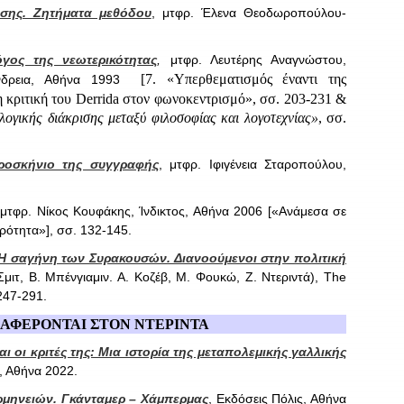
σης. Ζητήματα μεθόδου
, μτφρ. Έλενα Θεοδωροπούλου-
γος της νεωτερικότητας
,
μτφρ. Λευτέρης Αναγνώστου,
[7. «Υπερθεματισμός έναντι της
ξάνδρεια, Αθήνα 1993
 κριτική του
Derrida
στον φωνοκεντρισμό», σσ. 203-231 &
λογικής διάκρισης μεταξύ φιλοσοφίας και λογοτεχνίας»
, σσ.
προσκήνιο της συγγραφής
, μτφρ. Ιφιγένεια Σταροπούλου,
 μτφρ. Νίκος Κουφάκης, Ίνδικτος, Αθήνα 2006 [«Ανάμεσα σε
ερότητα»], σσ. 132-145.
Η σαγήνη των Συρακουσών. Διανοούμενοι στην πολιτική
 Σμιτ, Β. Μπένγιαμιν. Α. Κοζέβ, Μ. Φουκώ, Ζ. Ντεριντά), The
247-291.
ΝΑΦΕΡΟΝΤΑΙ ΣΤΟΝ ΝΤΕΡΙΝΤΑ
αι οι κριτές της: Μια ιστορία της μεταπολεμικής γαλλικής
, Αθήνα 2022.
ρμηνειών. Γκάνταμερ – Χάμπερμας
, Εκδόσεις Πόλις, Αθήνα