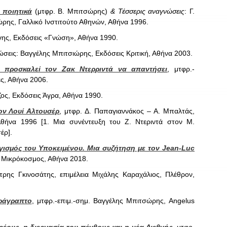
 ποιητικά
(
μτφρ. Β. Μπιτσώρης)
& Τέσσερις αναγνώσεις
: Γ.
ώρης, Γαλλικό Ινστιτούτο Αθηνών, Αθήνα 1996.
γης, Εκδόσεις «Γνώση», Αθήνα 1990.
ιώσεις: Βαγγέλης Μπιτσιώρης, Εκδόσεις Κριτική, Αθήνα 2003.
λ προσκαλεί τον Ζακ Ντερριντά να απαντήσει
, μτφρ.-
ς, Αθήνα 2006.
άζος, Εκδόσεις Άγρα, Αθήνα 1990.
τον Λουί Αλτουσέρ
, μτφρ. Δ. Παπαγιαννάκος – Α. Μπαλτάς,
Αθήνα 1996 [1. Μια συνέντευξη του Ζ. Ντεριντά στον Μ.
έρ].
γισμός του Υποκειμένου. Μια συζήτηση με τον Jean-Luc
/ Μικρόκοσμος, Αθήνα 2018.
τρης Γκινοσάτης, επιμέλεια Μιχάλης Καραχάλιος, Πλέθρον,
ράγραπτο
, μτφρ.-επιμ.-σημ. Βαγγέλης Μπιτσώρης, Angelus