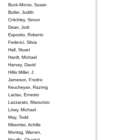
Buck-Morss, Susan
Butler, Judith
Critchley, Simon
Dean, Jodi
Esposito, Roberto
Federici, Silvia
Hall, Stuart
Hardt, Michael
Harvey, David
Hillis Miller, J.
Jameson, Fredric
Keucheyan, Razmig
Laclau, Ernesto
Lazzarato, Maourizio
Löwy, Michael
May, Todd
Mbembe, Achille
Montag, Warren,
Mouffe, Chantal