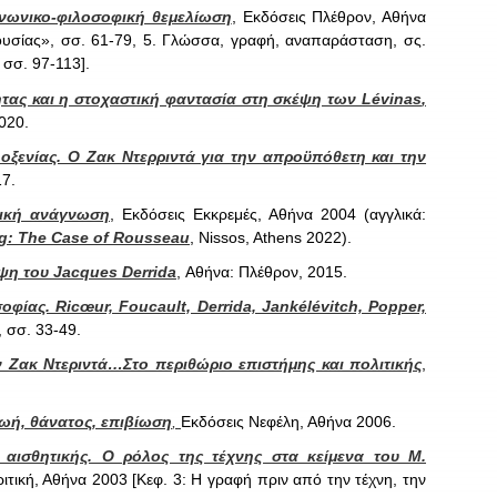
νωνικο-φιλοσοφική θεμελίωση
, Εκδόσεις Πλέθρον, Αθήνα
ρουσίας», σσ. 61-79, 5. Γλώσσα, γραφή, αναπαράσταση, σς.
 σσ. 97-113].
ητας και η στοχαστική φαντασία στη σκέψη των
L
é
vinas
,
020.
λοξενίας. Ο Ζακ Ντερριντά για την απροϋπόθετη και την
17.
τική ανάγνωση
, Εκδόσεις Εκκρεμές, Αθήνα 2004 (αγγλικά:
ng: The Case of Rousseau
, Nissos, Athens 2022).
έψη του Jacques Derrida
, Αθήνα: Πλέθρον, 2015.
οφίας. Ricœur, Foucault, Derrida, Jankélévitch, Popper,
 σσ. 33-49.
 Ζακ Ντεριντά…Στο περιθώριο επιστήμης και πολιτικής
,
Ζωή, θάνατος, επιβίωση
,
Εκδόσεις Νεφέλη, Αθήνα 2006.
 αισθητικής. Ο ρόλος της τέχνης στα κείμενα του M.
ριτική, Αθήνα 2003 [Κεφ. 3: Η γραφή πριν από την τέχνη, την