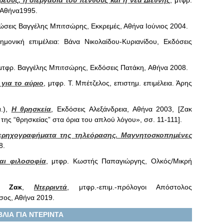
έους, η διεργασία του πένθους και η νέα Διεθνής
, μτφρ.
 Αθήνα1995.
ιώσεις Βαγγέλης Μπιτσώρης, Εκκρεμές, Αθήνα Ιούνιος 2004.
ημονική επιμέλεια: Βάνα Νικολαίδου-Κυριανίδου, Εκδόσεις
 μτφρ. Βαγγέλης Μπιτσώρης, Εκδόσεις Πατάκη, Αθήνα 2008.
 για το αύριο
, μτφρ. Τ. Μπέτζελος, επιστημ. επιμέλεια. Άρης
.),
Η θρησκεία
, Εκδόσεις Αλεξάνδρεια, Αθήνα 2003, [Ζακ
 της “θρησκείας” στα όρια του απλού λόγου», σσ. 11-111].
ερηχογραφήματα της τηλεόρασης. Μαγνητοσκοπημένες
8.
αι φιλοσοφία
, μτφρ. Κωστής Παπαγιώργης, Ολκός/Μικρή
,
Ζακ
,
Ντερριντά
, μτφρ.-επιμ.-πρόλογοι Απόστολος
σος, Αθήνα 2019.
ΒΛΙΑ ΓΙΑ ΝΤΕΡΙΝΤΑ