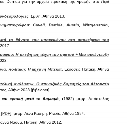
es Derrida για την αρχαία πρακτική της γραφής στο
Περί
Συνδεσμολογίες
, Σμίλη, Αθήνα 2013.
ινηματογράφου:
Cavell, Derrida, Austin, Wittgenstein
,
 Από το θάνατο του υποκειμένου στο υποκείμενο του
 2017.
οσόφου: Η σκέψη ως τέχνη του ορατού + Μια συνέντευξη
2022.
νία, πολιτική: Η μηχανή Μπέκετ
, Εκδόσεις Πατάκη, Αθήνα
ελική ανάλυση»: Ο σπινοζικός δομισμός του Αλτουσέρ
σος, Αθήνα 2023 [βιβλιοnet].
και κριτική μετά το δομισμό
, (1982) μτφρ. Απόστολος
[PDF]
, μτφρ. Λένα Κασίμη, Praxis, Αθήνα 1984.
Ιωάννα Ναούμ, Πατάκη, Αθήνα 2012.