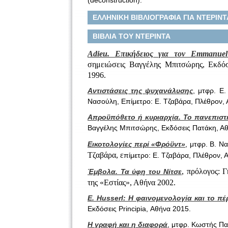
(déconstruction).
ΕΛΛΗΝΙΚΗ ΒΙΒΛΙΟΓΡΑΦΙΑ ΓΙΑ ΝΤΕΡΙΝΤ
ΒΙΒΛΙΑ ΤΟΥ ΝΤΕΡΙΝΤΑ
Adieu. Επικήδειος για τον Emmanuel
σημειώσεις Βαγγέλης Μπιτσώρης, Εκδό
1996.
Αντιστάσεις της ψυχανάλυσης
, μτφρ. E.
Νασούλη, Επίμετρο: Ε. Τζαβάρα, Πλέθρον,
Απροϋπόθετο ή κυριαρχία. Το πανεπισ
Βαγγέλης Μπιτσώρης, Εκδόσεις Πατάκη, Α
Εικοτολογίες περί «Φρόϋντ»
, μτφρ. Β. Ν
Τζαβάρα, ε
πίμετρο: Ε. Τζαβάρα, Πλέθρον, 
, πρόλογος: 
Έμβολα. Τα ύφη του Νίτσε
της «Εστίας», Αθήνα 2002.
Ε. Husserl:
Η φαιν
ομενολογία και το πέ
Εκδόσεις Principia, Αθήνα 2015.
Η γραφή και η διαφορά
, μτφρ. Κωστής Πα