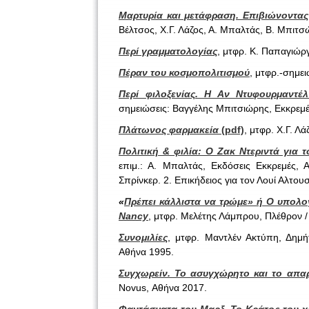
Μαρτυρία και μετάφραση. Επιβιώνοντας
Βέλτσος, Χ.Γ. Λάζος, Α. Μπαλτάς, Β. Μπιτσ
Περί γραμματολογίας
, μτφρ. Κ. Παπαγιώρ
Πέραν του κοσμοπολιτισμού
, μτφρ.-σημε
Περί φιλοξενίας. Η Αν Ντυφουρμαντέ
σημειώσεις: Βαγγέλης Μπιτσιώρης, Εκκρεμέ
Πλάτωνος φαρμακεία
(pdf)
, μτφρ. Χ.Γ. Λ
Πολιτική & φιλία: Ο Ζακ Ντεριντά για 
επιμ.: Α. Μπαλτάς, Εκδόσεις Εκκρεμές, 
Σπρίνκερ. 2. Επικήδειος για τον Λουί Αλτουσ
«
Πρέπει κάλλιστα να τρώμε» ή Ο υπολο
Nancy
, μτφρ. Μελέτης Λάμπρου, Πλέθρον 
Συνομιλίες
, μτφρ. Μαντλέν Ακτύπη, Δημή
Αθήνα 1995.
Συγχωρείν. Το ασυγχώρητο και το απα
Novus, Αθήνα 2017.