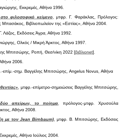
γιώργης, Εκκρεμές, Αθήνα 1996.
στο φιλοσοφικό κείμενο
, μτφρ. Γ. Φαράκλας, Πρόλογος:
 Μπασάκος, Βιβλιοπωλείον της «Εστίας», Αθήνα 2004.
.Γ. Λάζος, Εκδόσεις Άγρα, Αθήνα 1992.
γιώργης, Ολκός / Μικρή Άρκτος, Αθήνα 1997.
έλης Μπιτσώρης, Ροπή, Θεσ/νίκη 2022 [
βιβλιοnet
].
 Αθήνα 2006.
ρ.-επίμ.-σημ. Βαγγέλης Μπιτσώρης, Angelus Novus, Αθήνα
υθεντίας»
, μτφρ.-επίμετρο-σημειώσεις Βαγγέλης Μπιτσώρης,
 δύο απείρων, το ποίημα
, πρόλογος-μτφρ. Χρυσούλα
ικτος, Αθήνα 2008.
υξη με τον Jean Birnbaum)
, μτφρ. Β. Μπιτσώρης, Εκδόσεις
Εκκρεμές, Αθήνα Ιούλιος 2004.