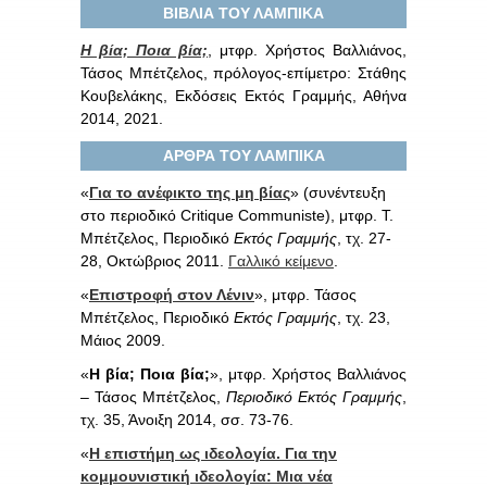
ΒΙΒΛΙΑ ΤΟΥ ΛΑΜΠΙΚΑ
Η βία; Ποια βία;
, μτφρ. Χρήστος Βαλλιάνος,
Τάσος Μπέτζελος, πρόλογος-επίμετρο: Στάθης
Κουβελάκης, Εκδόσεις Εκτός Γραμμής, Αθήνα
2014, 2021.
ΑΡΘΡΑ ΤΟΥ ΛΑΜΠΙΚΑ
«
Για το ανέφικτο της μη βίας
» (συνέντευξη
στο περιοδικό Critique Communiste), μτφρ. Τ.
Μπέτζελος, Περιοδικό
Εκτός Γραμμής
, τχ. 27-
28, Οκτώβριος 2011.
Γαλλικό κείμενο
.
«
Επιστροφή στον Λένιν
», μτφρ. Τάσος
Μπέτζελος, Περιοδικό
Εκτός Γραμμής
, τχ. 23,
Μάιος 2009.
«
Η βία; Ποια βία;
», μτφρ. Χρήστος Βαλλιάνος
– Τάσος Μπέτζελος,
Περιοδικό Εκτός Γραμμής
,
τχ. 35, Άνοιξη 2014, σσ. 73-76.
«
Η επιστήμη ως ιδεολογία. Για την
κομμουνιστική ιδεολογία: Μια νέα