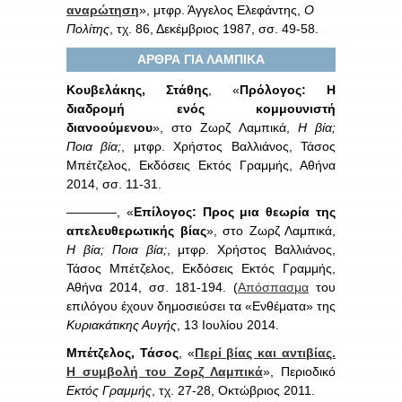
αναρώτηση
», μτφρ. Άγγελος Ελεφάντης,
Ο
Πολίτης
, τχ. 86, Δεκέμβριος 1987, σσ. 49-58.
ΑΡΘΡΑ ΓΙΑ ΛΑΜΠΙΚΑ
Κουβελάκης, Στάθης
, «
Πρόλογος: Η
διαδρομή ενός κομμουνιστή
διανοούμενου
», στο Ζωρζ Λαμπικά,
Η βία;
Ποια βία;
, μτφρ. Χρήστος Βαλλιάνος, Τάσος
Μπέτζελος, Εκδόσεις Εκτός Γραμμής, Αθήνα
2014, σσ. 11-31.
————, «
Επίλογος: Προς μια θεωρία της
απελευθερωτικής βίας
», στο Ζωρζ Λαμπικά,
Η βία; Ποια βία;
, μτφρ. Χρήστος Βαλλιάνος,
Τάσος Μπέτζελος, Εκδόσεις Εκτός Γραμμής,
Αθήνα 2014, σσ. 181-194. (
Απόσπασμα
του
επιλόγου έχουν δημοσιεύσει τα «Ενθέματα» της
Κυριακάτικης Αυγής
, 13 Ιουλίου 2014.
Μπέτζελος, Τάσος
, «
Περί βίας και αντιβίας.
Η συμβολή του Ζορζ Λαμπικά
», Περιοδικό
Εκτός Γραμμής
, τχ. 27-28, Οκτώβριος 2011.