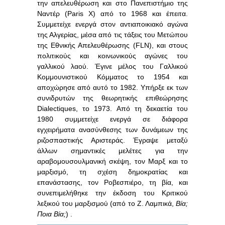
την απελευθέρωση και στο Πανεπιστήμιο της
Ναντέρ (Paris Χ) από το 1968 και έπειτα.
Συμμετείχε ενεργά στον αντιαποικιακό αγώνα
της Αλγερίας, μέσα από τις τάξεις του Μετώπου
της Εθνικής Απελευθέρωσης (FLN), και στους
πολιτικούς και κοινωνικούς αγώνες του
γαλλικού λαού. Έγινε μέλος του Γαλλικού
Κομμουνιστικού Κόμματος το 1954 και
αποχώρησε από αυτό το 1982. Υπήρξε εκ των
συνιδρυτών της θεωρητικής επιθεώρησης
Dialectiques, το 1973. Από τη δεκαετία του
1980 συμμετείχε ενεργά σε διάφορα
εγχειρήματα ανασύνθεσης των δυνάμεων της
ριζοσπαστικής Αριστεράς. Έγραψε μεταξύ
άλλων σημαντικές μελέτες για την
αραβομουσουλμανική σκέψη, τον Μαρξ και το
μαρξισμό, τη σχέση δημοκρατίας και
επανάστασης, τον Ροβεσπιέρο, τη βία, και
συνεπιμελήθηκε την έκδοση του Κριτικού
λεξικού του μαρξισμού (από το Ζ. Λαμπικά,
Βία;
Ποια Βία;
) .