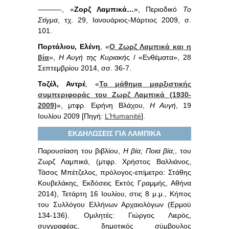
———-, «
Ζορζ Λαμπικά…
», Περιοδικό
Το
Στίγμα
, τχ. 29, Ιανουάριος-Μάρτιος 2009, σ.
101.
Πορτάλιου, Ελένη
, «
Ο Ζωρζ Λαμπικά και η
βία
»,
Η Αυγή της Κυριακή
ς / «Ενθέματα», 28
Σεπτεμβρίου 2014, σσ. 36-7.
Τοζέλ, Αντρέ
, «
Το μάθημα μαρξιστικής
συμπεριφοράς του Ζωρζ Λαμπικά (1930-
2009)
», μτφρ. Ειρήνη Βλάχου,
Η Αυγή
, 19
Ιουλίου 2009 [Πηγή:
L’Humanité
].
ΕΚΔΗΛΩΣΕΙΣ ΓΙΑ ΛΑΜΠΙΚΑ
Παρουσίαση του βιβλίου,
Η βία; Ποια βία;
, του
Ζωρζ Λαμπικά, (μτφρ. Χρήστος Βαλλιάνος,
Τάσος Μπέτζελος, πρόλογος-επίμετρο: Στάθης
Κουβελάκης, Εκδόσεις Εκτός Γραμμής, Αθήνα
2014), Τετάρτη 16 Ιουλίου, στις 8 μ.μ., Κήπος
του Συλλόγου Ελλήνων Αρχαιολόγων (Ερμού
134-136). Ομιλητές: Γιώργος Λιερός,
συγγραφέας, δημοτικός σύμβουλος