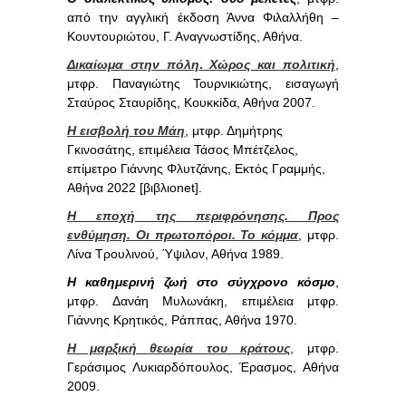
από την αγγλική έκδοση Άννα Φιλαλλήθη –
Κουντουριώτου, Γ. Αναγνωστίδης, Αθήνα.
Δικαίωμα στην πόλη
.
Χώρος και πολιτική
,
μτφρ. Παναγιώτης Τουρνικιώτης, εισαγωγή
Σταύρος Σταυρίδης, Κουκκίδα, Αθήνα 2007.
Η εισβολή του Μάη
, μτφρ. Δημήτρης
Γκινοσάτης, επιμέλεια Τάσος Μπέτζελος,
επίμετρο Γιάννης Φλυτζάνης, Εκτός Γραμμής,
Αθήνα 2022 [βιβλιοnet].
Η εποχή της περιφρόνησης. Προς
ενθύμηση. Οι πρωτοπόροι. Το κόμμα
, μτφρ.
Λίνα Τρουλινού, Ύψιλον, Αθήνα 1989.
Η καθημερινή ζωή στο σύγχρονο κόσμο
,
μτφρ. Δανάη Μυλωνάκη, επιμέλεια μτφρ.
Γιάννης Κρητικός, Ράππας, Αθήνα 1970.
Η μαρξική θεωρία του κράτους
, μτφρ.
Γεράσιμος Λυκιαρδόπουλος, Έρασμος, Αθήνα
2009.