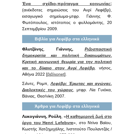
Ένα σχέδιο-πρόταγμα κοινωνίας;
(ανέκδοτες σημειώσεις του Ανρί Λεφέβρ),
εισαγωγικό σημείωμα-μτφρ. Γιάννης Φ.
Φωτόπουλος, ιστότοπος ο φυλλομάντης, 20
Σεπτεμβρίου 2009.
Βιβλία για Λεφέβρ στα ελληνικά
Φλυτζάνης
,
Γιάννης
,
Ριζοσπαστική
δημοκρατία και πολιτική δικαιωμάτων.
Κριτική κοινωνική θεωρία για την πολιτική
και το δίκαιο στον Ανρί Λεφέβρ
,
νήσος,
Αθήνα 2022 [
βιβλιοnet
].
Σιλντς, Ρομπ,
Λεφέβρ: Έρωτας και αγώνας.
Διαλεκτικές του χώρους
, μτφρ. Λία Γυιόκα,
Βάνιας, Θεσ/νίκη 2007.
Άρθρα για Λεφέβρ στα ελληνικά
Λυκογιάννη, Ρούλη
, «
Η καθημερινή ζωή στο
έργο του Henri Lefebvre
», στο Ντίνα Βαϊου,
Κωστής Χατζημιχάλης, Ινστιτούτο Πουλαντζάς /