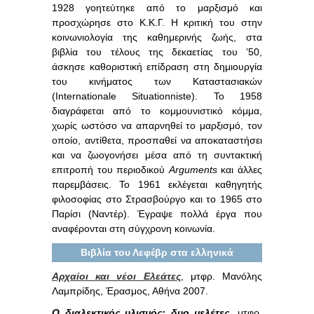
1928 γοητεύτηκε από το μαρξισμό και
προσχώρησε στο Κ.Κ.Γ. Η κριτική του στην
κοινωνιολογία της καθημερινής ζωής, στα
βιβλία του τέλους της δεκαετίας του ’50,
άσκησε καθοριστική επίδραση στη δημιουργία
του κινήματος των Καταστασιακών
(Internationale Situationniste). Το 1958
διαγράφεται από το κομμουνιστικό κόμμα,
χωρίς ωστόσο να απαρνηθεί το μαρξισμό, τον
οποίο, αντίθετα, προσπαθεί να αποκαταστήσει
και να ζωογονήσει μέσα από τη συντακτική
επιτροπή του περιοδικού
Arguments
και άλλες
παρεμβάσεις. Το 1961 εκλέγεται καθηγητής
φιλοσοφίας στο Στρασβούργο και το 1965 στο
Παρίσι (Ναντέρ). Έγραψε πολλά έργα που
αναφέρονται στη σύγχρονη κοινωνία.
Βιβλία του Λεφέβρ στα ελληνικά
Αρχαίοι και νέοι Ελεάτες
, μτφρ. Μανόλης
Λαμπρίδης, Έρασμος, Αθήνα 2007.
Ο διαλεκτικός υλισμός: δυο μελέτες
, μτφρ.