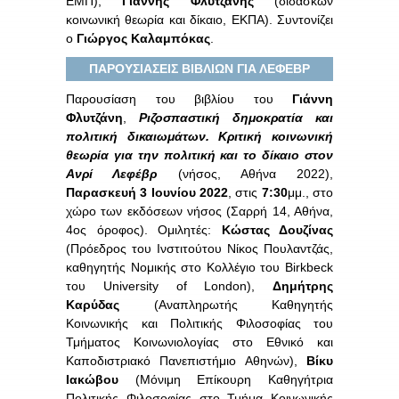
ΕΜΠ),
Γιάννης Φλυτζάνης
(διδάσκων
κοινωνική θεωρία και δίκαιο, ΕΚΠΑ). Συντονίζει
ο
Γιώργος Καλαμπόκας
.
ΠΑΡΟΥΣΙΑΣΕΙΣ ΒΙΒΛΙΩΝ ΓΙΑ ΛΕΦΕΒΡ
Παρουσίαση του βιβλίου του
Γιάννη
Φλυτζάνη
,
Ριζοσπαστική δημοκρατία και
πολιτική δικαιωμάτων. Κριτική κοινωνική
θεωρία για την πολιτική και το δίκαιο στον
Ανρί Λεφέβρ
(νήσος, Αθήνα 2022),
Παρασκευή 3 Ιουνίου 2022
, στις
7:30
μμ., στο
χώρο των εκδόσεων νήσος (Σαρρή 14, Αθήνα,
4ος όροφος). Ομιλητές:
Κώστας Δουζίνας
(Πρόεδρος του Ινστιτούτου Νίκος Πουλαντζάς,
καθηγητής Νομικής στο Κολλέγιο του Birkbeck
του University of London),
Δημήτρης
Καρύδας
(Αναπληρωτής Καθηγητής
Κοινωνικής και Πολιτικής Φιλοσοφίας του
Τμήματος Κοινωνιολογίας στο Εθνικό και
Καποδιστριακό Πανεπιστήμιο Αθηνών),
Βίκυ
Ιακώβου
(Μόνιμη Επίκουρη Καθηγήτρια
Πολιτικής Φιλοσοφίας στο Τμήμα Κοινωνικής