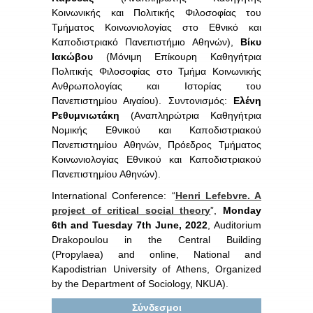
Κοινωνικής και Πολιτικής Φιλοσοφίας του
Τμήματος Κοινωνιολογίας στο Εθνικό και
Καποδιστριακό Πανεπιστήμιο Αθηνών),
Βίκυ
Ιακώβου
(Μόνιμη Επίκουρη Καθηγήτρια
Πολιτικής Φιλοσοφίας στο Τμήμα Κοινωνικής
Ανθρωπολογίας και Ιστορίας του
Πανεπιστημίου Αιγαίου). Συντονισμός:
Ελένη
Ρεθυμνιωτάκη
(Αναπληρώτρια Καθηγήτρια
Νομικής Εθνικού και Καποδιστριακού
Πανεπιστημίου Αθηνών, Πρόεδρος Τμήματος
Κοινωνιολογίας Εθνικού και Καποδιστριακού
Πανεπιστημίου Αθηνών).
International Conference: “
Henri Lefebvre. A
project of critical social theory
”,
Monday
6th and Tuesday 7th June, 2022
, Αuditorium
Drakopoulou in the Central Building
(Propylaea) and online, National and
Kapodistrian University of Athens, Organized
by the Department of Sociology, NKUA).
Σύνδεσμοι