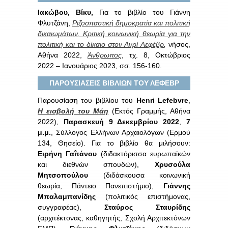
Ιακώβου
, Βίκυ
,
Για το βιβλίο του Γιάννη
Φλυτζάνη,
Ριζοσπαστική δημοκρατία και πολιτική
δικαιωμάτων. Κριτική κοινωνική θεωρία για την
πολιτική και το δίκαιο στον Ανρί Λεφέβρ
,
νήσος,
Αθήνα 2022,
Άνθρωπος
, τχ. 8, Οκτώβριος
2022 – Ιανουάριος 2023, σσ. 156-160.
ΠΑΡΟΥΣΙΑΣΕΙΣ ΒΙΒΛΙΩΝ ΤΟΥ ΛΕΦΕΒΡ
Παρουσίαση του βιβλίου του
Henri Lefebvre
,
Η εισβολή του Μάη
(Εκτός Γραμμής, Αθήνα
2022),
Παρασκευή 9 Δεκεμβρίου 2022
,
7
μ.μ.
, Σύλλογος Ελλήνων Αρχαιολόγων (Ερμού
134, Θησείο). Για το βιβλίο θα μιλήσουν:
Ειρήνη Γαΐτάνου
(διδακτόρισσα ευρωπαϊκών
και διεθνών σπουδών),
Χρυσούλα
Μητσοπούλου
(διδάσκουσα κοινωνική
θεωρία, Πάντειο Πανεπιστήμιο),
Γιάννης
Μπαλαμπανίδης
(πολιτικός επιστήμονας,
συγγραφέας),
Σταύρος Σταυρίδης
(αρχιτέκτονας, καθηγητής, Σχολή Αρχιτεκτόνων