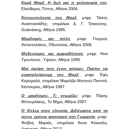
Καρλ Μαρξ. Η ζωή και η φιλοσοφία του
,
Ελεύθερος Τύπος, Αθήνα 2004.
Κοινωνιολογία του Μαρξ
, μτφρ. Τάσος
Αναστασιάδης, επιμέλεια Δ. Γ. Τσαούσης,
Gutenberg, Αθήνα 1985.
Μαρξισμός και πόλη
, μτφρ. Γιώργος
Αποστολάκος, Οδυσσέας, Αθήνα 2006.
Μηδενισμός και αμφισβήτηση
, μτφρ. Λίνα
Τρουλινού, Ύψιλον, Αθήνα 1990.
Μια σκέψη που έγινε κόσμος. Πρέπει να
εγκαταλείψουμε τον Μαρξ
;
, μτφρ. Έφη
Κορομηλά, επιμέλεια Μαριλίζα Μητσού-Παππά,
Κένταυρος, Αθήνα 1987.
Ο μαρξισμός. Τι γνωρίζω;
μτφρ. Πάρης
Μπουρλάκης, Το Βήμα, Αθήνα 2007.
Ο Χίτλερ στην εξουσία. Διδάγματα από τα
πέντε χρόνια φασισμού στη Γερμανία
, μτφρ.
Φοίβος Μαριάς, επιμέλεια Άννα Κόκκαλη,
Αφήγηση, Αθήνα 2013.