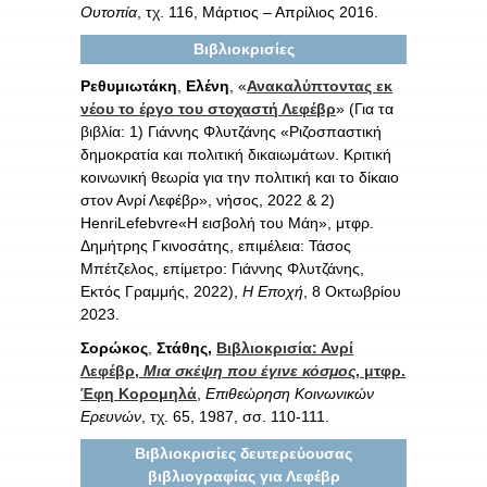
Ουτοπία
, τχ. 116, Μάρτιος – Απρίλιος 2016.
Βιβλιοκρισίες
Ρεθυμιωτάκη
,
Ελένη
, «
Ανακαλύπτοντας εκ
νέου το έργο του στοχαστή Λεφέβρ
» (Για τα
βιβλία: 1) Γιάννης Φλυτζάνης «Ριζοσπαστική
δημοκρατία και πολιτική δικαιωμάτων. Κριτική
κοινωνική θεωρία για την πολιτική και το δίκαιο
στον Ανρί Λεφέβρ», νήσος, 2022 & 2)
HenriLefebvre«Η εισβολή του Μάη», μτφρ.
Δημήτρης Γκινοσάτης, επιμέλεια: Τάσος
Μπέτζελος, επίμετρο: Γιάννης Φλυτζάνης,
Εκτός Γραμμής, 2022),
Η Εποχή
, 8 Οκτωβρίου
2023.
Σορώκος
,
Στάθης,
Βιβλιοκρισία: Ανρί
Λεφέβρ,
Μια σκέψη που έγινε κόσμος
, μτφρ.
Έφη Κορομηλά
,
Επιθεώρηση Κοινωνικών
Ερευνών
, τχ. 65, 1987, σσ. 110-111.
Βιβλιοκρισίες δευτερεύουσας
βιβλιογραφίας για Λεφέβρ