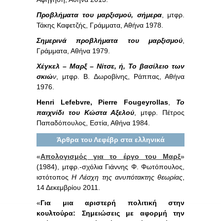
Προβλήματα του μαρξισμού, σήμερα
, μτφρ.
Τάκης Καφετζής, Γράμματα, Αθήνα 1978.
Σημερινά προβλήματα του μαρξισμού
,
Γράμματα, Αθήνα 1979.
Χέγκελ – Μαρξ – Νίτσε, ή, Το βασίλειο των
σκιώ
ν
, μτφρ. Β. Δωροβίνης, Ράππας, Αθήνα
1976.
Henri Lefebvre, Pierre Fougeyrollas
,
Το
παιχνίδι του Κώστα Αξελού
, μτφρ. Πέτρος
Παπαδόπουλος, Εστία, Αθήνα 1984.
Άρθρα του Λεφέβρ στα ελληνικά
«
Απολογισμός για το έργο του Μαρξ
»
(1984), μτφρ.-σχόλια Γιάννης Φ. Φωτόπουλος,
ιστότοπος
Η Λέσχη της ανυπότακτης θεωρίας
,
14 Δεκεμβρίου 2011.
«
Για μια αριστερή πολιτική στην
κουλτούρα: Σημειώσεις με αφορμή την