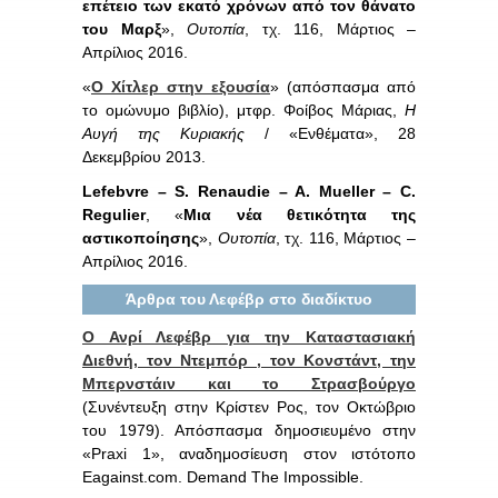
επέτειο των εκατό χρόνων από τον θάνατο
του Μαρξ
»,
Ουτοπία
, τχ. 116, Μάρτιος –
Απρίλιος 2016.
«
Ο Χίτλερ στην εξουσία
» (απόσπασμα από
το ομώνυμο βιβλίο), μτφρ. Φοίβος Μάριας,
Η
Αυγή της Κυριακής
/ «Ενθέματα», 28
Δεκεμβρίου 2013.
Lefebvre – S. Renaudie – A. Mueller – C.
Regulier
, «
Μια νέα θετικότητα της
αστικοποίησης
»,
Ουτοπία
, τχ. 116, Μάρτιος –
Απρίλιος 2016.
Άρθρα του Λεφέβρ στο διαδίκτυο
Ο Ανρί Λεφέβρ για την Καταστασιακή
Διεθνή, τον Ντεμπόρ , τον Κονστάντ, την
Μπερνστάιν και το Στρασβούργο
(Συνέντευξη στην Κρίστεν Ρος, τον Οκτώβριο
του 1979). Απόσπασμα δημοσιευμένο στην
«Praxi 1», αναδημοσίευση στον ιστότοπο
Eagainst.com. Demand The Impossible.