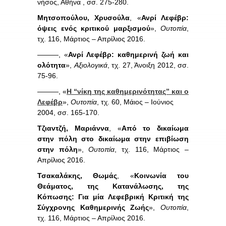
νήσος, Αθήνα , σσ. 275-280.
Μητσοπούλου, Χρυσούλα
, «
Ανρί Λεφέβρ:
όψεις ενός κριτικού μαρξισμού
»,
Ουτοπία
,
τχ. 116, Μάρτιος – Απρίλιος 2016.
———, «
Ανρί Λεφέβρ: καθημερινή ζωή και
ολότητα
»,
Αξιολογικά
, τχ. 27, Άνοιξη 2012, σσ.
75-96.
———, «
Η “νίκη της καθημερινότητας” και ο
Λεφέβρ
»,
Ουτοπία
, τχ. 60, Μάιος – Ιούνιος
2004, σσ. 165-170.
Τζιαντζή, Mαριάννα
, «
Από το δικαίωμα
στην πόλη στο δικαίωμα στην επιβίωση
στην πόλη
»,
Ουτοπία
, τχ. 116, Μάρτιος –
Απρίλιος 2016.
Τσακαλάκης, Θωμάς
, «
Κοινωνία του
Θεάματος, της Κατανάλωσης, της
Κόπωσης: Για μία Λεφεβρική Κριτική της
Σύγχρονης Καθημερινής Ζωής
»,
Ουτοπία
,
τχ. 116, Μάρτιος – Απρίλιος 2016.