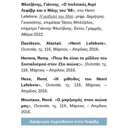
Φλυτζάνης, Γιάννης
, «
Ο πολιτικός Ανρί
Λεφέβρ και ο Μάης του ’68
», στο Henri
Lefebvre,
Η εισβολή του Μάη
, μτφρ. Δημήτρης
Γκινοσάτης, επιμέλεια Τάσος Μπέτζελος,
επίμετρο Γιάννης Φλυτζάνης, Εκτός Γραμμής,
Αθήνα 2022.
Davidson, Alastair
, «
Henri Lefebvre
»,
Ουτοπία
, τχ. 116, Μάρτιος – Απρίλιος 2016.
Herrera, Remy
, «
Ποιο θα είναι το μέλλον του
Σοσιαλισμού στον 21ο αιώνα;
»,
Ουτοπία
, τχ.
116, Μάρτιος – Απρίλιος 2016.
Hess, Remi
, «
Η μέθοδος του Henri
Lefebvre
»,
Ουτοπία
, τχ. 116, Μάρτιος –
Απρίλιος 2016.
Mouriaux, René
, «
Ο μαρξισμός στον αιώνα
μας
»,
Ουτοπία
, τχ. 116, Μάρτιος – Απρίλιος
2016.
Αφιέρωμα περιοδικών στον Λεφέβρ