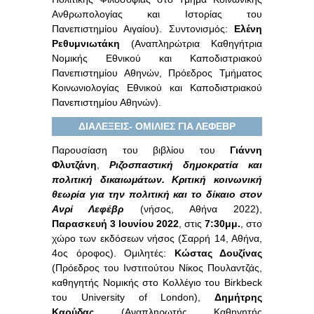
Ανθρωπολογίας και Ιστορίας του
Πανεπιστημίου Αιγαίου). Συντονισμός:
Ελένη
Ρεθυμνιωτάκη
(Αναπληρώτρια Καθηγήτρια
Νομικής Εθνικού και Καποδιστριακού
Πανεπιστημίου Αθηνών, Πρόεδρος Τμήματος
Κοινωνιολογίας Εθνικού και Καποδιστριακού
Πανεπιστημίου Αθηνών).
ΔΙΑΛΕΞΕΙΣ- ΟΜΙΛΙΕΣ ΓΙΑ ΛΕΦΕΒΡ
Παρουσίαση του βιβλίου του
Γιάννη
Φλυτζάνη
,
Ριζοσπαστική δημοκρατία και
πολιτική δικαιωμάτων. Κριτική κοινωνική
θεωρία για την πολιτική και το δίκαιο στον
Ανρί Λεφέβρ
(νήσος, Αθήνα 2022),
Παρασκευή 3 Ιουνίου 2022
, στις
7:30μμ.
, στο
χώρο των εκδόσεων νήσος (Σαρρή 14, Αθήνα,
4ος όροφος). Ομιλητές:
Κώστας Δουζίνας
(Πρόεδρος του Ινστιτούτου Νίκος Πουλαντζάς,
καθηγητής Νομικής στο Κολλέγιο του Birkbeck
του University of London),
Δημήτρης
Καρύδας
(Αναπληρωτής Καθηγητής