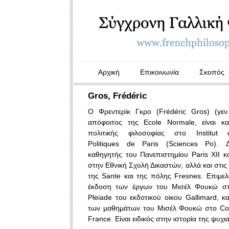
Αρχική
Επικοινωνία
Σκοπός
Gros, Frédéric
Ο Φρεντερίκ Γκρο (Frédéric Gros) (γεν
απόφοιτος της Ecole Normale, είναι κα
πολιτικής φιλοσοφίας στο Institut d
Politiques de Paris (Sciences Po). Δι
καθηγητής του Πανεπιστημίου Paris XII κα
στην Εθνική Σχολή Δικαστών, αλλά και στις
της Sante και της πόλης Fresnes. Επιμελε
έκδοση των έργων του Μισέλ Φουκώ στ
Pleiade του εκδοτικού οίκου Gallimard, κ
των μαθημάτων του Μισέλ Φουκώ στο Col
France. Είναι ειδικός στην ιστορία της ψυχι