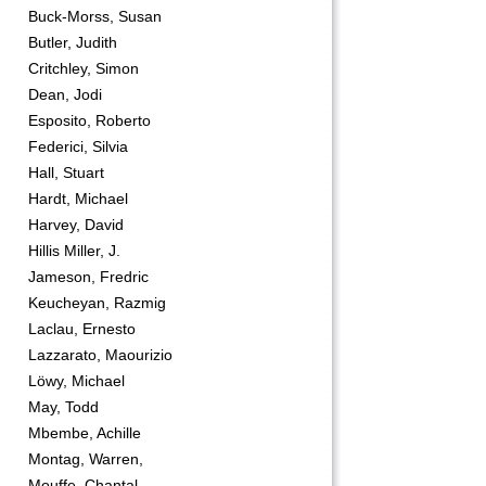
Buck-Morss, Susan
Butler, Judith
Critchley, Simon
Dean, Jodi
Esposito, Roberto
Federici, Silvia
Hall, Stuart
Hardt, Michael
Harvey, David
Hillis Miller, J.
Jameson, Fredric
Keucheyan, Razmig
Laclau, Ernesto
Lazzarato, Maourizio
Löwy, Michael
May, Todd
Mbembe, Achille
Montag, Warren,
Mouffe, Chantal