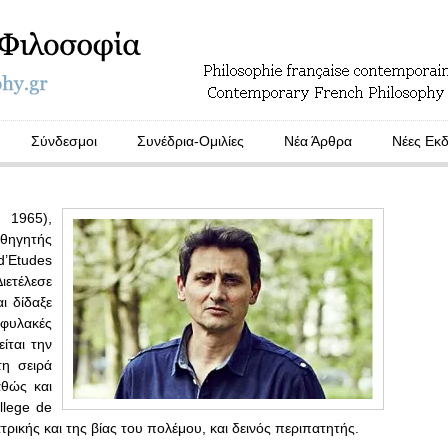
Σύνδεσμοι
Συνέδρια-Ομιλίες
Νέα Άρθρα
Νέες Εκδ
. 1965),
θηγητής
’Etudes
ετέλεσε
ι δίδαξε
 φυλακές
ίται την
η σειρά
αθώς και
lege de
ατρικής και της βίας του πολέμου, και δεινός περιπατητής.