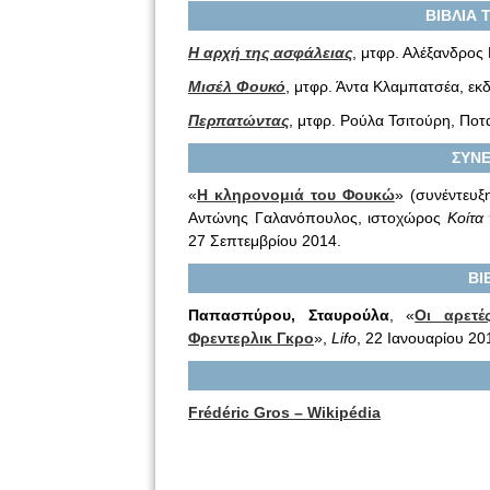
ΒΙΒΛΙΑ 
Η αρχή της ασφάλειας
, μτφρ. Αλέξανδρος
Μισέλ Φουκό
, μτφρ. Άντα Κλαμπατσέα, εκ
Περπατώντας
, μτφρ. Ρούλα Τσιτούρη, Ποτ
ΣΥΝΕ
«
Η κληρονομιά του Φουκώ
» (συνέντευξ
Αντώνης Γαλανόπουλος, ιστοχώρος
Κοίτα
27 Σεπτεμβρίου 2014.
ΒΙ
Παπασπύρου, Σταυρούλα
, «
Οι αρετέ
Φρεντερλικ Γκρο
»,
Lifo
, 22 Ιανουαρίου 20
Frédéric Gros – Wikipédia