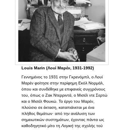
Louis Marin (Λουί Μαρέν, 1931-1992)
Γεννημένος το 1931 στην Γκρενόμπλ, ο Λουί
Μαρέν φοίτησε στην περίφημη Εκόλ Νορμάλ,
όπου και συνδέθηκε με επιφανείς συγχρόνους
του, όπως ο Ζακ Ντερριντά, ο Μισέλ ντε Σερτώ
και ο Μισέλ Φουκώ. Το έργο του Μαρέν,
πλούσιο σε έκταση, καταπιάνεται με ένα
πλήθος θεμάτων· από την ανάλυση των
σημειωτικών συστημάτων, έχοντας πάντα ως
καθοδηγητικό μίτο τη
Λογική
της σχολής τού