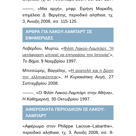
——–, «Μια αρχή», μτφρ. Ειρήνη Μαρκίδη,
επιμέλεια: Δ. Βεργέτης, περιοδικό
αλη
th
εια
, τχ.
3, Άνοιξη 2008, σσ. 115-125.
ΑΡΘΡΑ ΓΙΑ ΛΑΚΟΥ-ΛΑΜΠΑΡΤ ΣΕ
ΕΦΗΜΕΡΙΔΕΣ
Λοβέρδου, Μυρτώ, «
Φιλίπ Λακού-Λαμπάρτ: “Η
μετάφραση μπορεί να επηρεάσει την Ιστορία”
»,
Το Βήμα
, 9 Νοεμβρίου 1997.
Μπιτσώρης, Βαγγέλης, «
Η ανατολή και η Δύση
της ελληνικότητας
»,
Η Κυριακάτικη Αυγή
, 27
Σεπτεμβρίου 2008.
——–, «Ο Φιλίπ Λακού-Λαμπάρτ στην Αθήνα»,
Η Καθημερινή
, 30 Οκτωβρίου 1997.
ΑΦΙΕΡΩΜΑΤΑ ΠΕΡΙΟΔΙΚΩΝ ΣΕ ΛΑΚΟΥ-
ΛΑΜΠΑΡΤ
«Αφιέρωμα στον
Philippe
Lacoue
–
Labarthe
»,
περιοδικό
αλη
th
εια
, τχ. 3, Άνοιξη 2008, σσ. 9-