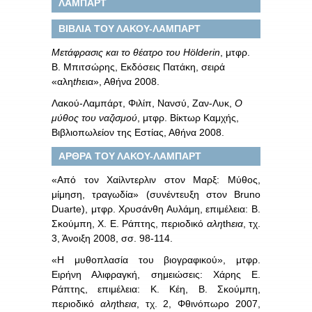
ΛΑΜΠΑΡΤ
ΒΙΒΛΙΑ ΤΟΥ ΛΑΚΟΥ-ΛΑΜΠΑΡΤ
Μετάφρασις και το θέατρο του
H
ö
lderin
, μτφρ.
Β. Μπιτσώρης, Εκδόσεις Πατάκη, σειρά
«αλη
th
εια», Αθήνα 2008.
Λακού-Λαμπάρτ, Φιλίπ, Νανσύ, Ζαν-Λυκ,
Ο
μύθος του ναζισμού
, μτφρ. Βίκτωρ Καμχής,
Βιβλιοπωλείον της Εστίας, Αθήνα 2008.
ΑΡΘΡΑ ΤΟΥ ΛΑΚΟΥ-ΛΑΜΠΑΡΤ
«Από τον Χαίλντερλιν στον Μαρξ: Μύθος,
μίμηση, τραγωδία» (συνέντευξη στον
Bruno
Duarte
), μτφρ. Χρυσάνθη Αυλάμη, επιμέλεια: Β.
Σκούμπη, Χ. Ε. Ράπτης, περιοδικό
αλη
th
εια
, τχ.
3, Άνοιξη 2008, σσ. 98-114.
«Η μυθοπλασία του βιογραφικού», μτφρ.
Ειρήνη Αλιφραγκή, σημειώσεις: Χάρης Ε.
Ράπτης, επιμέλεια: Κ. Κέη, Β. Σκούμπη,
περιοδικό
αλη
th
εια
, τχ. 2, Φθινόπωρο 2007,