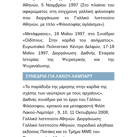
Αθηνών, 5 Νοεμβρίου 1997 (Στο πλαίσιο του
αφιερώματος στη σύγχρονη γαλλική φιλοσοφία
που διοργάνωσε το Γαλλικό Ινστιτούτο
Αθηνών, με τίτλο «Φιλοσοφίας αγλάισμα»).
«Μετάφρασις», 18 Μαΐου 1997, στο Συνέδριο
«Οιδίπους. Στην καρδιά του αινίγματος»,
Ευρωπαϊκό Πολιτιστικό Κέντρο Δελφών, 17-18
Μαΐου 1997, Διοργάνωση: Διεθνής Εταιρεία
Ιστορίας της Ψυχιατρικής και της
Ψυχανάλυσης.
ΣΥΝΕΔΡΙΑ ΓΙΑ ΛΑΚΟΥ-ΛΑΜΠΑΡΤ
«Τα παράδοξα της μίμησης στην καρδιά της
σχέσης των νεώτερων με τους αρχαίους»,
Διεθνές συνέδριο για το έργο του Γάλλου
Φιλόσοφου, κριτικού και μεταφραστή Φιλίπ
Λακού-Λαμπάρτ , 9, 10, 11 Oκτωβρίου 2008,
Γαλλικό Ινστιτούτο Αθηνών. Διοργάνωση:
Γαλλικό Ινστιτούτο Αθηνών, περιοδικό
αλη
th
εια,
εκδόσεις Πατάκη και το Τμήμα ΜΜΕ του