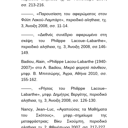
σσ. 213-216.
———, «Παρουσίαση του αφιερώματος στον
Φιλίπ Λακού-Λαμπάρτ», περιοδικό
αλη
th
εια
, τχ.
3, Άνοιξη 2008, σσ. 11-14.
———, «Διεθνές συνέδριο αφιερωμένο στη
σκέψη του
Philippe
Lacoue
–
Labarthe
»,
περιοδικό
αλη
th
εια
, τχ. 3, Άνοιξη 2008, σσ.146-
149.
Badiou, Alain, «Philippe Lacou-Labarthe (1940-
2007)» στο Α. Badiou,
Μικρό
φορητό
πάνθεον
,
μτφρ. Β. Μπιτσώρης, Άγρα, Αθήνα 2010, σσ.
155-162.
——–, «Ρήσεις του
Philippe
Lacoue
–
Labarthe
», μτφρ. Δημήτρις Βεργέτης, περιοδικό
αλη
th
εια
, τχ. 3, Άνοιξη 2008, σσ. 126-130.
Nancy
,
Jean
–
Luc
, «Αγαπούσες τα Μαθήματα
του Σκότους», μτφρ.-σημείωμα της
μεταφράστριας: Βίκυ Σκούμπη, περιοδικό
αλη
th
εια
, τχ. 2, Φθινόπωρο 2007, σσ. 217-227.