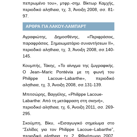
πεπρωμένο του», μτφρ.-σημ. Βίκτωρ Καμχής,
περιοδικό
αλη
th
εια
, τχ. 3, Άνοιξη 2008, σσ. 81-
97.
ΑΡΘΡΑ ΓΙΑ ΛΑΚΟΥ-ΛΑΜΠΑΡΤ
Αγραφιώτης, Δημοσθένης, «Περιφράσεις,
παραφράσεις. Σημειωματάριο συναντήσεων ΙΙ»,
περιοδικό
αλη
th
εια
, τχ. 3, Άνοιξη 2008, σσ.140-
145.
Κουμπής, Τάκης, «Το αίνιγμα της ζωγραφικής.
Ο
Jean
–
Maric
Pont
é
via
με τη φωνή του
Philippe
Lacoue
–
Labarthe
», περιοδικό
αλη
th
εια
, τχ. 3, Άνοιξη 2008, σσ.131-139.
Μπιτσώρης, Βαγγέλης, «Philippe Lacoue-
Labarthe: Από τη μετάφραση στη σκηνή»,
περιοδικ
ό αλη
th
εια,
τχ. 6, Άνοιξη 2011, σσ. 269-
295.
Σκούμπη, Βίκυ, «Εισαγωγικό σημείωμα στο
“Σελίδες για τον
Philippe
Lacoue
–
Labarthe
”,
περιοδικό
αλη
th
εια
, τχ. 2, Φθινόπωρο 2007,