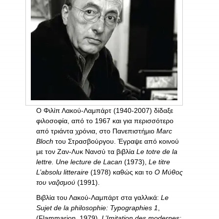
Ο Φιλίπ Λακού-Λαμπάρτ (1940-2007) δίδαξε
φιλοσοφία, από το 1967 και για περισσότερο
από τριάντα χρόνια, στο Πανεπιστήμιο
Marc
Bloch
του Στρασβούργου. Έγραψε από κοινού
με τον Ζαν-Λυκ Νανσύ τα βιβλία
Le totre de la
lettre.
Une lecture de Lacan
(1973),
Le titre
L’absolu litteraire
(1978) καθώς και το
Ο
Μύθος
του
ναζισμού
(1991).
Βιβλία του Λακού-Λαμπάρτ στα γαλλικά:
Le
Sujet de la philosophie: Typographies 1
,
(Flammarion, 1979),
L’Imitation des modernes: