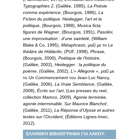
Typographies 2
, (Galilée, 1985),
La Poésie
comme expérience
, (Bourgois, 1986),
La
Fiction du politique: Heidegger, l’art et la
politique
, (Bourgois, 1988),
Musica ficta:
figures de Wagner
, (Bourgois, 1991),
Pasolini,
une improvisation : d’une sainteté
, (William
Blake & Co, 1995),
Métaphrasis
, μαζί με το
Le
théâtre de Hölderlin
, (PUF, 1998),
Phrase
,
(Bourgois, 2000),
Poétique de l’histoire
,
(Galilée, 2002),
Heidegger : la politique du
poème
, (Galilée, 2002),
L’« Allégorie »
, μαζί με
το
Un Commencement
του Jean-Luc Nancy,
(Galilée, 2006),
La Vraie Semblance
, (Galilée,
2008),
Écrits sur l’art
, (Les presses du reel,
collection Mamco, 2009),
Agonie terminée,
agonie interminable. Sur Maurice Blanchot
,
(Galilée, 2011),
La Réponse d’Ulysse et autres
textes sur l’Occident
, (Éditions Lignes-Imec,
2012).
ΕΛΛΗΝΙΚΗ ΒΙΒΛΙΟΓΡΑΦΙΑ ΓΙΑ ΛΑΚΟΥ-