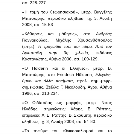
σσ. 228-227.
«Η τομή του θεωρησιακού», μτφρ. Βαγγέλης
Μπιτσώρης, περιοδικό
αλη
th
εια
, τχ. 3, Άνοιξη
2008, σσ. 15-53.
«Κάθαρσις και μάθησις», στο
Ανδρέας
Γιαννακούλας, Μιχάλης Χρυσανθόπουλος
(επιμ.),
Η τραγωδία τότε και τώρα. Από τον
Αριστοτέλη στην 3η χιλιετία,
εκδόσεις
Καστανιώτης, Αθήνα 2006, σσ. 109-129.
«Ο Hölderin και οι Έλληνες», μτφρ. Β.
Μπιτσώρης, στο Friedrich Hölderin,
Ελεγείες,
ύμνοι και άλλα ποιήματα
, προλ. σημ.-μτφρ-
σημειώσεις. Στέλλα Γ. Νικολούδη, Άγρα, Αθήνα
1996, σσ. 213-234.
«Ο Οιδίποδας ως μορφή», μτφρ. Νίκος
Ηλιάδης, σημειώσεις: Χάρης Ε. Ράπτης,
επιμέλεια: Χ. Ε. Ράπτης, Β. Σκούμπη, περιοδικό
αλη
th
εια
, τχ. 3, Άνοιξη 2008, σσ. 54-80.
«Το πνεύμα του εθνικοσιαλισμού και το