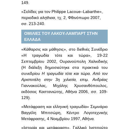
149.
«Σελίδες για τον
Philippe
Lacoue
–
Labarthe
»,
περιοδικό
αλη
th
εια
, τχ. 2, Φθινόπωρο 2007,
σσ. 213-240.
ΟΜΙΛΙΕΣ ΤΟΥ ΛΑΚΟΥ-ΛΑΜΠΑΡΤ ΣΤΗΝ
ΕΛΛΑΔΑ
«Κάθαρσις και μάθησις», στο διεθνές Συνέδριο
«Η τραγωδία τότε και τώρα», 19-22
Σεπτεμβρίου 2002, Ουρανούπολη Χαλκιδικής
(Η διάλεξη δημο­σιεύτηκε στα πρακτικά του
συνεδρίου
Η τραγωδία τότε και τώρα. Από τον
Αρι­στοτέλη στην 3η χιλιετία,
επιμ.
Ανδρέας
Γιαννακούλας, Μιχάλης Χρυσανθόπουλος,
εκδόσεις Καστανιώτης, Αθήνα 2006, σσ. 109-
129).
«Μετάφραση και ελληνική τραγωδία» Σεμινάριο
Βαγγέλη Μπιτσώρη, Κέντρο Λογοτεχνικής
Μετάφρασης, 4 Νοεμβρίου 1997, Αθήνα.
«Ιστορία και μετάφραση», Γαλλικό Ινστιτούτο