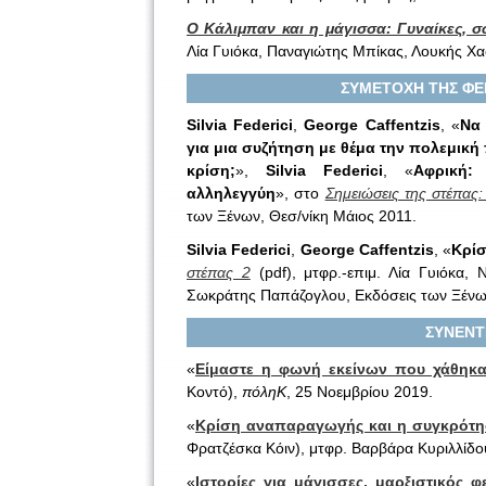
Ο Κάλιμπαν και η μάγισσα: Γυναίκες,
Λία Γυιόκα, Παναγιώτης Μπίκας, Λουκής Χα
ΣΥΜΕΤΟΧΗ ΤΗΣ ΦΕΝ
Silvia Federici
,
George Caffentzis
, «
Να 
για μια συζήτηση με θέμα την πολεμική
κρίση;
»,
Silvia Federici
, «
Αφρική:
αλληλεγγύη
», στο
Σημειώσεις της στέπας:
των Ξένων, Θεσ/νίκη Μάιος 2011.
Silvia Federici
,
George Caffentzis
, «
Κρίσ
στέπας 2
(pdf), μτφρ.-επιμ. Λία Γυιόκα, 
Σωκράτης Παπάζογλου, Εκδόσεις των Ξένων
ΣΥΝΕΝΤ
«
Είμαστε η φωνή εκείνων που χάθηκ
Κοντό),
πόληΚ
, 25 Νοεμβρίου 2019.
«
Κρίση αναπαραγωγής και η συγκρότησ
Φρατζέσκα Κόιν), μτφρ. Βαρβάρα Κυριλλίδ
«
Ιστορίες για μάγισσες, μαρξιστικός φ