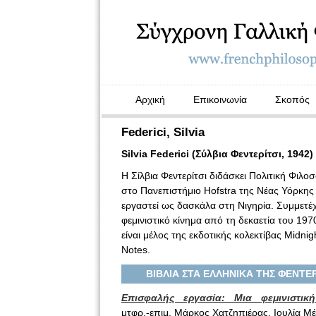
Αρχική
Επικοινωνία
Σκοπός
Federici, Silvia
Silvia Federici (Σύλβια Φεντερίτσι, 1942)
Η Σίλβια Φεντερίτσι διδάσκει Πολιτική Φιλο
στο Πανεπιστήμιο Hofstra της Νέας Υόρκης κ
εργαστεί ως δασκάλα στη Νιγηρία. Συμμετέχ
φεμινιστικό κίνημα από τη δεκαετία του 197
είναι μέλος της εκδοτικής κολεκτίβας Midnig
Notes.
ΒΙΒΛΙΑ ΣΤΑ ΕΛΛΗΝΙΚΑ ΤΗΣ ΦΕΝΤΕΡ
Επισφαλής εργασία: Μια φεμινιστική
μτφρ.-επιμ. Μάρκος Χατζηπιέρας, Ιουλία Μ