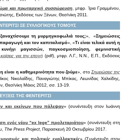
 σώμα και πρωταρχική συσσώρευση
, μτφρ. Ίρια Γραμμένου,
σιώτης, Εκδόσεις των Ξένων, Θεσ/νίκη 2011.
ΤΕΡΙΤΣΙ ΣΕ ΣΥΛΛΟΓΙΚΟΥΣ ΤΟΜΟΥΣ
ξαναχτίσουμε τη μυρμηγκοφωλιά τους;
», «
Σημειώσεις
 παραγωγή και τον καπιταλισμό
», «
Τι είναι τελικά αυτή η
 κυνήγι μαγισσών, παγκοσμιοποίηση, φεμινιστική
 κρίσεις για την εποχή
(pdf), μτφρ. Λ.Γ., Ν.Ν., Ε.Π., Εκδόσεις
η είναι η καθημερινότητα που ζούμε
», στο
Σημειώσεις της
Νίκος Νικολαΐδης, Παναγιώτης Μπίκας, Λεωνίδας Χαλκίδης,
, Θεσ/νίκη Μάιος 2012, σσ. 13-19.
ΕΥΞΕΙΣ ΤΗΣ ΦΕΝΤΕΡΙΤΣΙ
αν και εκείνων που πάλεψαν
» (συνέντευξη στον Ιωάννη
η ενός νέου “
ex
lege” προλεταριάτου
» (συνέντευξη στη
ου,
The
Press
Project
, Παρασκευή 20 Οκτωβρίου 2017.
εμινισμός και πολιτικές εναλλακτικές
» (Συνέντευξη στον