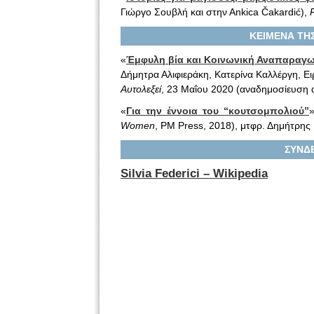
Γιώργο Σουβλή και στην Αnkica Čakardić),
ΚΕΙΜΕΝΑ ΤΗΣ
«
Έμφυλη βία και Κοινωνική Αναπαραγω
Δήμητρα Αλιφιεράκη, Κατερίνα Καλλέργη, Ει
Αυτολεξεί
, 23 Μαΐου 2020 (αναδημοσίευση 
«
Για την έννοια του “κουτσομπολιού”
Women
, PM Press, 2018), μτφρ. Δημήτρη
ΣΥΝΔΕ
Silvia Federici – Wikipedia