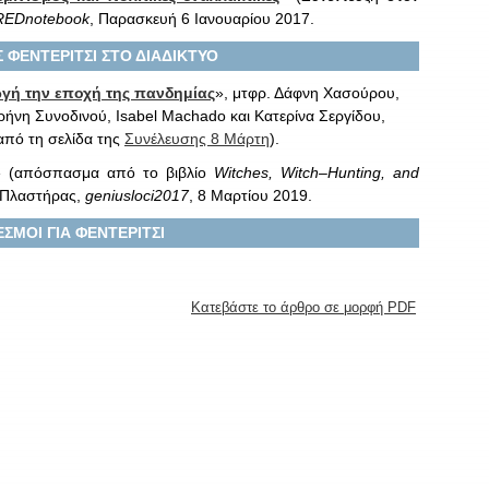
REDnotebook
, Παρασκευή 6 Ιανουαρίου 2017.
 ΦΕΝΤΕΡΙΤΣΙ ΣΤΟ ΔΙΑΔΙΚΤΥΟ
γή την εποχή της πανδημίας
», μτφρ. Δάφνη Χασούρου,
ρήνη Συνοδινού, Isabel Machado και Κατερίνα Σεργίδου,
από τη σελίδα της
Συνέλευσης 8 Μάρτη
).
» (απόσπασμα από το βιβλίο
Witches, Witch–Hunting, and
ς Πλαστήρας,
geniusloci2017
, 8 Μαρτίου 2019.
ΣΜΟΙ ΓΙΑ ΦΕΝΤΕΡΙΤΣΙ
Κατεβάστε το άρθρο σε μορφή PDF