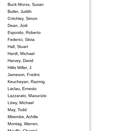
Buck-Morss, Susan
Butler, Judith
Critchley, Simon
Dean, Jodi
Esposito, Roberto
Federici, Silvia
Hall, Stuart
Hardt, Michael
Harvey, David
Hillis Miller, J.
Jameson, Fredric
Keucheyan, Razmig
Laclau, Ernesto
Lazzarato, Maourizio
Löwy, Michael
May, Todd
Mbembe, Achille
Montag, Warren,
Mouffe, Chantal