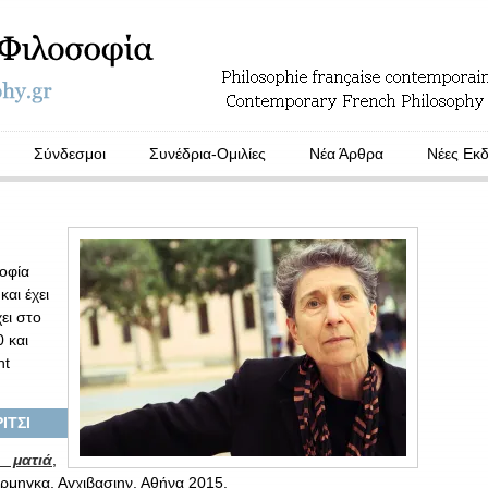
Σύνδεσμοι
Συνέδρια-Ομιλίες
Νέα Άρθρα
Νέες Εκδ
σοφία
αι έχει
ει στο
0 και
ht
ΙΤΣΙ
 ματιά
,
έρμηγκα, Αγχιβασιην, Αθήνα 2015.