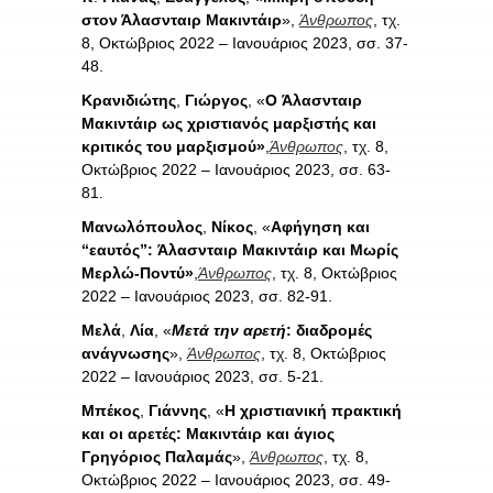
στον Άλασνταιρ Μακιντάιρ
»,
Άνθρωπος
, τχ.
8, Οκτώβριος 2022 – Ιανουάριος 2023, σσ. 37-
48.
Κρανιδιώτης
,
Γιώργος
, «
Ο
Άλασνταιρ
Μακιντάιρ ως χριστιανός μαρξιστής και
κριτικός του μαρξισμού»
,
Άνθρωπος
, τχ. 8,
Οκτώβριος 2022 – Ιανουάριος 2023, σσ. 63-
81.
Μανωλόπουλος
,
Νίκος
, «
Αφήγηση και
“εαυτός”:
Άλασνταιρ Μακιντάιρ και Μωρίς
Μερλώ-Ποντύ»
,
Άνθρωπος
, τχ. 8, Οκτώβριος
2022 – Ιανουάριος 2023, σσ. 82-91.
Μελά
,
Λία
, «
Μετά την αρετή
: διαδρομές
ανάγνωσης
»,
Άνθρωπος
, τχ. 8, Οκτώβριος
2022 – Ιανουάριος 2023, σσ. 5-21.
Μπέκος
,
Γιάννης
, «
Η χριστιανική πρακτική
και οι αρετές: Μακιντάιρ και άγιος
Γρηγόριος Παλαμάς
»,
Άνθρωπος
, τχ. 8,
Οκτώβριος 2022 – Ιανουάριος 2023, σσ. 49-