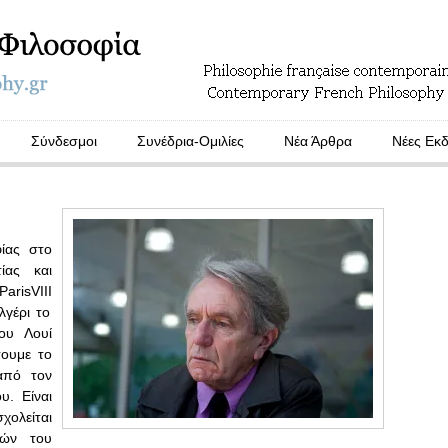
Σύνδεσμοι
Συνέδρια-Ομιλίες
Νέα Άρθρα
Νέες Εκδ
ίας στο
ίας και
Paris
VIII
λγέρι το
ου Λουί
σουμε το
από τον
υ. Είναι
χολείται
ιών του