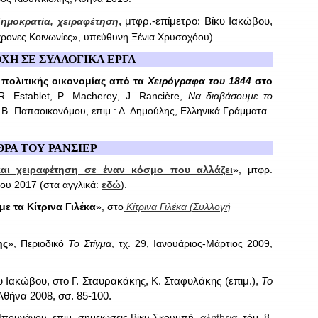
, μτφρ.-επίμετρο: Βίκυ Ιακώβου,
δημοκρατία, χειραφέτηση
χρονες Κοινωνίες», υπεύθυνη Ξένια Χρυσοχόου)
.
Η ΣΕ ΣΥΛΛΟΓΙΚΑ ΕΡΓΑ
ης πολιτικής οικονομίας από τα
Χειρόγραφα του 1844
στο
R
.
Establet
,
P
.
Macherey
,
J
.
Ranci
è
re
,
Να διαβάσουμε το
, Β. Παπαοικονόμου, επιμ.: Δ. Δημούλης, Ελληνικά Γράμματα
ΘΡΑ ΤΟΥ ΡΑΝΣΙΕΡ
και χειραφέτηση σε έναν κόσμο που αλλάζει
», μτφρ.
νίου 2017 (στα αγγλικά:
εδώ
).
με τα Κίτρινα Γιλέκα
», στο
Κίτρινα Γιλέκα (Συλλογή
ης
», Περιοδικό
Το Στίγμα
, τχ. 29, Ιανουάριος-Μάρτιος 2009,
υ Ιακώβου, στο Γ. Σταυρακάκης, Κ. Σταφυλάκης (επιμ.),
Το
Αθήνα 2008, σσ. 85-100.
Μπουνάνου, επιμ.-σημειώσεις Βίκυ Σκουμπή,
αλη
th
εια
, τόμ. 8,