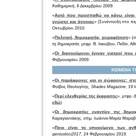
Καθημερινή
, 6 Δεκεμβρίου 2009.
«
Αυτό που προσπαθώ να κάνω είναι 
γνώσης και άγνοιας
» (Συνέντευξη στο πε
Οκτωβρίου 2010.
«
Πολιτική, δημοκρατία, χειραφέτηση
» (
τη δημοκρατία
, μτφρ. Β. Ιακώβου, Πεδίο, Α
«
Οι διανοούμενοι έγιναν γιατροί που
Φεβρουαρίου 2009.
ΚΕΙΜΕΝΑ Τ
«
Οι παράφρονες και οι σώφρονες: στ
Φοίβος Θεολογίτης,
Shades Magazine
, 19 
«
Περί ελευθερίας της έκφρασης
», μτφρ. 
εδώ
).
«
Οι δημοκρατίες εναντίον της δημοκ
Καραγιαννάκης, επιμ. Ιωάννα-Μαρία Μαραβ
«
Ποιο είναι το υποκείμενο των αν
geniusloci2017
, 24 Φεβρουαρίου 2019.