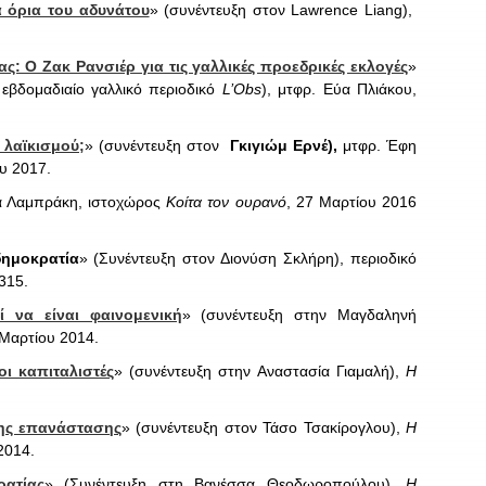
α όρια του αδυνάτου
» (συνέντευξη στον Lawrence Liang),
: Ο Ζακ Ρανσιέρ για τις γαλλικές προεδρικές εκλογές
»
 εβδομαδιαίο γαλλικό περιοδικό
L’Obs
), μτφρ. Εύα Πλιάκου,
 λαϊκισμού;
» (συνέντευξη στον
Γκιγιώμ Ερνέ),
μτφρ. Έφη
ου 2017.
α Λαμπράκη, ιστοχώρος
Κοίτα τον ουρανό
, 27 Μαρτίου 2016
δημοκρατία
» (Συνέντευξη στον Διονύση Σκλήρη), περιοδικό
-315.
 να είναι φαινομενική
» (συνέντευξη στην Μαγδαληνή
 Μαρτίου 2014.
ι καπιταλιστές
» (συνέντευξη στην Αναστασία Γιαμαλή),
Η
της επανάστασης
» (συνέντευξη στον Τάσο Τσακίρογλου),
Η
2014.
ατίας
» (Συνέντευξη στη Βανέσσα Θεοδωροπούλου),
Η