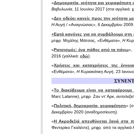
«
Δημοκρατία, ισότητα και χειραφέτηση 
Βαβυλωνία
, 11 Ιουνίου 2017 (στα αγγλικά:
«
Δεν οδεύει κανείς προς την ισότητα μ
Η Αυγή /
«Αναγνώσεις», 6 Δεκεμβρίου 2009
«Εφτά κανόνες για να συμβάλουμε στη 
μτφρ. Μιχάλης Μάτσας, «Ενθέματα»,
Η Κυρ
«
Ρατσισμός: ένα πάθος από τα πάνω
»,
2016 (γαλλικά:
εδώ
).
«
Χρήσεις και καταχρήσεις της έννοια
«Ενθέματα»,
Η Κυριακάτικη Αυγή
, 23 Ιανου
ΣΥΝΕΝΤ
«
Το διακύβευμα είναι να καταφέρουμε
Marc Lalanne), μτφρ. Ζαν ντ’ Αρκ,
αυτολεξεί
«
Πολιτική, δημοκρατία, χειραφέτηση
» (
Δεκεμβρίου 2020 (αναδημοσίευση).
«
Η Ακροδεξιά απευθύνεται ξανά στα 
Φεντερίκο Γκαλέντε), μτφρ. από τα αγγλικά