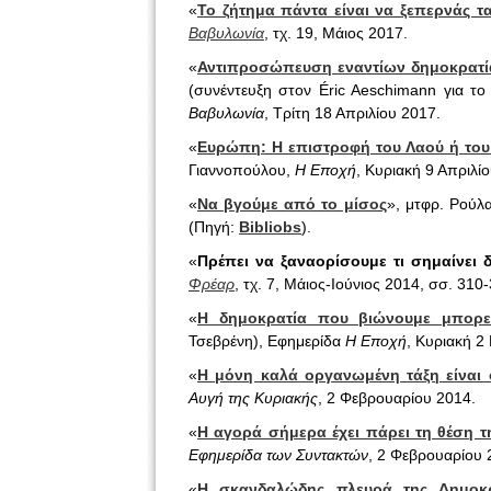
«
Το ζήτημα πάντα είναι να ξεπερνάς τ
Βαβυλωνία
, τχ. 19, Μάιος 2017.
«
Αντιπροσώπευση εναντίων δημοκρατίας
(συνέντευξη στον Éric Aeschimann για το
Βαβυλωνία
, Τρίτη 18 Απριλίου 2017.
«
Ευρώπη
: Η επιστροφή του Λαού ή του
Γιαννοπούλου,
Η Εποχή
, Κυριακή 9 Απριλί
«
Να βγούμε από το μίσος
», μτφρ. Ρούλ
(Πηγή:
Bibliobs
).
«
Πρέπει να ξαναορίσουμε τι σημαίνει 
Φρέαρ
, τχ. 7, Μάιος-Ιούνιος 2014, σσ. 310
«
Η δημοκρατία που βιώνουμε μπορεί
Τσεβρένη), Εφημερίδα
Η Εποχή
, Κυριακή 2
«
Η μόνη καλά οργανωμένη τάξη είναι ο
Αυγή της Κυριακής
, 2 Φεβρουαρίου 2014.
«
Η αγορά σήμερα έχει πάρει τη θέση 
Εφημερίδα των Συντακτών
, 2 Φεβρουαρίου 
«
Η σκανδαλώδης πλευρά της Δημοκρ