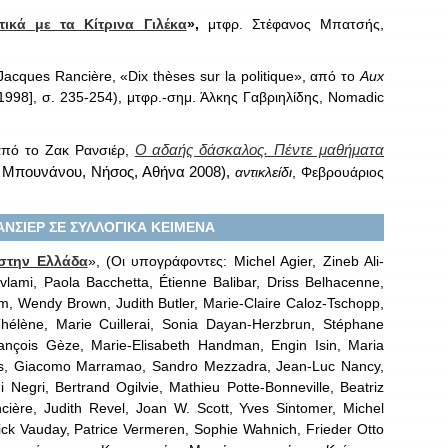
ικά με τα Κίτρινα Γιλέκα
»,
μτφρ. Στέφανος Μπατσής,
Jacques Rancière, «Dix thèses sur la politique», από το
Aux
[1998], σ. 235-254), μτφρ.-σημ. Άλκης Γαβριηλίδης, Nomadic
Ο αδαής δάσκαλος. Πέντε μαθήματα
πό το Ζακ Ρανσιέρ,
η Μπουνάνου, Νήσος, Αθήνα 2008),
αντικλείδι
, Φεβρουάριος
ΝΣΙΕΡ ΣΕ ΣΥΛΛΟΓΙΚΑ ΚΕΙΜΕΝΑ
 στην Ελλάδα
», (Οι υπογράφοντες: Michel Agier, Zineb Ali-
vlami, Paola Bacchetta, Étienne Balibar, Driss Belhacenne,
, Wendy Brown, Judith Butler, Marie-Claire Caloz-Tschopp,
t-Thélène, Marie Cuillerai, Sonia Dayan-Herzbrun, Stéphane
François Gèze, Marie-Elisabeth Handman, Engin Isin, Maria
uis, Giacomo Marramao, Sandro Mezzadra, Jean-Luc Nancy,
 Negri, Bertrand Ogilvie, Mathieu Potte-Bonneville, Beatriz
ère, Judith Revel, Joan W. Scott, Yves Sintomer, Michel
rick Vauday, Patrice Vermeren, Sophie Wahnich, Frieder Otto