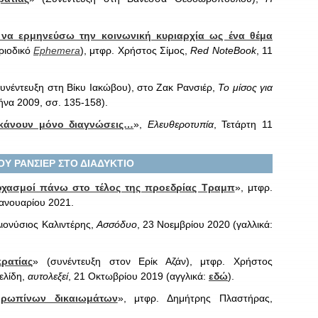
να ερμηνεύσω την κοινωνική κυριαρχία ως ένα θέμα
ριοδικό
Ephemera
), μτφρ. Χρήστος Σίμος,
Red NoteBook
, 11
συνέντευξη στη Βίκυ Ιακώβου), στο Ζακ Ρανσιέρ,
Το μίσος για
θήνα 2009, σσ. 135-158).
 κάνουν μόνο διαγνώσεις…
»,
Ελευθεροτυπία
, Τετάρτη 11
ΟΥ ΡΑΝΣΙΕΡ ΣΤΟ ΔΙΑΔΥΚΤΙΟ
οχασμοί πάνω στο τέλος της προεδρίας Τραμπ
», μτφρ.
Ιανουαρίου 2021.
Διονύσιος Καλιντέρης,
Ασσόδυο
, 23 Νοεμβρίου 2020 (γαλλικά:
ρατίας
» (συνέντευξη στον Ερίκ Αζάν), μτφρ. Χρήστος
ελίδη,
αυτολεξεί
, 21 Οκτωβρίου 2019 (αγγλικά:
εδώ
).
θρωπίνων δικαιωμάτων
», μτφρ. Δημήτρης Πλαστήρας,