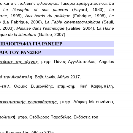
ς και της πολιτικής φιλοσοφίας.
Τακυριότεραέργατουείναι
:
La
),
Le filosophe et ses pauvres
(Fayard, 1983),
La
eree, 1995),
Aux bords du politique
(Fabrique, 1998),
Le
e
(La Fabrique, 2000),
La Fable
cinematographique
(Seuil,
e, 2003),
Malaise dans l’esthetique
(Galilee, 2004),
La Haine
ique de la litterature
(Galilee, 2007).
ΙΒΛΙΟΓΡΑΦΙΑ ΓΙΑ ΡΑΝΣΙΕΡ
ΛΙΑ ΤΟΥ ΡΑΝΣΙΕΡ
στώτος της τέχνης
, μτφρ. Πάνος Αγγελόπουλος, Angelus
πό την Ακρόπολη
, Βαβυλωνία, Αθήνα 2017.
.-επιλ. Θωμάς Συμεωνίδης, επιμ.-σημ. Κική Καψαμπέλη,
πνευματικής χειραφέτηση
ς
, μτφρ. Δάφνη Μπουνάνου,
πολιτικ
ή
,
μτφρ. Θεόδωρος Παραδέλης, Εκδόσεις του
ρος Κιουπκιολής, Αθήνα 2015.