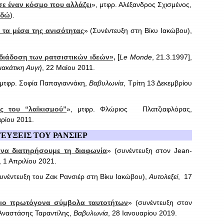
σε έναν κόσμο που αλλάζει
», μτφρ. Αλέξανδρος Σχισμένος,
εδώ
).
ε τα μέσα της ανισότητας
» (Συνέντευξη στη Βίκυ Ιακώβου),
.
[
διάδοση των ρατσιστικών ιδεών»,
Le Monde
, 21.3.1997],
ιακάτικη Αυγή
, 22 Μαίου 2011.
 μτφρ. Σοφία Παπαγιαννάκη,
Βαβυλωνία
, Τρίτη 13 Δεκεμβρίου
ς του “λαϊκισμού”
», μτφρ. Φλώριος
Πλατζιαφλόρας,
αρίου 2011.
ΕΥΞΕΙΣ ΤΟΥ ΡΑΝΣΙΕΡ
 να διατηρήσουμε τη διαφωνία
» (συνέντευξη στον Jean-
, 1 Απριλίου 2021.
συνέντευξη του Ζακ Ρανσιέρ στη Βίκυ Ιακώβου),
Αυτολεξεί
, 17
πιο πρωτόγονα σύμβολα ταυτοτήτων
» (συνέντευξη στον
 Αναστάσης Ταραντίλης,
Βαβυλωνία
, 28 Ιανουαρίου 2019.