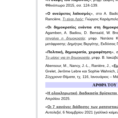
Φθινόπωρο 2015, σσ. 124-139.
«
Ο ανεύρετος λαϊκισμός
», στο A. Badio
Rancière,
Τι είναι Λαός;
Γιώργος Καράμπελας
«
Οι δημοκρατίες ενάντια στη δημοκρα
Agamben, A. Badiou, D. Bensaïd, W. Brow
πηγαίνει η δημοκρατία;
μτφρ. Νατάσα Κα
μετάφρασης: Δημήτρις Βεργέτης, Εκδόσεις 
«
Πολιτική, δημοκρατία, χειραφέτηση
», 
Το μίσος για τη δημοκρατία
, μτφρ. Β. Ιακώβ
Abensour, M., Nancy, J.-L., Ranière, J., «
Εμ
Grelet, Jerôme Lebre και Sophie Wahnich,
Σύγχρονα Θέματα
, τχ. 116, Ιανουάριος – Μ
ΑΡΘΡΑ ΤΟΥ
«
Η ολοκληρωτική διαδικασία βρίσκεται 
Απριλίου 2025.
«
Οι 7 κανόνες διάδοσης των ρατσιστικ
Αυτολεξεί
, 6 Νοεμβρίου 2021 (γαλλικό κείμε