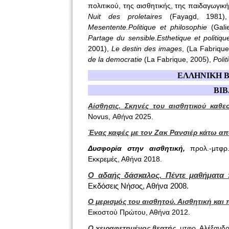
πολιτικού, της αισθητικής, της παιδαγωγική
Nuit
des proletaires
(Fayagd, 1981
Mesentente.Politique
et philosophie
(Gali
Partage du sensible.Esthetique et politiqu
2001),
Le destin des images
, (La Fabriqu
de la democratie
(La Fabrique, 2005),
Polit
ΕΛΛΗΝΙΚΗ Β
ΒΙΒ
Αίσθησις. Σκηνές του αισθητικού καθε
Novus, Αθήνα 2025.
Ένας καφές με τον Ζακ Ρανσιέρ κάτω α
Δυσφορία στην αισθητική,
προλ.-μτφρ
Εκκρεμές, Αθήνα 2018.
Ο αδαής δάσκαλος. Πέντε μαθήματα 
Εκδόσεις Νήσος, Αθήνα 2008.
O μερισμός του αισθητού. Αισθητική και 
Εικοστού Πρώτου, Αθήνα 2012.
Ο χειραφετημένος θεατής
, μτφρ. Αλέξανδ