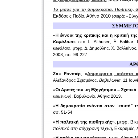
Το μίσος για τη δημοκρατία. Πολιτική, 
Εκδόσεις Πεδίο, Αθήνα 2010
(σειρά: «Σύγ
ΣΥΜΜΕΤΟΧ
«
Η έννοια της κριτικής και η κριτική τ
Κεφάλαιο
» στο
L
.
Althuser
, É.
Balibar
,
κεφάλαιο
, μτφρ. Δ. Δημούλης, Χ. Βαλλιάνος
2003, σσ. 99-227.
ΑΡ
Ζακ Ρανσιέρ
, «
Δημοκρατία, ισότητα 
Αλέξανδρος Σχισμένος,
Βαβυλωνία
, 11 Ιου
«
Οι Αρετές του μη Εξηγήσιμου – Σχετικά 
κειμένων)
, Βαβυλωνία, Αθήνα 2019.
«
Η δημοκρατία ενάντια στον “εαυτό” τ
σσ. 51-54.
«
Η πολιτική της αισθητικής
», μτφρ. Βίκ
πολιτικό στη σύγχρονη τέχνη
, Εκκρεμές, 
«
Η σκέψη του παρόντος
», μτφρ. Δάφνη 