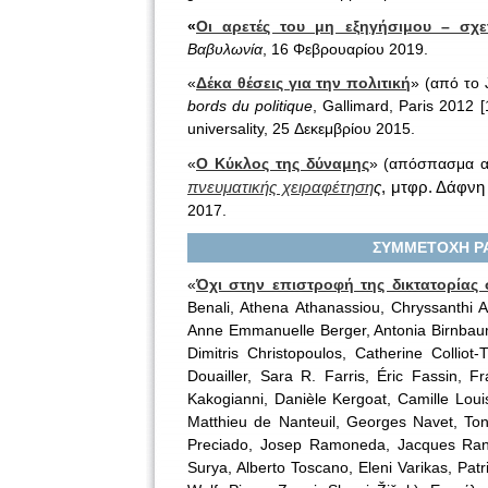
«
Οι αρετές του μη εξηγήσιμου – σχετ
Βαβυλωνία
, 16 Φεβρουαρίου 2019.
«
Δέκα θέσεις για την πολιτική
» (από το 
bords du politique
, Gallimard, Paris 2012 
universality, 25 Δεκεμβρίου 2015.
«
Ο Κύκλος της δύναμης
» (απόσπασμα α
πνευματικής χειραφέτηση
ς
, μτφρ. Δάφν
2017.
ΣΥΜΜΕΤΟΧΗ ΡΑ
«
Όχι στην επιστροφή της δικτατορίας
Benali, Athena Athanassiou, Chryssanthi A
Anne Emmanuelle Berger, Antonia Birnbaum
Dimitris Christopoulos, Catherine Collio
Douailler, Sara R. Farris, Éric Fassin, 
Kakogianni, Danièle Kergoat, Camille Lo
Matthieu de Nanteuil, Georges Navet, Toni
Preciado, Josep Ramoneda, Jacques Ranci
Surya, Alberto Toscano, Eleni Varikas, Pat