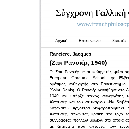
Αρχική
Επικοινωνία
Σκοπός
Rancière, Jacques
(Ζακ Ρανσιέρ, 1940)
Ο Ζακ Ρανσιέρ είναι καθηγητής φιλοσοφ
European Graduate School της Ελβετ
ομότιμος καθηγητής στο Πανεπιστήμιο
(
Saint
–
Denis
). Ο Ρανσιέρ γεννήθηκε στο Α
1940 και υπήρξε στενός συνεργάτης τ
Αλτουσέρ και του σεμιναρίου «Να διαβά
Κεφάλαιο». Αργότερα διαφοροποιήθηκε 
Αλτουσέρ, ασκώντας κριτική στο έργο το
συγγραφέας πολλών βιβλίων στα οποία ασ
με ζητήματα που άπτονται των εννο