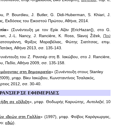
u, P. Bourdieu, J. Butler, G. Didi-Huberman, S. Khiari, J.
, Εκδόσεις του Εικοστού Πρώτου, Αθήνα, 2014.
τία
» (Συνέντευξη με τον Ερίκ Αζάν [EricHazan]), στο G.
n, J.-L. Nancy, J. Rancière, K. Ross, Slavoj Žižek,
Πού
τσογιάννη, Φρίξος Μαραβέλιας, Φώτης Σιατίτσας, επιμ.
Πατάκη, Αθήνα 2013, σσ. 135-143.
συνέντευξη του Ζ. Ρανσιέρ στη Β. Ιακώβου, στο J. Rancière,
ου, Πεδίο, Αθήνα 2009, σσ. 135-158.
μένοντας στη δημοκρατία
» (Συνέντευξη στους Stanley
 2009), μτφρ. Βίκυ Ιακώβου, Κωνσταντίνος Τσαλακός,
άρτιος 2012, σσ. 30-40.
 ΡΑΝΣΙΕΡ ΣΕ ΕΦΗΜΕΡΙΔΕΣ
ήδη σε εξέλιξη
», μτφρ. Θοδωρής Καρυώτης,
Αυτολεξεί
, 10
ών ιδεών στη Γαλλία
» (1997), μτφρ. Φοίβος Καράγιωργας,
νο:
εδώ
).