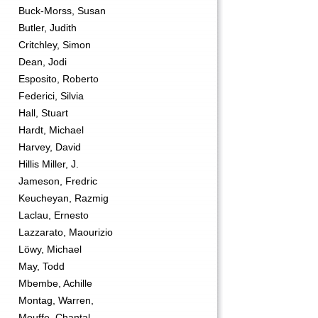
Buck-Morss, Susan
Butler, Judith
Critchley, Simon
Dean, Jodi
Esposito, Roberto
Federici, Silvia
Hall, Stuart
Hardt, Michael
Harvey, David
Hillis Miller, J.
Jameson, Fredric
Keucheyan, Razmig
Laclau, Ernesto
Lazzarato, Maourizio
Löwy, Michael
May, Todd
Mbembe, Achille
Montag, Warren,
Mouffe, Chantal