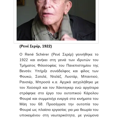
(Ρενέ Σερέρ, 1922)
Ο
Ren
é
Sch
é
rer
(Ρενέ Σερέρ) γεννήθηκε το
1922 και ανήκει στη γενιά των ιδρυτών του
Τμήματος Φιλοσοφίας του Πανεπιστημίου της
Βενσέν. Υπήρξε συνάδελφος και φίλος των
Φουκώ, Σατελέ, Ντελέζ, Λυοτάρ, Μπαντιού,
Ρανσιέρ, Μπροσά κ.α. Αρχικά ασχολήθηκε με
τον Χούσερλ και τον Χάιντεγκερ ενώ αργότερα
στράφηκε στο έργο του ουτοπικού Κάρολου
Φουριέ και συμμετείχε ενεργά στα κινήματα του
Μάη του 68. Προσέγγισε την ουτοπία του
Φουριέ ως πλαίσιο εργασίας για μια θεωρία του
υποκειμένου στη νεωτερικότητα, με γνώμονα