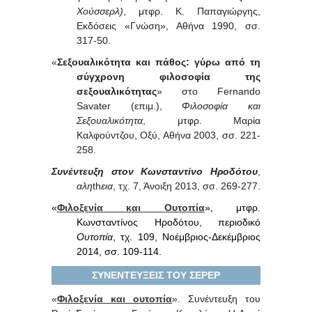
Χούσσερλ)
, μτφρ. Κ.
Παπαγιώργης,
Εκδόσεις «Γνώση», Αθήνα 1990, σσ.
317-50.
«
Σεξουαλικότητα και πάθος: γύρω από τη
σύγχρονη φιλοσοφία της
σεξουαλικότητας
» στο
Fernando
Savater
(επιμ.),
Φιλοσοφία και
Σεξουαλικότητα
, μτφρ. Μαρία
Καλφούντζου, Οξύ, Αθήνα 2003, σσ. 221-
258.
Συνέντευξη
στον Κωνσταντίνο Ηροδότου
,
αλη
th
εια
, τχ. 7, Άνοιξη 2013, σσ.
269-277.
«
Φιλοξενία και Ουτοπία
», μτφρ.
Κωνσταντίνος Ηροδότου, περιοδικό
Ουτοπία
, τχ. 109, Νοέμβριος-Δεκέμβριος
2014, σσ. 109-114.
ΣΥΝΕΝΤΕΥΞΕΙΣ ΤΟΥ ΣΕΡΕΡ
«
Φιλοξενία και ουτοπία
». Συνέντευξη του