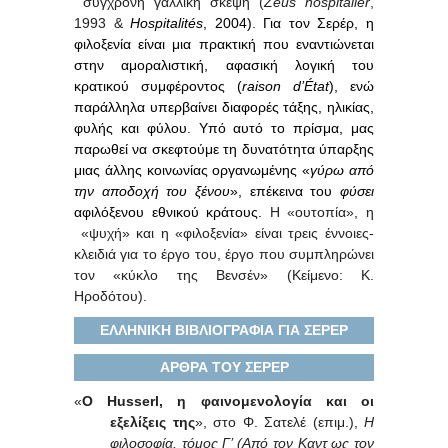
σύγχρονη γαλλική σκέψη (
Zeus
hospitalier
,
1993 &
Hospitalités
, 2004)
.
Για τον Σερέρ, η
φιλοξενία είναι μια πρακτική που εναντιώνεται
στην αμοραλιστική, αφασική λογική του
κρατικού συμφέροντος (
raison
d
’É
tat
), ενώ
παράλληλα υπερβαίνει διαφορές τάξης, ηλικίας,
φυλής και φύλου. Υπό αυτό το πρίσμα, μας
παρωθεί να σκεφτούμε τη δυνατότητα ύπαρξης
μιας άλλης κοινωνίας οργανωμένης «
γύρω από
την αποδοχή του ξένου
», επέκεινα του
φύσει
αφιλόξενου εθνικού κράτους.
Η «ουτοπία», η
«ψυχή» και η «φιλοξενία» είναι τρεις έννοιες-
κλειδιά για το έργο του, έργο που συμπληρώνει
τον «κύκλο της Βενσέν» (Κείμενο: Κ.
Ηροδότου).
ΕΛΛΗΝΙΚΗ ΒΙΒΛΙΟΓΡΑΦΙΑ ΓΙΑ ΣΕΡΕΡ
ΑΡΘΡΑ ΤΟΥ ΣΕΡΕΡ
«
Ο
Husserl
, η φαινομενολογία και οι
εξελίξεις της
», στο Φ. Σατελέ (επιμ.),
Η
φιλοσοφία, τόμος Γ’ (Από τον Καντ ως τον