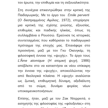
τον έρωτα, την επιθυμία και τη σεξουαλικότητα.
Στη συνέχεια επικεντρώθηκε στην κριτική της
Παιδαγωγικής. Με το έργο του
É
mile
perverti
(
Ο διεστραμμένος Αιμίλιος
, 1972), επιχείρησε
μια κριτική της σχέσης γνώσης, εξουσίας,
επιθυμίας και παιδικής ηλικίας, όπως τη
συλλαμβάνει ο Ρουσσώ. Ερεύνισε τις ιστορικές
συντεταγμένες που καθόρισαν το παιδαγωγικό
πρόταγμα της εποχής μας. Επανέφερε στο
προσκήνιο, μαζί με τον Γκυ Οκενγκέμ, τη
φιλοσοφική έννοια της «ψυχής». Το έργο τους
L
’Â
me
atomique
(
Η ατομική ψυχή
, 1986)
απέβλεπε στο να καταστήσει εκ νέου επίκαιρη
την έννοια της «ψυχής», αποκολλώντας την
από θεολογικά πλαίσια. Η «ψυχή» αναλύεται
ως ζωτική, επιθυμητική δύναμη, αξεδιάλυτη
από το σώμα, δυνάμει φορέας νέων
υποκειμενικοποιήσεων.
Επίσης, ήταν, μαζί με τον Ζακ Ντερριντά, ο
εισηγητής της φιλοσοφίας της «φιλοξενίας» στη