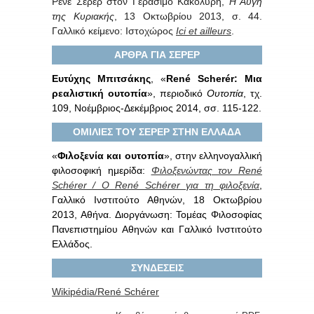
Ρενέ Σερέρ στον Γεράσιμο Κακολύρη,
Η Αυγή
της Κυριακής
, 13 Οκτωβρίου 2013, σ. 44.
Γαλλικό κείμενο: Ιστοχώρος
Ici et ailleurs
.
ΑΡΘΡΑ ΓΙΑ ΣΕΡΕΡ
Ευτύχης Μπιτσάκης
, «
René Scherér: Μια
ρεαλιστική ουτοπία
», περιοδικό
Ουτοπία
, τχ.
109, Νοέμβριος-Δεκέμβριος 2014, σσ. 115-122.
ΟΜΙΛΙΕΣ ΤΟΥ ΣΕΡΕΡ ΣΤΗΝ ΕΛΛΑΔΑ
«
Φιλοξενία και ουτοπία
», στην ελληνογαλλική
φιλοσοφική ημερίδα:
Φιλοξενώντας τον René
Schérer / Ο René Schérer για τη φιλοξενία
,
Γαλλικό Ινστιτούτο Αθηνών, 18 Οκτωβρίου
2013, Αθήνα. Διοργάνωση: Τομέας Φιλοσοφίας
Πανεπιστημίου Αθηνών και Γαλλικό Ινστιτούτο
Ελλάδος.
ΣΥΝΔΕΣΕΙΣ
Wikipédia/René Schérer