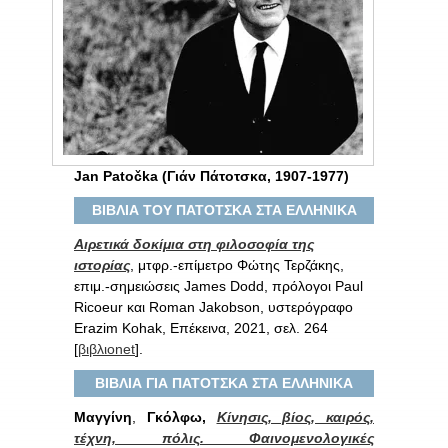
Jan Patočka (Γιάν Πάτοτσκα, 1907-1977)
ΒΙΒΛΙΑ ΤΟΥ ΠΑΤΟΤΣΚΑ ΣΤΑ ΕΛΛΗΝΙΚΑ
Αιρετικά δοκίμια στη φιλοσοφία της
ιστορίας
, μτφρ.-επίμετρο Φώτης Τερζάκης,
επιμ.-σημειώσεις James Dodd, πρόλογοι Paul
Ricoeur και Roman Jakobson, υστερόγραφο
Erazim Kohak, Επέκεινα, 2021, σελ. 264
[
βιβλιοnet
].
ΒΙΒΛΙΑ ΓΙΑ ΠΑΤΟΤΣΚΑ ΣΤΑ ΕΛΛΗΝΙΚΑ
Μαγγίνη
,
Γκόλφω,
Κίνησις, βίος, καιρός,
τέχνη, πόλις. Φαινομενολογικές