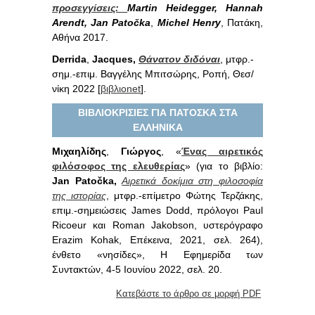
προσεγγίσεις:
Martin
Heidegger,
Hannah
Arendt,
Jan Patočka
,
Michel
Henry
, Πατάκη,
Αθήνα 2017.
Derrida
,
Jacques,
Θάνατον διδόναι
, μτφρ.-
σημ.-επιμ. Βαγγέλης Μπιτσώρης, Ροπή, Θεσ/
νίκη 2022 [
βιβλιοnet
].
ΒΙΒΛΙΟΚΡΙΣΙΕΣ ΓΙΑ ΠΑΤΟΣΚΑ ΣΤΑ
ΕΛΛΗΝΙΚΑ
Μιχαηλίδης
,
Γιώργος
, «
Ένας αιρετικός
φιλόσοφος της ελευθερίας
» (για το βιβλίο:
Jan Patočka,
Αιρετικά δοκίμια στη φιλοσοφία
της ιστορίας
, μτφρ.-επίμετρο Φώτης Τερζάκης,
επιμ.-σημειώσεις James Dodd, πρόλογοι Paul
Ricoeur και Roman Jakobson, υστερόγραφο
Erazim Kohak, Επέκεινα, 2021, σελ. 264),
ένθετο «νησίδες», Η Εφημερίδα των
Συντακτών, 4-5 Ιουνίου 2022, σελ. 20.
Κατεβάστε το άρθρο σε μορφή PDF