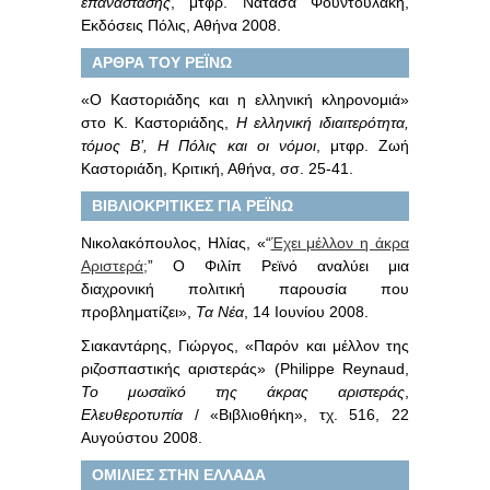
επανάστασης
, μτφρ. Νατάσα Φουντουλάκη,
Εκδόσεις Πόλις, Αθήνα 2008.
ΑΡΘΡΑ ΤΟΥ ΡΕΪΝΩ
«Ο Καστοριάδης και η ελληνική κληρονομιά»
στο Κ. Καστοριάδης,
Η ελληνική ιδιαιτερότητα,
τόμος Β’, Η Πόλις και οι νόμοι
, μτφρ. Ζωή
Καστοριάδη, Κριτική, Αθήνα, σσ. 25-41.
ΒΙΒΛΙΟΚΡΙΤΙΚΕΣ ΓΙΑ ΡΕΪΝΩ
Νικολακόπουλος, Ηλίας, «“
Έχει μέλλον η άκρα
Αριστερά;
” Ο Φιλίπ Ρεϊνό αναλύει μια
διαχρονική πολιτική παρουσία που
προβληματίζει»,
Τα Νέα
, 14 Ιουνίου 2008.
Σιακαντάρης, Γιώργος, «Παρόν και μέλλον της
ριζοσπαστικής αριστεράς» (Philippe Reynaud,
Το μωσαϊκό της άκρας αριστεράς
,
Ελευθεροτυπία
/ «Βιβλιοθήκη», τχ. 516, 22
Αυγούστου 2008.
ΟΜΙΛΙΕΣ ΣΤΗΝ ΕΛΛΑΔΑ