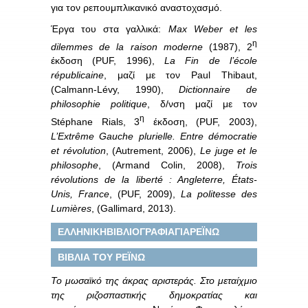
για τον ρεπουμπλικανικό αναστοχασμό.
Έργα του στα γαλλικά:
Max Weber et les
η
dilemmes de la raison moderne
(1987), 2
έκδοση (PUF, 1996),
La Fin de l’école
républicaine
, μαζί με τον Paul Thibaut,
(Calmann-Lévy, 1990),
Dictionnaire de
philosophie politique
, δ/νση μαζί με τον
η
Stéphane Rials, 3
έκδοση, (PUF, 2003),
L’Extrême
Gauche plurielle.
Entre démocratie
et révolution
, (Autrement, 2006),
Le juge et le
philosophe
, (Armand Colin, 2008),
Trois
révolutions de la liberté : Angleterre, États-
Unis, France
, (PUF, 2009),
La politesse des
Lumières
, (Gallimard, 2013).
ΕΛΛΗΝΙΚΗΒΙΒΛΙΟΓΡΑΦΙΑΓΙΑΡΕΪΝΩ
ΒΙΒΛΙΑ ΤΟΥ ΡΕΪΝΩ
Το μωσαϊκό της άκρας αριστεράς. Στο μεταίχμιο
της ριζοσπαστικής δημοκρατίας και