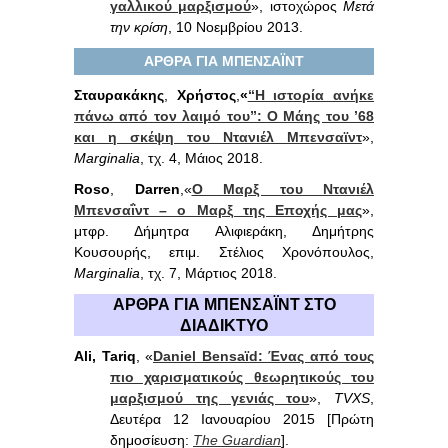
γαλλικού μαρξισμού
», ιστοχώρος
Μετά
την κρίση
, 10 Νοεμβρίου 2013.
ΑΡΘΡΑ ΓΙΑ ΜΠΕΝΣΑΪΝΤ
Σταυρακάκης
,
Χρήστος
,
«
“Η ιστορία ανήκε
πάνω από τον λαιμό του”: Ο Μάης του ’68
και η σκέψη του Ντανιέλ Μπενσαϊντ
»,
Marginalia
, τχ. 4, Μάιος 2018.
Roso
,
Darren
,«
Ο Μαρξ του Ντανιέλ
Μπενσαΐντ – ο Μαρξ της Εποχής μας
»,
μτφρ. Δήμητρα Αλιφιεράκη, Δημήτρης
Κουσουρής, επιμ. Στέλιος Χρονόπουλος,
Marginalia
, τχ. 7, Μάρτιος 2018.
ΑΡΘΡΑ ΓΙΑ ΜΠ
EN
ΣΑΪΝΤ ΣΤΟ
ΔΙΑΔΙΚΤΥΟ
Ali, Tariq
, «
Daniel Bensaïd: Ένας από τους
πιο χαρισματικούς θεωρητικούς του
μαρξισμού της γενιάς του
»,
TVXS
,
Δευτέρα 12 Ιανουαρίου 2015 [Πρώτη
δημοσίευση:
The Guardian
].