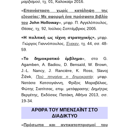
μαρξισμού
, τχ. 01, Καλοκαίρι 2016.
«
Επανάσταση χωρίς κατάληψη της
εξουσίας; Με αφορμή ένα πρόσφατο βιβλίο
του
John
Holloway
», μτφρ. Π. Αγγελόπουλος,
Θέσεις
, τχ. 92, Ιούλιος-Σεπτέμβριος 2005.
«Η πολιτική ως τέχνη στρατηγικής»,
μτφρ.
Γιώργος Γιαννόπουλος,
Ένεκεν
, τχ. 44, σσ. 48-
59.
«
Το δημοκρατικό έμβλημα
», στο
G
.
Agamben
,
A
.
Badiou
,
D
.
Bensa
ï
d
,
W
.
Brown
,
J
.-
L
.
Nancy
,
J
.
Ranci
è
re
,
K
.
Ross
,
Slavoj
Ž
i
ž
ek
,
Πού πηγαίνει η δημοκρατία;
μτφρ.
Νατάσα Κατσογιάννη, Φρίξος Μαραβέλιας,
Φώτης Σιατίτσας, επιμ. μετάφρασης: Δημήτρις
Βεργέτης, Εκδόσεις Πατάκη, Αθήνα 2013, σσ.
19-34.
ΑΡΘΡΑ ΤΟΥ ΜΠ
EN
ΣΑΪΝΤ ΣΤΟ
ΔΙΑΔΙΚΤΥΟ
«
Πρόσωπα και αντικατοπτρισμοί του