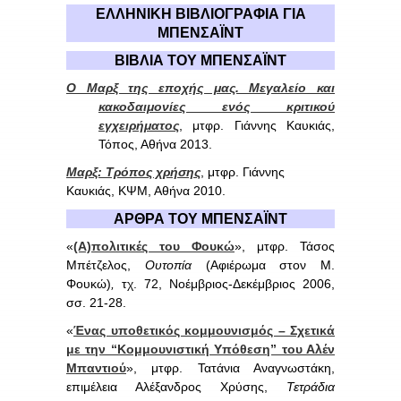
ΕΛΛΗΝΙΚΗ ΒΙΒΛΙΟΓΡΑΦΙΑ ΓΙΑ
ΜΠ
EN
ΣΑΪΝΤ
ΒΙΒΛΙΑ ΤΟΥ ΜΠ
EN
ΣΑΪΝΤ
Ο Μαρξ της εποχής μας. Μεγαλείο και
κακοδαιμονίες ενός κριτικού
εγχειρήματος
, μτφρ. Γιάννης Καυκιάς,
Τόπος, Αθήνα 2013.
Μαρξ: Τρόπος χρήσης
, μτφρ. Γιάννης
Καυκιάς, ΚΨΜ, Αθήνα 2010.
ΑΡΘΡΑ ΤΟΥ ΜΠ
EN
ΣΑΪΝΤ
«
(Α)πολιτικές του Φουκώ
», μτφρ. Τάσος
Μπέτζελος,
Ουτοπία
(Αφιέρωμα στον Μ.
Φουκώ)
,
τχ. 72, Νοέμβριος-Δεκέμβριος 2006,
σσ. 21-28.
«
Ένας υποθετικός κομμουνισμός – Σχετικά
με την “Κομμουνιστική Υπόθεση” του Αλέν
Μπαντιού
», μτφρ. Τατάνια Αναγνωστάκη,
επιμέλεια Αλέξανδρος Χρύσης,
Τετράδια