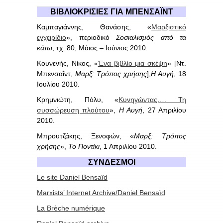
ΒΙΒΛΙΟΚΡΙΣΙΕΣ ΓΙΑ ΜΠ
EN
ΣΑΪΝΤ
Καμπαγιάννης, Θανάσης, «
Μαρξιστικό
εγχειρίδιο
», περιοδικό
Σοσιαλισμός από τα
κάτω
, τχ. 80, Μάιος – Ιούνιος 2010.
Κουνενής, Νίκος, «
Ένα βιβλίο μια σκέψη
» [Ντ.
Μπενσαΐντ,
Μαρξ: Τρόπος χρήσης
],
Η Αυγή
, 18
Ιουλίου 2010.
Κρημνιώτη, Πόλυ, «
Κυνηγώντας…. Τη
συσσώρευση πλούτου
»,
Η Αυγή
, 27 Απριλίου
2010.
Μπρουτζάκης, Ξενοφών, «
Μαρξ: Τρόπος
χρήσης
»,
Το Ποντίκι
, 1 Απριλίου 2010.
ΣΥΝΔΕΣΜΟΙ
Le
site
Daniel
Bensa
ï
d
Marxists’ Internet Archive/
Daniel Bensaïd
La Brèche
numérique