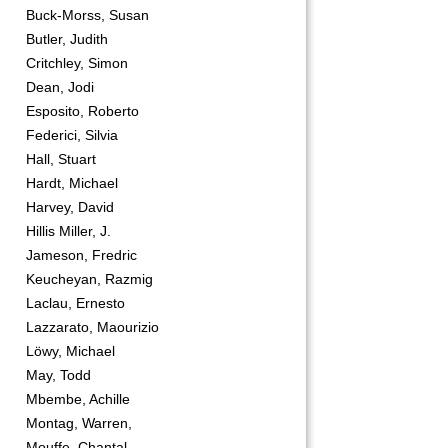
Buck-Morss, Susan
Butler, Judith
Critchley, Simon
Dean, Jodi
Esposito, Roberto
Federici, Silvia
Hall, Stuart
Hardt, Michael
Harvey, David
Hillis Miller, J.
Jameson, Fredric
Keucheyan, Razmig
Laclau, Ernesto
Lazzarato, Maourizio
Löwy, Michael
May, Todd
Mbembe, Achille
Montag, Warren,
Mouffe, Chantal