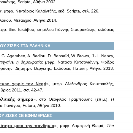
υρακάκης, Scripta, Αθήνα 2002.
α
, μτφρ. Νεκτάριος Καλαϊντζής, εκδ. Scripta, σελ. 226.
ελάκου, Μεταίχμιο, Αθήνα 2014.
τφρ. Βίκυ Ιακώβου, επιμέλεια Γιάννης Σταυρακάκης, εκδόσεις
ΟΥ ΖΙΖΕΚ ΣΤΑ ΕΛΛΗΝΙΚΑ
ο G. Agamben, A. Badiou, D. Bensaïd, W. Brown, J.-L. Nancy,
ηγαίνει η δημοκρατία;
μτφρ. Νατάσα Κατσογιάννη, Φρίξος
φρασης: Δημήτρις Βεργέτης, Εκδόσεις Πατάκη, Αθήνα 2013,
euse χωρίς τον Negri
», μτφρ. Αλέξανδρος Κιουπκιολής,
έμβριος 2011, σσ. 42-47.
ολιτικής σήμερα
», στο Θεόφιλος Τραμπούλης (επιμ.),
Η
να Πανάγου, Futura, Αθήνα 2010.
Υ ΖΙΖΕΚ ΣΕ ΕΦΗΜΕΡΙΔΕΣ
κότητα μετά την πανδημία
», μτφρ. Λαμπρινή Θωμά,
The