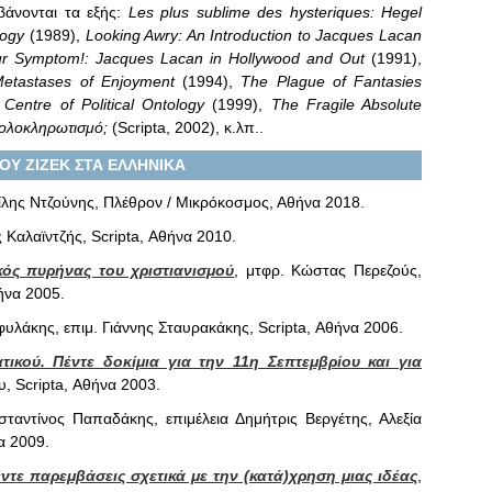
βάνονται τα εξής:
Les plus sublime des hysteriques: Hegel
logy
(1989),
Looking Awry: An Introduction to Jacques Lacan
ur Symptom!: Jacques Lacan in Hollywood and Out
(1991),
etastases of Enjoyment
(1994),
The Plague of Fantasies
Centre of Political Ontology
(1999),
The Fragile Absolute
 ολοκληρωτισμό;
(Scripta, 2002), κ.λπ..
ΤΟΥ ΖΙΖΕΚ ΣΤΑ ΕΛΛΗΝΙΚΑ
ίλης Ντζούνης, Πλέθρον / Μικρόκοσμος, Αθήνα 2018.
ς Καλαϊντζής, Scripta, Αθήνα 2010.
κός πυρήνας του χριστιανισμού
, μτφρ. Κώστας Περεζούς,
ήνα 2005.
υλάκης, επιμ. Γιάννης Σταυρακάκης, Scripta, Αθήνα 2006.
ικού. Πέντε δοκίμια για την 11η Σεπτεμβρίου και για
υ, Scripta, Αθήνα 2003.
ταντίνος Παπαδάκης, επιμέλεια Δημήτρις Βεργέτης, Αλεξία
α 2009.
ντε παρεμβάσεις σχετικά με την (κατά)χρηση μιας ιδέας
,