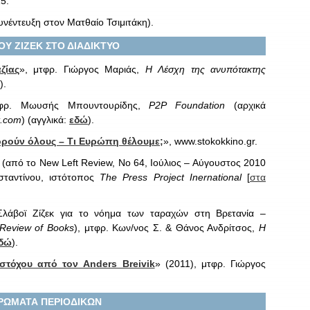
5.
νέντευξη στον Ματθαίο Τσιμιτάκη).
ΟΥ ΖΙΖΕΚ ΣΤΟ ΔΙΑΔΙΚΤΥΟ
ζίας
», μτφρ. Γιώργος Μαριάς,
Η Λέσχη της ανυπότακτης
).
τφρ. Μωυσής Μπουντουρίδης,
P2
P
Foundation
(αρχικά
.
com
) (αγγλικά:
εδώ
).
ρούν όλους – Τι Ευρώπη θέλουμε;
», www.stokokkino.gr.
 (από το New Left Review, No 64, Ιούλιος – Αύγουστος 2010
ταντίνου, ιστότοπος
The Press Project Inernational
[
στα
λάβοϊ Ζίζεκ για το νόημα των ταραχών στη Bρετανία –
Review of Books
), μτφρ. Κων/νος Σ. & Θάνος Ανδρίτσος,
Η
δώ
).
στόχου από τον Anders Breivik
» (2011), μτφρ. Γιώργος
ΡΩΜΑΤΑ ΠΕΡΙΟΔΙΚΩΝ