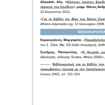
Alizadeh
, Aliz,
«
Κάποιες πρώτες βραδι
ταραχές του Λονδίνο
», μτφρ. Θάνος Ανδ
22 Αυγούστου 2011
.
«
Για το βιβλίο της
Βίας
του
Slavoj
Ziz
Athens.indymedia.org
, 13 Ιανουαρίου 2008.
ΒΙΒΛΙΟΠΑΡΟΥΣΙΑΣ
Καρκαγιάννη, Μαργαρίτα
, «
Παραδοξολογ
του Σ. Ζίζεκ,
Βία. Έξι λοξοί στοχασμοί
),
Καθ
Σωτήρης, Παναγιώτης
, «
Η θεωρία ω
ιδεολογίας
, εκδόσεις Scripta, Αθήνα 2006)»
———,
Βιβλιοκριτική για το βιβλίο του
παρεμβάσεις σχετικά με την (κατά)χρηση
Ιούνιος 2003, σσ. 151-163.