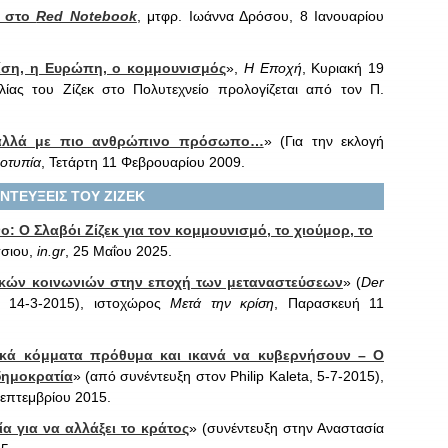
ς στο
Red Notebook
, μτφρ. Ιωάννα Δρόσου, 8 Ιανουαρίου
ίση, η Ευρώπη, ο κομμουνισμός
»,
Η Εποχή
, Κυριακή 19
ίας του Ζίζεκ στο Πολυτεχνείο προλογίζεται από τον Π.
 αλλά με πιο ανθρώπινο πρόσωπο…
» (Για την εκλογή
οτυπία
, Τετάρτη 11 Φεβρουαρίου 2009.
ΝΤΕΥΞΕΙΣ ΤΟΥ ΖΙΖΕΚ
: Ο Σλαβόι Ζίζεκ για τον κομμουνισμό, το χιούμορ, το
τσιου,
in.gr
, 25 Μαΐου 2025.
ϊκών κοινωνιών στην εποχή των μεταναστεύσεων
» (
Der
, 14-3-2015), ιστοχώρος
Μετά την κρίση
, Παρασκευή 11
τικά κόμματα πρόθυμα και ικανά να κυβερνήσουν – Ο
δημοκρατία
» (από συνέντευξη στον Philip Kaleta, 5-7-2015),
επτεμβρίου 2015.
ία για να αλλάξει το κράτος
» (συνέντευξη στην Αναστασία