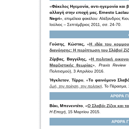
«
Φάκελος Ηγεμονία, αντι-ηγεμονία και β
αλλαγή στην εποχή μας. Ernesto Laclau, 
Negri
», επιμέλεια φακέλου: Αλέξανδρος Κι
Ιούλιος – Σεπτέμβριος 2011, σσ. 24-70.
Γούσης
,
Κώστας,
«
Η ιδέα του κομμου
διανόησης: Η περίπτωση του Σλάβοϊ Ζί
Ζέρβας
,
Βαγγέλης,
«
Η πολιτική οικον
Μαρξιστικής θεωρίας
»,
Praxis
Review
(
Πολιτισμού), 3 Απριλίου 2016.
Ήγκλετον
,
Τέρρυ
, «
Το φαινόμενο Σλαβό
ζωή, την ποίηση, την πολιτική
, Το Πέρασμα, 
ΑΡΘΡΑ Γ
Βέκι, Μπενεντέτο
, «
Ο Σλαβόι Ζίζεκ και τ
Η Εποχή
, 15 Μαρτίου 2015.
ΑΡΘΡΑ Γ