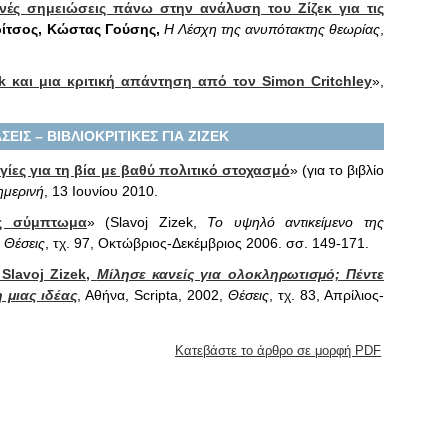
νές σημειώσεις πάνω στην ανάλυση του Ζίζεκ για τις
ρίτσος, Κώστας Γούσης,
Η Λέσχη της ανυπότακτης θεωρίας
,
ek και μια κριτική απάντηση από τον
Simon
Critchley
»,
ΕΙΣ – ΒΙΒΛΙΟΚΡΙΤΙΚΕΣ ΓΙΑ ΖΙΖΕΚ
ίες για τη βία με βαθύ πολιτικό στοχασμό
» (για το βιβλίο
ημερινή
, 13 Ιουνίου 2010.
ς σύμπτωμα
» (Slavoj Zizek,
Το υψηλό αντικείμενο της
,
Θέσεις
, τχ. 97, Οκτώβριος-Δεκέμβριος 2006. σσ. 149-171.
 Slavoj Zizek,
Μίλησε κανείς για ολοκληρωτισμό; Πέντε
 μιας ιδέας
, Αθήνα, Scripta, 2002,
Θέσεις
, τχ. 83, Απρίλιος-
Κατεβάστε το άρθρο σε μορφή PDF