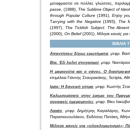
μεταφραστεί σε πολλές γλώσσες, περιλαμ
passe
, (1988),
The Sublime Object of Ideo
through Popular Culture
(1991),
Enjoy yo
T
arrying with the Negative
(1993),
The M
(1997),
The Ticklish Subject: The Absent 
(2000),
On Belief
(2001),
Μίλησε κανείς για
ΒΙΒΛΙΑ 
Απαντήσεις δίχως ερωτήματα
, μτφρ. Βασ
Βία. Έξι λοξοί στοχασμοί
, μτφρ. Νεκτάριο
Η μαριονέτα και ο νάνος. Ο διαστροφι
επιμέλεια Γιάννης Σταυρακάκης, Scripta, Αθ
Ιράκ: Η δανεική χύτρα
, μτφρ. Κωστής Σταφ
Καλωσορίσατε στην έρημο του Πραγματ
συναφείς ημερομηνίες
, μτφρ. Βίκυ Ιακώβο
Λακάν
, μτφρ. Δημήτρης Καγιαλάρης, Κωνσ
Παρασκευουλάκου, Εκδόσεις Πατάκη, Αθήν
Μίλησε κανείς για «ολοκληρωτισμό»; Πέ