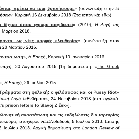
ύνται, πρέπει να τους ξυπνήσουμε
» (συνέντευξη στην
El
δήσεων
, Κυριακή 16 Δεκεμβρίου 2018 (Στα ισπανικά:
εδώ
).
α δίχτυα όπου έχουμε παγιδευτεί
» (2010),
Η Αυγή της
4 Μαρτίου 2018.
ρονται ως νέες μορφές ελευθερίας
» (συνέντευξη στον
α 28 Μαρτίου 2016.
φαντασίωση
»,
Η Εποχή
, Κυριακή 10 Ιανουαρίου 2016.
Εποχή
, 30 Αυγούστου 2015 [1η δημοσίευση: «
The Greek
»,
Η Εποχή
, 26 Ιουλίου 2015.
Γράμματα στη φυλακή: ο φιλόσοφος και οι Pussy Riot
»
άτική Αυγή
/«Ενθέματα», 24 Νοεμβρίου 2013 [στα αγγλικά:
 prison letters to Slavoj Žižek
»].
λανητική αναστάτωση και τις εκδηλώσεις διαμαρτυρίας
 Κουκούμα, ιστοχώρος
REDNotebook
, 5 Ιουλίου 2013. Επίσης
6 Ιουλίου 2013. Αρχική δημοσίευση στο
London Review of