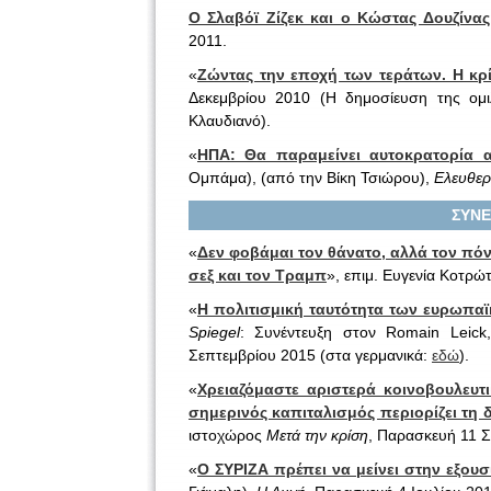
Ο Σλαβόϊ Ζίζεκ και ο Κώστας Δουζίνα
2011.
«
Ζώντας την εποχή των τεράτων. Η κρ
Δεκεμβρίου 2010 (Η δημοσίευση της ομιλ
Κλαυδιανό).
«
ΗΠΑ: Θα παραμείνει αυτοκρατορία
Ομπάμα), (από την Βίκη Τσιώρου),
Ελευθερ
ΣΥΝΕ
«
Δεν φοβάμαι τον θάνατο, αλλά τον πόνο
σεξ και τον Τραμπ
», επιμ. Ευγενία Κοτρώ
«
Η πολιτισμική ταυτότητα των ευρωπα
Spiegel
: Συνέντευξη στον Romain Leick
Σεπτεμβρίου 2015 (στα γερμανικά:
εδώ
).
«
Χρειαζόμαστε αριστερά κοινοβουλευ
σημερινός καπιταλισμός περιορίζει τη 
ιστοχώρος
Μετά την κρίση
, Παρασκευή 11 Σ
«
Ο ΣΥΡΙΖΑ πρέπει να μείνει στην εξουσ