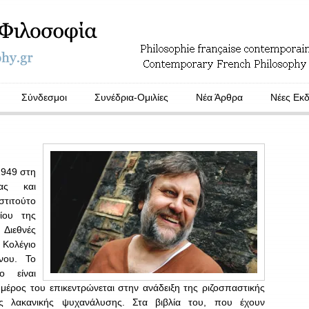
Σύνδεσμοι
Συνέδρια-Ομιλίες
Νέα Άρθρα
Νέες Εκδ
1949 στη
ίας και
τιτούτο
ίου της
Διεθνές
Κολέγιο
νου. Το
ο είναι
μέρος του επικεντρώνεται στην ανάδειξη της ριζοσπαστικής
ης λακανικής ψυχανάλυσης. Στα βιβλία του, που έχουν