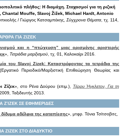
ιοπολιτικό πλήθος: Η διαμάχη. Στοχασμοί για τη ριζική
Chantal Mouffe, Slavoj Žižek, Michael Hardt, Antonio
ουπκιολής / Γιώργος Κατσαμπέκης,
Σύγχρονα Θέματα
, τχ. 114,
ΑΡΘΡΑ ΓΙΑ ΖΙΖΕΚ
νισμού και η “πτώχευση” μιας ορισμένης αριστερής
ζεκ
»,
Τετράδια μαρξισμού
, τχ. 01, Καλοκαίρι 2016.
ομία του
Slavoj
Zizek: Καταστρέφοντας τα τετράδια της
Εργατικό Περιοδικό/Μαρξιστική Επιθεώρηση Θεωρίας και
ι Ζίζεκ
», στο Ρένα Δούρου (επιμ.),
Τέρρυ Ήγκλετον, Για τη
2009, Ταξιδευτής 2013.
ΙΑ ΖΊΖΕΚ ΣΕ ΕΦΗΜΕΡΙΔΕΣ
α δίδυμα αδέλφια της καταπίεσης
», μτφρ. Τόνια Τσίτσοβιτς,
ΙΑ ΖΙΖΕΚ ΣΤΟ ΔΙΑΔΥΚΤΙΟ