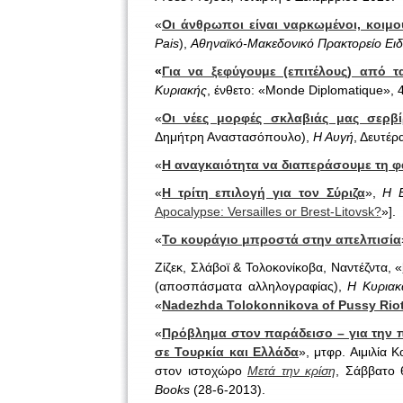
«
Οι άνθρωποι είναι ναρκωμένοι, κοιμο
Pais
),
Αθηναϊκό-Μακεδονικό Πρακτορείο Ει
«
Για να ξεφύγουμε (επιτέλους) από τ
Κυριακής
, ένθετο: «Monde Diplomatique», 
«
Οι νέες μορφές σκλαβιάς μας σερβί
Δημήτρη Αναστασόπουλο),
Η Αυγή
, Δευτέρ
«
Η αναγκαιότητα να διαπεράσουμε τη 
«
Η τρίτη επιλογή για τον Σύριζα
»,
Η 
Apocalypse: Versailles or Brest-Litovsk?
»].
«
Το κουράγιο μπροστά στην απελπισία
Ζίζεκ, Σλάβοϊ & Τολοκονίκοβα, Ναντέζντα, «
(αποσπάσματα αλληλογραφίας),
Η Κυριακ
«
Nadezhda Tolokonnikova of Pussy Riot’s
«
Πρόβλημα στον παράδεισο – για την π
σε Τουρκία και Ελλάδα
», μτφρ. Αιμιλία
στον ιστοχώρο
Μετά την κρίση
, Σάββατο 
Books
(28-6-2013).