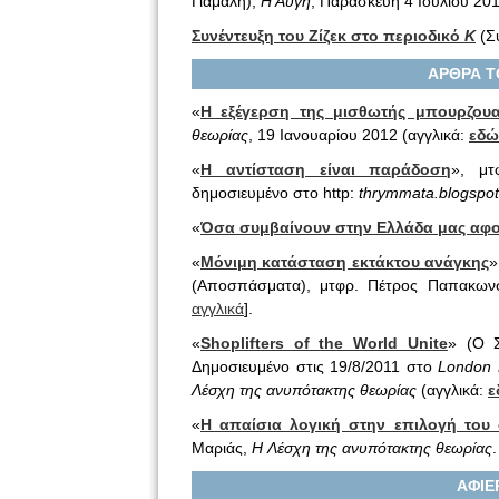
Γιάμαλη),
Η Αυγή
, Παρασκευή 4 Ιουλίου 201
Συνέντευξη του Ζίζεκ στο περιοδικό
Κ
(Συ
ΑΡΘΡΑ Τ
«
Η εξέγερση της μισθωτής μπουρζουα
θεωρίας
, 19 Ιανουαρίου 2012 (αγγλικά:
εδώ
«
Η αντίσταση είναι παράδοση
», μ
δημοσιευμένο στο http:
thrymmata.
blogspot
«
Όσα συμβαίνουν στην Ελλάδα μας αφο
«
Μόνιμη κατάσταση εκτάκτου ανάγκης
»
(Αποσπάσματα), μτφρ. Πέτρος Παπακωνσ
αγγλικά
].
«
Shoplifters of the World Unite
» (Ο Σ
Δημοσιευμένο στις 19/8/2011 στο
London 
Λέσχη της ανυπότακτης θεωρίας
(αγγλικά:
ε
«
Η απαίσια λογική στην επιλογή του 
Μαριάς,
Η Λέσχη της ανυπότακτης θεωρίας
.
ΑΦΙΕ