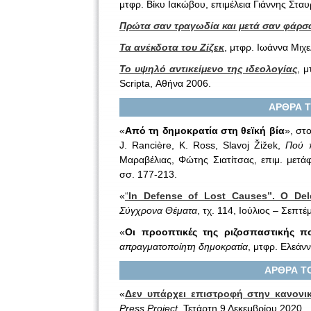
μτφρ. Βίκυ Ιακώβου, επιμέλεια Γιάννης Στα
Πρώτα σαν τραγωδία και μετά σαν φάρσ
Τα ανέκδοτα του Ζίζεκ
, μτφρ. Ιωάννα Μιχ
Το υψηλό αντικείμενο της ιδεολογίας
, μ
Scripta, Αθήνα 2006.
ΑΡΘΡΑ Τ
«
Από τη δημοκρατία στη θεϊκή βία
», στ
J. Rancière, K. Ross, Slavoj Žižek,
Πού π
Μαραβέλιας, Φώτης Σιατίτσας, επιμ. μετά
σσ. 177-213.
«
“
In Defense of Lost Causes”. Ο Del
Σύγχρονα Θέματα
, τχ. 114, Ιούλιος – Σεπτ
«
Οι προοπτικές της ριζοσπαστικής π
απραγματοποίητη δημοκρατία
, μτφρ. Ελεάν
ΑΡΘΡΑ ΤΟ
«
Δεν υπάρχει επιστροφή στην κανονι
Press Project
, Τετάρτη 9 Δεκεμβρίου 2020.