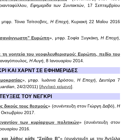
Τριανταφύλλου,
Εφημερίδα των Συντακτών
, 17 Σεπτεμβρίου
, μτφρ. Τόνια Τσίτσοβιτς,
Η Εποχή
, Κυριακή 22 Μαΐου 2016
υσανάγνωστη” Ευρώπη
», μτφρ. Σοφία Ξυγκάκη,
Η Εποχή
,
 τη γοητεία του νεοφιλευθερισμού: Ευρώπη, πεδίο του
Παναγόπουλος,
Η Αυγή
, 8 Ιανουαρίου 2014.
ΡΙ ΚΑΙ ΧΑΡΝΤ ΣΕ ΕΦΗΜΕΡΙΔΕΣ
ημοκρατίας
», μτφρ. Ιωάννα Δρόσου,
Η Εποχή
, Δευτέρα 7
uardian
, 24/2/2011) [
Αγγλικό κείμενο
].
ΤΕΥΞΕΙΣ ΤΟΥ ΝΕΓΚΡΙ
ς δικούς τους θεσμούς
» (συνέντευξη στον Γιώργη Δαβό),
Η
9 Οκτωβρίου 2017.
ναντίον των κυρίαρχων πολιτικών
» (συνέντευξη στον
βρουαρίου 2016.
 και λάθος κάθε “Σχέδιο Β”
» (συνέντευξη με την Άντζελα