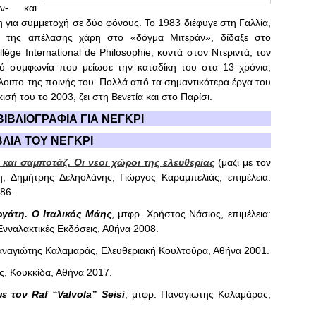
ν- και
η για συμμετοχή σε δύο φόνους. Το 1983 διέφυγε στη Γαλλία,
ο της απέλασης χάρη στο «δόγμα Μιτεράν», δίδαξε στο
lége International de Philosophie, κοντά στον Ντεριντά, τον
ό συμφωνία που μείωσε την καταδίκη του στα 13 χρόνια,
πόλοιπο της ποινής του. Πολλά από τα σημαντικότερα έργα του
ή του το 2003, ζει στη Βενετία και στο Παρίσι.
ΙΒΛΙΟΓΡΑΦΙΑ ΓΙΑ ΝΕΓΚΡΙ
ΒΛΙΑ ΤΟΥ ΝΕΓΚΡΙ
και σαμποτάζ. Οι νέοι χώροι της ελευθερίας
(μαζί με τον
κη, Δημήτρης Δεληολάνης, Γιώργος Καραμπελιάς, επιμέλεια:
86.
ργάτη. Ο Ιταλικός Μάης
, μτφρ. Χρήστος Νάσιος, επιμέλεια:
νναλακτικές Εκδόσεις, Αθήνα 2008.
 Παναγιώτης Καλαμαράς, Ελευθεριακή Κουλτούρα, Αθήνα 2001.
, Κουκκίδα, Αθήνα 2017.
με τον
Raf
“
Valvola
”
Seisi
, μτφρ. Παναγιώτης Καλαμάρας,