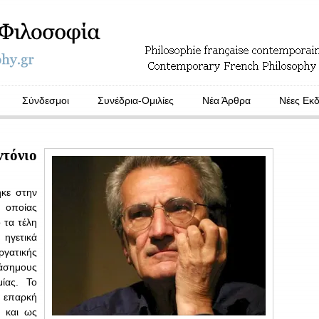
Σύνδεσμοι
Συνέδρια-Ομιλίες
Νέα Άρθρα
Νέες Εκδ
ντόνιο
ηκε στην
 οποίας
 τα τέλη
ηγετικά
ργατικής
σημους
ίας. Το
ς επαρκή
η και ως