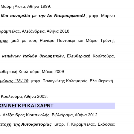
ς Μαύρη Λίστα, Αθήνα 1999
.
Μια συνομιλία με την Αν Ντυφουρμαντέλ
, μτφρ. Μαρίνα
αράμπελας, Αλεξάνδρεια, Αθήνα 2018.
νημα
[μαζί με τους Ρανιέρο Παντσιέρι και Μάριο Τρόντι],
ή κειμένων Ιταλών θεωρητικών
, Ελευθεριακή Κουλτούρα,
ευθεριακή Κουλτούρα, Μάιος 2009.
ιμώνας ΄18-΄19
, μτφρ. Παναγιώτης Καλαμαράς, Ελευθεριακή
ή Κουλτούρα, Αθήνα 2003.
ΤΩΝ ΝΕΓΚΡΙ ΚΑΙ ΧΑΡΝΤ
ρ. Αλέξανδρος Κιουπκιολής, Βιβλιόραμα, Αθήνα 2012.
εποχή της Αυτοκρατορίας
, μτφρ. Γ. Καράμπελας, Εκδόσεις