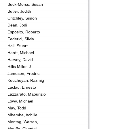
Buck-Morss, Susan
Butler, Judith
Critchley, Simon
Dean, Jodi
Esposito, Roberto
Federici, Silvia
Hall, Stuart
Hardt, Michael
Harvey, David
Hillis Miller, J.
Jameson, Fredric
Keucheyan, Razmig
Laclau, Ernesto
Lazzarato, Maourizio
Löwy, Michael
May, Todd
Mbembe, Achille
Montag, Warren,
Mouffe, Chantal