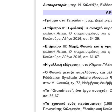
Αυτοκρατορία
, μτφρ. Ν. Καλαϊτζής, Εκδόσ
ΑΡ
«
Γράμμα στα
Τετράδια
», μτφρ. Δημήτρης
«
Επίμετρο ΙΙ: Η φυλακή με ανοιχτό ου
φυλακή Άττικα. Ο κινηματογράφος και η
Κουλτούρα, Αθήνα 2016, σσ. 34-39.
«
Επίμετρο ΙΙΙ: Μαρξ, Φουκώ και η γρα
φυλακή Άττικα. Ο κινηματογράφος και η
Κουλτούρα, Αθήνα 2016, σσ. 61-67.
«
Η γαλλική εξέγερση
», στο
Κίτρινα Γιλέ
«
Ο Φουκώ μεταξύ παρελθόντος και μέ
F
é
d
é
ration
Syndicale
Unitaire
Nouveaux
R
στον Μ. Φουκώ)
,
τχ. 72, Νοέμβριος-Δεκέμβ
«
Τα “Grundrisse”, ένα έργο ανοιχτό
»,
Ο
σσ. 56-67.
«
Το χρονικό ενός περάσματος
» (198
Παναγιώτης Καλαμαράς, Ελευθεριακή Κουλ