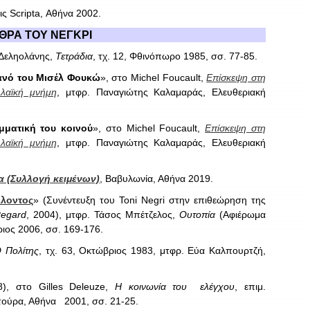
εις
Scripta
, Αθήνα 2002.
ΘΡΑ ΤΟΥ ΝΕΓΚΡΙ
 Δεληολάνης,
Τετράδια
, τχ. 12, Φθινόπωρο 1985, σσ. 77-85.
ρανό του Μισέλ Φουκώ
», στο Michel Foucault,
Επίσκεψη στη
 λαϊκή μνήμη
, μτφρ. Παναγιώτης Καλαμαράς, Ελευθεριακή
μματική του κοινού
», στο Michel Foucault,
Επίσκεψη στη
 λαϊκή μνήμη
, μτφρ. Παναγιώτης Καλαμαράς, Ελευθεριακή
κα (Συλλογή κειμένων)
, Βαβυλωνία, Αθήνα 2019.
λλοντος
» (Συνέντευξη του
Toni
Negri
στην επιθεώρηση της
egard
, 2004), μτφρ. Τάσος Μπέτζελος,
Ουτοπία
(Αφιέρωμα
ριος 2006, σσ. 169-176.
 Πολίτης
, τχ. 63, Οκτώβριος 1983, μτφρ. Εύα Καλπουρτζή,
8), στο
Gilles
Deleuze
,
Η κοινωνία του
ελέγχου
, επιμ.
τούρα, Αθήνα
2001, σσ. 21-25.