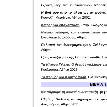
Εξορία
, μτφρ. Λία Βουτσοπούλου, εκδόσει
Η ζωή μου από το άλφα ως το ωμέγα. 
Κουνεζή, Μεταίχμιο, Αθήνα 2002.
Καιρός για επανάσταση
, μτφρ. Γιώργος Κ
Νεοκαπιταλισμός και επαναστατικό κί
Ενναλακτικές Εκδόσεις, Αθήνα.
Πολιτική και Μεταφορντισμός. Συλλογ
Αθήνα.
Προς αναζήτηση της
Commonwealth
, Ελ
Τα Κίτρινα Γιλέκα: Ο θερμός γαλλικός χε
Κουλτούρα, Αθήνα 2019.
Το πλήθος και η μητρόπολη
, Ελευθεριακ
ΒΙΒΛΙΑ 
Να πάρουμε τη σκυτάλη. Διακήρυξη
, μτφ
Πλήθος
.
Πόλεμος και δημοκρατία στην 
Αλεξάνδρεια, Αθήνα 2011.