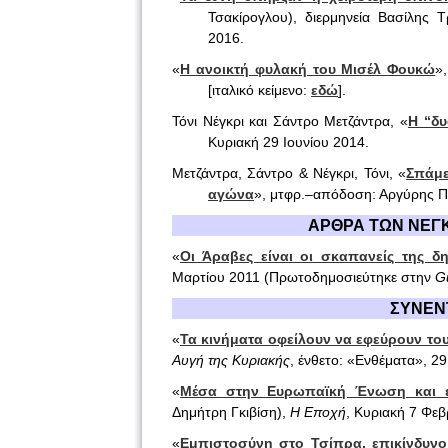
Τσακίρογλου), διερμηνεία Βασίλης 
2016.
«
Η ανοικτή φυλακή του Μισέλ Φουκώ
»
[ιταλικό κείμενο:
εδώ
].
Τόνι Νέγκρι και Σάντρο Μετζάντρα, «
Η “δ
Κυριακή 29 Ιουνίου 2014.
Μετζάντρα, Σάντρο & Νέγκρι, Τόνι, «
Σπάμε
αγώνα
», μτφρ.–απόδοση: Αργύρης 
ΑΡΘΡΑ ΤΩΝ ΝΕΓΚ
«
Οι Άραβες είναι οι σκαπανείς της δ
Μαρτίου 2011 (Πρωτοδημοσιεύτηκε στην
G
ΣΥΝΕΝ
«
Τα κινήματα οφείλουν να εφεύρουν του
Αυγή της Κυριακής
, ένθετο: «Ενθέματα», 2
«
Μέσα στην Ευρωπαϊκή Ένωση και ε
Δημήτρη Γκιβίση),
Η Εποχή
, Κυριακή 7 Φε
«
Εμπιστοσύνη στο Τσίπρα, επικίνδυνο