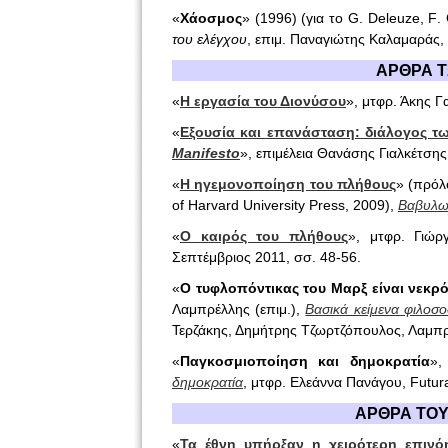
«
Χάοσμος
» (1996) (για το
G
.
Deleuze
,
F
.
του ελέγχου
, επιμ. Παναγιώτης Καλαμαράς,
ΑΡΘΡΑ Τ
«
Η εργασία του Διονύσου
», μτφρ. Άκης Γ
«
Εξουσία και επανάσταση: διάλογος τω
Manifesto
», επιμέλεια Θανάσης Γιαλκέτση
«
Η ηγεμονοποίηση του πλήθους
» (πρόλ
of Harvard University Press, 2009),
Βαβυλω
«
Ο καιρός του πλήθους
», μτφρ. Γιώ
Σεπτέμβριος 2011, σσ. 48-56.
«
Ο τυφλοπόντικας του Μαρξ είναι νεκρ
Λαμπρέλλης (επιμ.),
Βασικά κείμενα φιλοσο
Τερζάκης, Δημήτρης Τζωρτζόπουλος, Λαμπ
«
Παγκοσμιοποίηση και δημοκρατία
»,
δημοκρατία
, μτφρ. Ελεάννα Πανάγου,
Futur
ΑΡΘΡΑ ΤΟΥ
«
Τα έθνη υπήρξαν η χειρότερη επινό