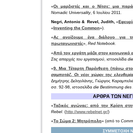
«
Οι μαρξιστές και ο Νίτσε: μια παρ
Nomadic Universality
, 6 Ιουλίου 2011.
Negri, Antonio & Revel, Judith,
«
Εφευρί
«
Inventing the Common
»).
«
Ας ανοίξουμε ένα διάλογο για τ
πρωταγωνιστές
»,
Red
Notebook
.
«
Από τον εργάτη μάζα στον κοινωνικό ε
Στις απαρχές του εργατισμού
, ιστοσελίδα
di
«
9. Μια Τέταρτη Παρένθεση (πάνω στ
σαμποτάζ. Οι νέοι χώροι της ελευθερ
Δημήτρης Δεληολάνης, Γιώργος Καραμπελιά
σσ. 92-98,
ιστοσελίδα
die
Bestimmung
des
ΑΡΘΡΑ ΤΩΝ ΝΕΓΚ
«
Ταξικός αγώνας: από την Κρίση στ
Rebel
. (
http://www.rebelnet.gr/
)
«
Το Σώμα 2: Μητρόπολη
» (από το
Comm
ΣΥΜΜΕΤΟΧΗ ΝΕ