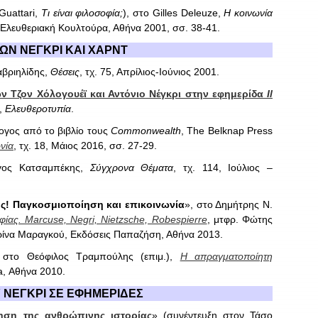
Guattari
,
Τι είναι φιλοσοφία;
), στο
Gilles
Deleuze
,
Η κοινωνία
 Ελευθεριακή Κουλτούρα, Αθήνα 2001, σσ. 38-41.
ΩΝ ΝΕΓΚΡΙ ΚΑΙ ΧΑΡΝΤ
αβριηλίδης,
Θέσεις
, τχ. 75, Απρίλιος-Ιούνιος 2001.
ν Τζον Χόλογουέϊ και Αντόνιο Νέγκρι στην εφημερίδα
Il
ς,
Ελευθεροτυπία
.
ογος από το βιβλίο τους
Commonwealth
, The Belknap Press
νία
, τχ. 18, Μάιος 2016, σσ. 27-29.
ργος Κατσαμπέκης,
Σύγχρονα Θέματα
, τχ. 114, Ιούλιος –
ός! Παγκοσμιοποίηση και επικοινωνία
», στο Δημήτρης Ν.
φίας. Marcuse, Negri, Nietzsche, Robespierre
, μτφρ. Φώτης
ρίνα Μαραγκού, Εκδόσεις Παπαζήση, Αθήνα 2013.
 στο Θεόφιλος Τραμπούλης (επιμ.),
Η απραγματοποίητη
a
, Αθήνα 2010.
 ΝΕΓΚΡΙ ΣΕ ΕΦΗΜΕΡΙΔΕΣ
ηση της ανθρώπινης ιστορίας
» (συνέντευξη στον Τάσο