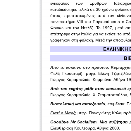
εγκέφαλος των Ερυθρών Ταξιαρχιώ
καταδικάστηκε τελικά σε 30 χρόνια φυλάκισ
όπου, προστατευμένος από τον κίνδυν
πανεπιστήμιο VIII του Παρισιού και στο Col
Φουκώ και τον Ντελέζ. Το 1997, μετά απ
επέστρεψε στην Ιταλία για να εκτίσει το υ
γράφτηκαν στη φυλακή. Μετά την αποφυλάκισ
ΕΛΛΗΝΙΚΗ Β
ΒΙ
Από το κόκκινο στο πράσινο. Κυριαρχία 
Φελίξ Γκουαταρί), μτφρ. Ελένη Τζιρτζιλά
Γιώργος Καραμπελιάς, Κομμούνα, Αθήνα 19
Από τον ερgάτη μάζα στον κοινωνικό ε
Γιώργος Καραμπελιάς, Χ. Σταματοπούλου, Ε
Βιοπολιτική και αντιεξουσία
, επιμέλεια:
Γιατί ο Μαρξ;
μτφρ. Παναγιώτης Καλαμαράς
Goodbye
Mr
Socialism
. Μια συζήτηση 
Ελευθεριακή Κουλτούρα, Αθήνα 2009.