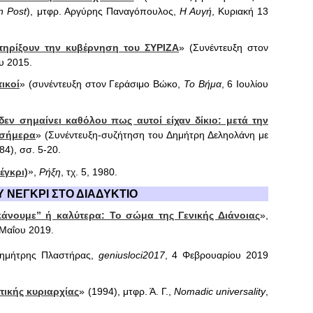
n Post
), μτφρ. Αργύρης Παναγόπουλος,
Η Αυγή
, Κυριακή 13
τηρίξουν την κυβέρνηση του ΣΥΡΙΖΑ
» (Συνέντευξη στον
ου 2015.
ικοί
» (συνέντευξη στον Γεράσιμο Βώκο,
Το Βήμα
, 6 Ιουλίου
εν σημαίνει καθόλου πως αυτοί είχαν δίκιο: μετά την
 σήμερα
» (Συνέντευξη-συζήτηση του Δημήτρη Δεληολάνη με
984), σσ. 5-20.
»
έγκρι)
,
Ρήξη
, τχ. 5, 1980.
 ΝΕΓΚΡΙ ΣΤΟ ΔΙΑΔΥΚΤΙΟ
κάνουμε” ή καλύτερα: Το σώμα της Γενικής Διάνοιας
»,
 Μαΐου 2019.
Δημήτρης Πλαστήρας,
geniusloci2017
, 4 Φεβρουαρίου 2019
τικής κυριαρχίας
» (1994), μτφρ. Ά. Γ.,
Nomadic
universality
,