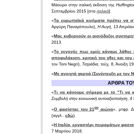
Μάουρο στην ιταλική έκδοση της
Huffingto
Σεπτεμβρίου 2015 [στα
ιταλικά
].
«
Τα ευρωπαϊκά κινήματα πρέπει να σ
Αργύρη Παναγόπουλο),
Η Αυγή
, 13 Απριλί
«
Μας κυβερνούν οι αισιόδοξοι συντηρητ
2013.
«
Το γεγονός πως εμείς κάναμε λάθος δ
αποφυλάκιση, κριτική του χθες και του
τον Toni Negri),
Τετράδια
, τεύχ. 8, Άνοιξη 1
«
Με ανοιχτά χαρτιά (Συνέντευξη με τον Ν
ΑΡΘΡΑ ΤOY
«
Τι να κάνουμε σήμερα με το “Τι να 
Συμβολή στην κοινωνική αυτοαξιοποίηση
, 4
ου
«
Ο φασίστας του 21
αιώνα
», μτφρ. 
(αγγλ.:
εδώ
).
«
Η Ιταλία, εργαστήρι πειραμάτων φασισ
7 Μαρτίου 2018.