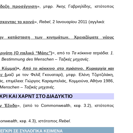
άδοξη προσέγγιση
», μτφρ. Άκης Γαβριηλίδης, ιστότοπος
σκοντας το κοινό
»,
Rebel
, 2 Ιανουαρίου 2011 (αγγλικά:
ην κατάσταση των κινημάτων. Χρειαζόματε νέους
»
ργάτη (Ο ιταλικό “Μάης”)
, από το
Τα κόκκινα τετράδια. 1.
e
Bestimmung
des
Menschen
– Ταξικές μηχανές
.
ο Κόμμα)
»,
Από το κόκκινο στο πράσινο. Κυριαρχία και
ίας
(
μαζί με τον Φελίξ Γκουαταρί), μτφρ. Ελένη Τζιρτζιλάκη,
ς, επιμέλεια: Γιώργος Καραμπελιάς, Κομμούνα, Αθήνα 1986,
Menschen
– Ταξικές μηχανές
.
ΡΙ ΚΑΙ ΧΑΡΝΤ ΣΤΟ ΔΙΑΔΥΚΤΙΟ
ην Έξοδο
», (από το
Commonwealth
, κεφ. 3.2), ιστότοπος
onwealth
, κεφ. 4.3), ιστότοπος
Rebel
.
ΓΚΡΙ ΣΕ ΣΥΛΛΟΓΙΚΑ ΚΕΙΜΕΝΑ