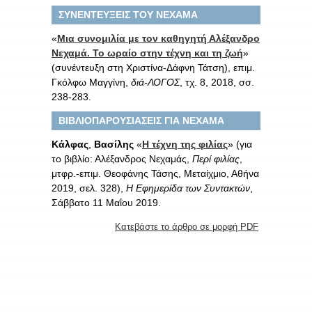
ΣΥΝΕΝΤΕΥΞΕΙΣ ΤΟΥ ΝΕΧΑΜΑ
«
Μια συνομιλία με τον καθηγητή Αλέξανδρο
Νεχαμά. Το ωραίο στην τέχνη και τη ζωή
»
(συνέντευξη στη Χριστίνα-Δάφνη Τάτση), επιμ.
Γκόλφω Μαγγίνη,
διά-ΛΟΓΟΣ
, τχ. 8, 2018, σσ.
238-283.
ΒΙΒΛΙΟΠΑΡΟΥΣΙΑΣΕΙΣ ΓΙΑ ΝΕΧΑΜΑ
Κάλφας
,
Βασίλης
«
Η τέχνη της φιλίας
» (για
το βιβλίο: Αλέξανδρος Νεχαμάς,
Περί φιλίας
,
μτφρ.-επιμ. Θεοφάνης Τάσης, Μεταίχμιο, Αθήνα
2019, σελ. 328),
Η Εφημερίδα των Συντακτών
,
Σάββατο 11 Μαΐου 2019.
Κατεβάστε το άρθρο σε μορφή PDF