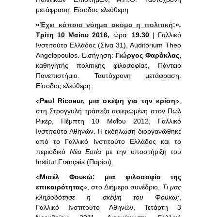
μετάφραση. Είσοδος ελεύθερη
«
Έχει κάποιο νόημα ακόμα η πολιτική;
»
,
Τρίτη
10 Μαίου 2016,
ώρα:
19.30
| Γαλλικό
Ινστιτούτο Ελλάδος (Σίνα 31), Auditorium Theo
Angelopoulos. Εισήγηση:
Γιώργος Φαράκλας
,
καθηγητής πολιτικής φιλοσοφίας, Πάντειο
Πανεπιστήμιο. Ταυτόχρονη μετάφραση.
Είσοδος ελεύθερη.
«
Paul Ricoeur, μια σκέψη για την κρίση
»,
στη Στρογγυλή τράπεζα αφιερωμένη στον Πωλ
Ρικέρ, Πέμπτη 10 Μαΐου 2012, Γαλλικό
Ινστιτούτο Αθηνών. Η εκδήλωση διοργανώθηκε
από το Γαλλικό Ινστιτούτο Ελλάδος και το
περιοδικό
Νέα Εστία
με την υποστήριξη του
Institut Français (Παρίσι).
«
Μισέλ Φουκώ: μια φιλοσοφία της
επικαιρότητας
», στο Διήμερο συνέδριο,
Τι μας
κληροδότησε η σκέψη του Φουκώ;
,
Γαλλικό Ινστιτούτο Αθηνών, Τετάρτη 3