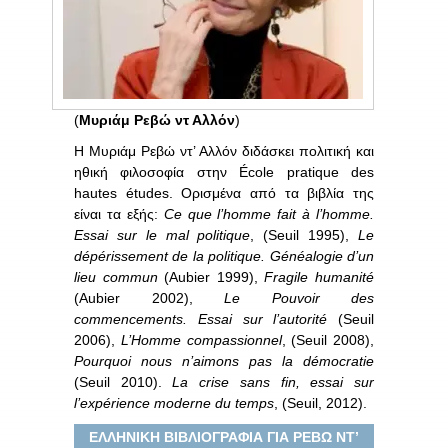
(
Μυριάμ Ρεβώ ντ Αλλόν
)
Η Μυριάμ Ρεβώ ντ’ Αλλόν διδάσκει πολιτική και
ηθική φιλοσοφία στην École pratique des
hautes études. Ορισμένα από τα βιβλία της
είναι τα εξής:
Ce
que
l
’
homme
fait
à
l
’
homme
.
Essai sur le mal politique
, (Seuil 1995),
Le
dépérissement de la politique. Généalogie d’un
lieu commun
(Aubier 1999),
Fragile humanité
(Aubier 2002),
Le Pouvoir des
commencements. Essai sur l’autorité
(Seuil
2006),
L’Homme compassionnel
, (Seuil 2008),
Pourquoi nous n’aimons pas la démocratie
(Seuil 2010).
La crise sans fin, essai sur
l’expérience moderne du temps
, (Seuil, 2012).
ΕΛΛΗΝΙΚΗ ΒΙΒΛΙΟΓΡΑΦΙΑ ΓΙΑ ΡΕΒΩ ΝΤ’