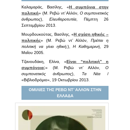
Καλαμαράς, Βασίλης, «
Η συμπόνια στην
πολιτική
» (Μ. Ρεβώ ντ’ Αλλόν,
Ο συμπονετικός
άνθρωπος
),
Ελευθεροτυπία
, Πέμπτη 26
Σεπτεμβρίου 2013.
Μουρδουκούτας, Βασίλης, «
Η σχέση ηθικής –
πολιτικής
» (Μ. Ρεβώ ντ’ Αλλόν,
Πρέπει η
πολιτική να γίνει ηθική;
),
Η Καθημερινή
, 29
Μαΐου 2005.
Τζανουδάκη, Ελίνα, «
Είναι “πολιτική” η
συμπόνοια;
» (Μ. Ρεβώ ντ’ Αλλόν,
Ο
συμπονετικός άνθρωπος
),
Τα Νέα
/
«Βιβλιοδρόμιο», 19 Οκτωβρίου 2013.
ΟΜΙΛΙΕΣ ΤΗΣ ΡΕΒΩ ΝΤ’ ΑΛΛΟΝ ΣΤΗΝ
ΕΛΛΑΔΑ