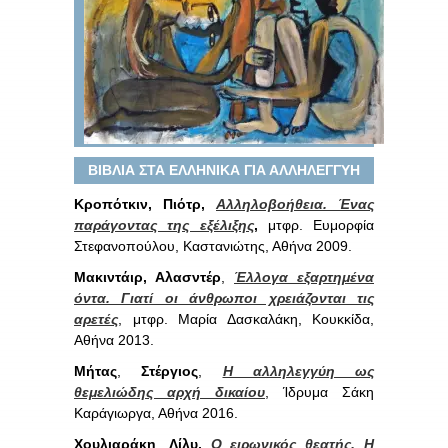
ΒΙΒΛΙΑ ΣΤΑ ΕΛΛΗΝΙΚΑ ΓΙΑ ΑΛΛΗΛΕΓΓΥΗ
Κροπότκιν, Πιότρ,
Αλληλοβοήθεια. Ένας
παράγοντας της εξέλιξης
,
μτφρ. Ευμορφία
Στεφανοπούλου, Καστανιώτης, Αθήνα 2009.
Μακιντάιρ, Αλασντέρ
,
Έλλογα εξαρτημένα
όντα. Γιατί οι άνθρωποι χρειάζονται τις
αρετές
, μτφρ. Μαρία Δασκαλάκη, Κουκκίδα,
Αθήνα 2013.
Μήτας
,
Στέργιος
,
Η αλληλεγγύη ως
θεμελιώδης αρχή δικαίου
, Ίδρυμα Σάκη
Καράγιωργα, Αθήνα 2016.
Χουλιαράκη
,
Λίλυ,
Ο ειρωνικός θεατής. Η