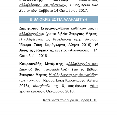
αλληλέγγυοι, εκ φύσεως
»,
Η Εφημερίδα των
Συντακτών
, Σάββατο 14 Οκτωβρίου 2017.
ΒΙΒΛΙΟΚΡΙΣΙΕΣ ΓΙΑ ΑΛΛΗΛΕΓΓΥΗ
Δημητρίου
,
Στέφανος
,«
Είναι καθήκον μας η
αλληλεγγύη;
» (για το βιβλίο:
Στέργιος
Μήτας
,
Η αλληλεγγύη ως θεμελιώδης αρχή δικαίου
,
Ίδρυμα Σάκη Καράγιωργα, Αθήνα 2016),
Η
Αυγή της Κυριακής
, ένθετο: «Αναγνώσεις», 14
Οκτωβρίου 2018.
Κουρουνδής
,
Μπάμπης
, «
Αλληλεγγύη και
Δίκαιο: βίοι παράλληλοι;
» (για το βιβλίο:
Στέργιος
Μήτας
,
Η αλληλεγγύη ως θεμελιώδης
αρχή δικαίου
, Ίδρυμα Σάκη Καράγιωργα, Αθήνα
2016),
Marginalia
, τχ. 6, «αφιέρωμα:
Δέκα
χρόνια κρίσης
», Οκτώβριος 2018.
Κατεβάστε το άρθρο σε μορφή PDF