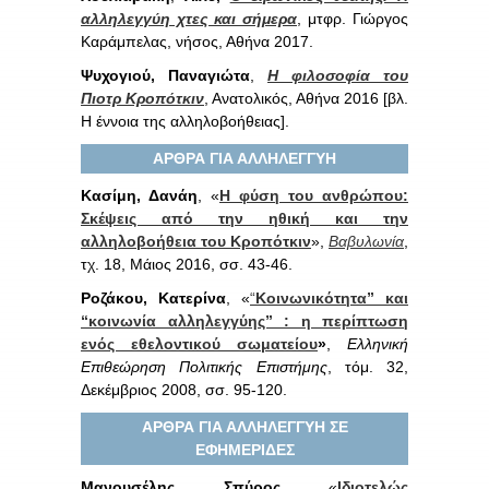
αλληλεγγύη χτες και σήμερα
, μτφρ. Γιώργος
Καράμπελας, νήσος, Αθήνα 2017.
Ψυχογιού, Παναγιώτα
,
Η φιλοσοφία του
Πιοτρ Κροπότκιν
, Ανατολικός, Αθήνα 2016 [βλ.
Η έννοια της αλληλοβοήθειας].
ΑΡΘΡΑ ΓΙΑ ΑΛΛΗΛΕΓΓΥΗ
Κασίμη, Δανάη
, «
Η φύση του ανθρώπου:
Σκέψεις από την ηθική και την
αλληλοβοήθεια του Κροπότκιν
»,
Βαβυλωνία
,
τχ. 18, Μάιος 2016, σσ. 43-46.
Ροζάκου, Κατερίνα
, «
“
Κοινωνικότητα” και
“κοινωνία αλληλεγγύης” : η περίπτωση
ενός εθελοντικού σωματείου
»
,
Ελληνική
Επιθεώρηση Πολιτικής Επιστήμης
, τόμ. 32,
Δεκέμβριος 2008, σσ. 95-120.
ΑΡΘΡΑ ΓΙΑ ΑΛΛΗΛΕΓΓΥΗ ΣΕ
ΕΦΗΜΕΡΙΔΕΣ
Μανουσέλης
,
Σπύρος,
«
Ιδιοτελώς