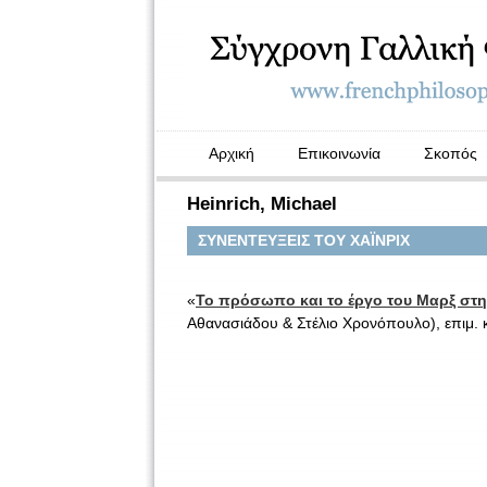
Αρχική
Επικοινωνία
Σκοπός
Heinrich, Michael
ΣΥΝΕΝΤΕΥΞΕΙΣ ΤΟΥ ΧΑΪΝΡΙΧ
«
Το πρόσωπο και το έργο του Μαρξ στην
Αθανασιάδου & Στέλιο Χρονόπουλο), επιμ. 