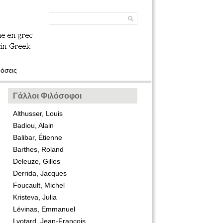
όσεις
Γάλλοι Φιλόσοφοι
Althusser, Louis
Badiou, Alain
Balibar, Étienne
Barthes, Roland
Deleuze, Gilles
Derrida, Jacques
Foucault, Michel
Kristeva, Julia
Lévinas, Emmanuel
Lyotard, Jean-François