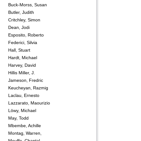
Buck-Morss, Susan
Butler, Judith
Critchley, Simon
Dean, Jodi
Esposito, Roberto
Federici, Silvia
Hall, Stuart
Hardt, Michael
Harvey, David
Hillis Miller, J.
Jameson, Fredric
Keucheyan, Razmig
Laclau, Ernesto
Lazzarato, Maourizio
Löwy, Michael
May, Todd
Mbembe, Achille
Montag, Warren,
Mouffe, Chantal