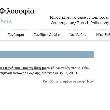
Σύνδεσμοι
Συνέδρια-Ομιλίες
Νέα Άρθρα
Νέες Εκδ
 εποχή του –και τη δική μα
ς
» (Συνέντευξη στους Οζενί
κειμένου Αντώνης Γαζάκης,
Marginalia,
τχ. 7, 2019.
Κατεβάστε το άρθρο σε μορφή PDF