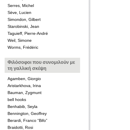
Serres, Michel
Sève, Lucien
Simondon, Gilbert
Starobinski, Jean
Taguieff, Pierre-André
Weil, Simone
Worms, Frédéric
Φιλόσοφοι που συνομιλούν με
τη γαλλική σκέψη
Agamben, Giorgio
Aristarkhova, Irina
Bauman, Zygmunt
bell hooks
Benhabib, Seyla
Bennington, Geoffrey
Berardi, Franco “Bifo”
Braidotti, Rosi