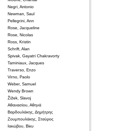
Negri, Antonio
Newman, Saul
Pellegrini, Ann
Rose, Jacqueline
Rose, Nicolas
Ross, Kristin
Schrift, Alan
Spivak, Gayatri Chakravorty
Taminiaux, Jacques
Traverso, Enzo
Virno, Paolo
Weber, Samuel
Wendy Brown
Žižek, Slavoj
Αθανασίου, Αθηνά
Βαρδουλάκης, Δημήτρης
Ζουμπουλάκης, Σταύρος
Ιακώβου, Βίκυ