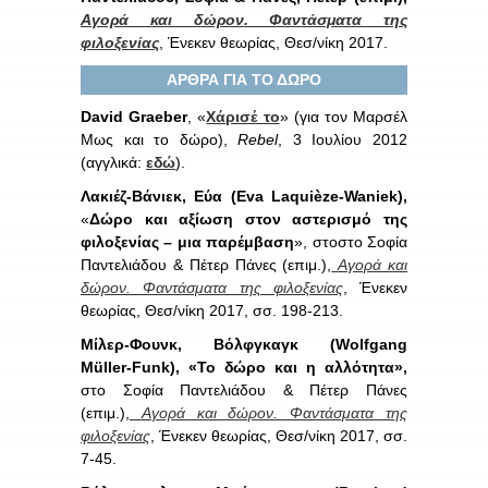
Αγορά και δώρον. Φαντάσματα της
φιλοξενίας
, Ένεκεν θεωρίας, Θεσ/νίκη 2017.
ΑΡΘΡΑ ΓΙΑ ΤΟ ΔΩΡΟ
David
Graeber
, «
Χάρισέ το
» (για τον Μαρσέλ
Μως και το δώρο),
Rebel
, 3 Ιουλίου 2012
(αγγλικά:
εδώ
).
Λακιέζ-Βάνιεκ, Εύα (
Eva
Laquiè
ze-
Waniek),
«
Δώρο και αξίωση στον αστερισμό της
φιλοξενίας – μια παρέμβαση
», στοστο Σοφία
Παντελιάδου & Πέτερ Πάνες (επιμ.),
Αγορά και
δώρον. Φαντάσματα της φιλοξενίας
, Ένεκεν
θεωρίας, Θεσ/νίκη 2017, σσ. 198-213.
Μίλερ-Φουνκ, Βόλφγκαγκ (
Wolfgang
Mü
ller-
Funk), «Το δώρο και η αλλότητα»,
στο Σοφία Παντελιάδου & Πέτερ Πάνες
(επιμ.),
Αγορά και δώρον. Φαντάσματα της
φιλοξενίας
, Ένεκεν θεωρίας, Θεσ/νίκη 2017, σσ.
7-45.