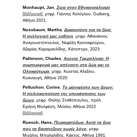
Monhaupt, Jan
,
Ζώα στον Εθνικοσιαλισμό
[
βιβλιοnet
], μτφρ. Γιάννης Κελόγλου, Gutberg,
Αθήνα 2021.
Nussbaum
,
Martha
,
Δικαιοσύνη για τα ζώα:
Η συλλογική μας ευθύνη
, μτφρ. Αθανάσιος
Αναγνωστόπουλος, Νεφέλη Κατσαφούρου,
Αζαρίας Καραμανλίδης, Κάτοπτρο, 2023.
Patterson, Charles
,
Αιώνια Τρεμπλίνκα: Η
συμπεριφορά μας απέναντι στα ζώα και το
Ολοκαύτωμα
, μτφρ. Κώστας Αλεξίου,
Κυαναυγή, Αθήνα 2020.
Pelluchon
,
Corine
,
Το μανιφέστο των ζώων:
Η πολιτικοποίηση της υπεράσπισης των
ζώων
, μτφρ. Θαλής Σταθόπουλος, πρόλ.
Ειρήνη Μολφέση, Μελάνι, Αθήνα 2022
[
βιβλιοnet
].
Ruesch, Hans,
Πειραματόζωα. Αυτά τα ζώα
που τα βασανίζουν χωρίς λόγο
, μτφρ.
Μιχάλης Μπαλαλίδης, Κάκτος, Αθήνα 1991.