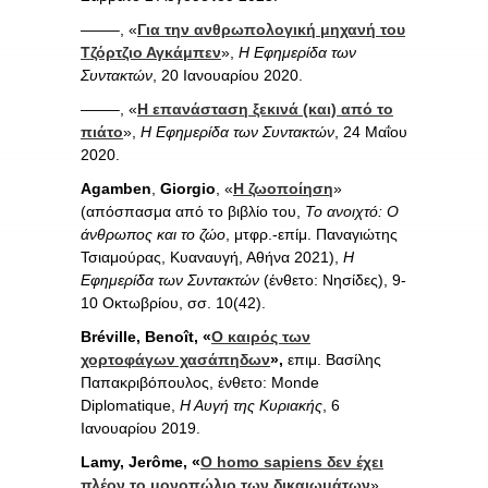
——–, «
Για την ανθρωπολογική μηχανή του
Τζόρτζιο Αγκάμπεν
»,
Η Εφημερίδα των
Συντακτών
, 20 Ιανουαρίου 2020.
——–, «
Η επανάσταση ξεκινά (και) από το
πιάτο
»,
Η Εφημερίδα των Συντακτών
, 24 Μαΐου
2020.
Agamben
,
Giorgio
, «
Η ζωοποίηση
»
(απόσπασμα από το βιβλίο του,
Το ανοιχτό: Ο
άνθρωπος και το ζώο
, μτφρ.-επίμ. Παναγιώτης
Τσιαμούρας, Κυαναυγή, Αθήνα 2021),
Η
Εφημερίδα των Συντακτών
(ένθετο: Νησίδες), 9-
10 Οκτωβρίου, σσ. 10(42).
Bréville,
Benoît, «
Ο καιρός των
χορτοφάγων χασάπηδων
»,
επιμ. Βασίλης
Παπακριβόπουλος, ένθετο: Monde
Diplomatique,
Η Αυγή της Κυριακής
, 6
Ιανουαρίου 2019.
Lamy, Jerôme, «
O homo sapiens δεν έχει
πλέον το μονοπώλιο των δικαιωμάτων
»,