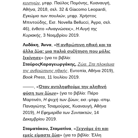
κυνηγών
, μτφρ. Παύλος Πομόνης, Κυαναυγή,
Αθήνα, 2018, σελ. 32 & Giacomo Leopardi,
Εγκώμιο των πουλιών
, μτφρ. Χρήστος
Μπιντούδης, Εισ. Novella Bellucci, Άγρα, σελ.
46), ένθετο «Αναγνώσεις»,
Η Αυγή της
Κυριακής
, 3 Νοεμβρίου 2019.
Λυδάκη
,
Άννα
, «
Η ανθρώπινη ηθική και τα
άλλα ζώα: μια παλιά συζήτηση που μόλις
ξεκίνησε
» (για το βιβλίο:
ΣταύροςΚαραγεωργάκης,
Ζώα. Στα πλοκάμια
της ανθρώπινης ηθικής
, Ευτοπία, Αθήνα 2019),
Book Press
, 11 Ιουλίου 2019.
——–, «
Όταν αντιληφθούμε την αληθινή
φύση των ζώων
» (για το βιβλίο: Πιέρο
Μαρτινέτι,
Η ψυχή των ζώων
, εισ.-μτφρ.-επιμ.
Παναγιώτης Τσιαμούρας, Κυαναυγή, Αθήνα
2019),
Η Εφημερίδα των Συντακτών
, 14
Δεκεμβρίου 2019.
Σταματάκου, Σταματίνα
, «
Ξεχνάμε ότι και
εμείς είμαστε ζώα
» (για το βιβλίο: Έλλη