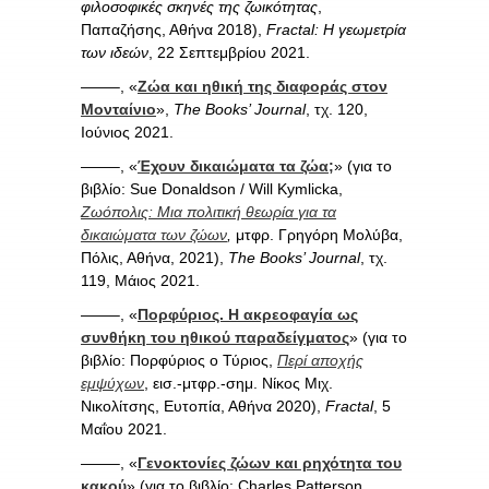
φιλοσοφικές σκηνές της ζωικότητας
,
Παπαζήσης, Αθήνα 2018),
Fractal: Η γεωμετρία
των ιδεών
, 22 Σεπτεμβρίου 2021.
——–, «
Ζώα και ηθική της διαφοράς στον
Μονταίνιο
»,
The Books’ Journal
, τχ. 120,
Ιούνιος 2021.
——–, «
Έχουν δικαιώματα τα ζώα;
» (για το
βιβλίο: Sue Donaldson / Will Kymlicka,
Ζωόπολις: Μια πολιτική θεωρία για τα
δικαιώματα των ζώων
,
μτφρ. Γρηγόρη Μολύβα,
Πόλις, Αθήνα, 2021),
The Books’ Journal
, τχ.
119, Μάιος 2021.
——–, «
Πορφύριος. Η ακρεοφαγία ως
συνθήκη του ηθικού παραδείγματος
» (για το
βιβλίο: Πορφύριος ο Τύριος,
Περί αποχής
εμψύχων
, εισ.-μτφρ.-σημ. Νίκος Μιχ.
Νικολίτσης, Ευτοπία, Αθήνα 2020),
Fractal
, 5
Μαΐου 2021.
——–, «
Γενοκτονίες ζώων και ρηχότητα του
κακού
» (για το βιβλίο: Charles Patterson,