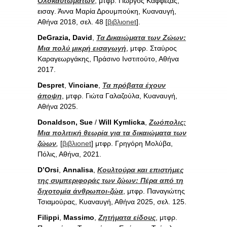
Ολοκαυτωμάτων
, μτφρ. Γιώργος Καφφέζας,
εισαγ. Άννα Μαρία Δρουμπούκη, Κυαναυγή,
Αθήνα 2018, σελ. 48 [
βιβλιοnet
].
DeGrazia, David
,
Τα Δικαιώματα των Ζώων:
Μια πολύ μικρή εισαγωγή
, μτφρ. Σταύρος
Καραγεωργάκης, Πράσινο Ινστιτούτο, Αθήνα
2017.
Despret
,
Vinciane
,
Τα πρόβατα έχουν
άποψη
, μτφρ. Γιώτα Γαλαζούλα, Κυαναυγή,
Αθήνα 2025.
Donaldson, Sue
/
Will Kymlicka
,
Ζωόπολις:
Μια πολιτική θεωρία για τα δικαιώματα των
ζώων
,
[
βιβλιοnet
] μτφρ. Γρηγόρη Μολύβα,
Πόλις, Αθήνα, 2021.
D’Orsi
,
Annalisa
,
Κουλτούρα και επιστήμες
της συμπεριφοράς των ζώων: Πέρα από τη
διχοτομία άνθρωποι-ζώα
, μτφρ. Παναγιώτης
Τσιαμούρας, Κυαναυγή, Αθήνα 2025, σελ. 125.
Filippi
,
Massimo
,
Ζητήματα είδους
, μτφρ.