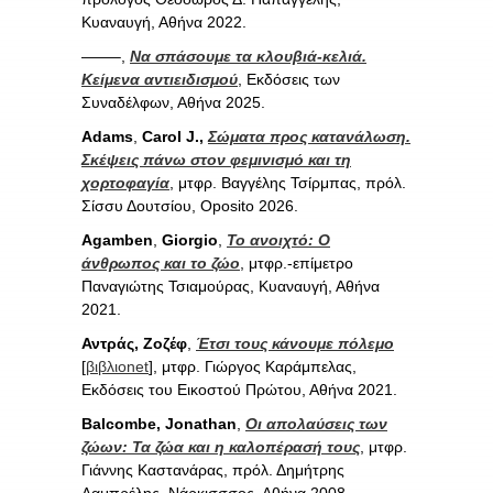
Κυαναυγή, Αθήνα 2022.
——–,
Να σπάσουμε τα κλουβιά-κελιά.
Κείμενα αντιειδισμού
, Εκδόσεις των
Συναδέλφων, Αθήνα 2025.
Adams
,
Carol J.,
Σώματα προς κατανάλωση.
Σκέψεις πάνω στον φεμινισμό και τη
χορτοφαγία
, μτφρ. Βαγγέλης Τσίρμπας, πρόλ.
Σίσσυ Δουτσίου, Oposito 2026.
Agamben
,
Giorgio
,
Το ανοιχτό: Ο
άνθρωπος και το ζώο
, μτφρ.-επίμετρο
Παναγιώτης Τσιαμούρας, Κυαναυγή, Αθήνα
2021.
Αντράς, Ζοζέφ
,
Έτσι τους κάνουμε πόλεμο
[
βιβλιοnet
], μτφρ. Γιώργος Καράμπελας,
Εκδόσεις του Εικοστού Πρώτου, Αθήνα 2021.
Balcombe, Jonathan
,
Οι απολαύσεις των
ζώων: Τα ζώα και η καλοπέρασή τους
, μτφρ.
Γιάννης Καστανάρας, πρόλ. Δημήτρης
Λαμπρέλης, Νάρκισσσος, Αθήνα 2008.