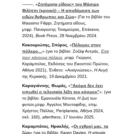
——–, «
Ζητήματα είδους» του Μάσιμο
Φιλίππι (κριτική) – Η αποδόμηση των
ειδών Άνθρωπος και Ζώο
» (Για το βιβλίο του
Massimo Filippi, Ζητήματα είδους,
μτφρ. Παναγιώτης Τσιαμούρας, Επέκεινα,
2024),
Book Press
, 28 Νοεμβρίου 2024.
Κακουριώτης, Σπύρος
, «
Πόλεμος στον
πόλεμο…
» (για το βιβλίο: Ζοζέφ Αντράς,
Έτσι
τους κάνουμε πόλεμο
, μτφρ. Γιώργος
Καράμπελας, Εκδόσεις του Εικοστού Πρώτου,
Αθήνα 2021), Ένθετο: «Αναγνώσεις»,
Η Αυγή
της Κυριακής
, 19 Δεκεμβρίου 2021.
Καραγιάννης
,
Θωμάς,
«
“Ακόμα δεν έχει
ειπωθεί η τελευταία λέξη του κόσμου”
», (για
το βιβλίο: Εμανουέλε Κότσια,
Η ζωή των
φυτών
,μτφρ. Άγγελος Μουταφίδης, επιμ.
Χρήστος Πάλλας, Periplaneta, Αθήνα 2024,
σελ. 160),
alterthess
, 17 Ιουνίου 2025.
Καραμπάτος
,
Ηρακλής
, «
Οι εχθροί μας, τα
ζώα
» (για το βιβλίο: Karen Davies,
H ιστορία