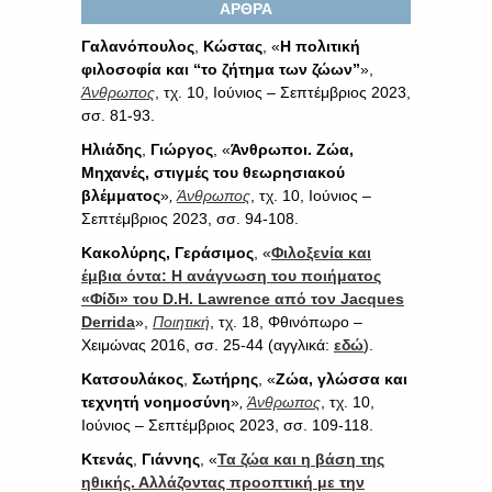
ΑΡΘΡΑ
Γαλανόπουλος
,
Κώστας
, «
Η πολιτική
φιλοσοφία και “το ζήτημα των ζώων”
»,
Άνθρωπος
, τχ. 10, Ιούνιος – Σεπτέμβριος 2023,
σσ. 81-93.
Ηλιάδης
,
Γιώργος
, «
Άνθρωποι. Ζώα,
Μηχανές, στιγμές του θεωρησιακού
βλέμματος
»
,
Άνθρωπος
, τχ. 10, Ιούνιος –
Σεπτέμβριος 2023, σσ. 94-108.
Κακολύρης, Γεράσιμος
, «
Φιλοξενία και
έμβια όντα: Η ανάγνωση του ποιήματος
«Φίδι» του D.H. Lawrence από τον Jacques
Derrida
»,
Ποιητική
, τχ. 18, Φθινόπωρο –
Χειμώνας 2016, σσ. 25-44 (αγγλικά:
εδώ
).
Κατσουλάκος
,
Σωτήρης
, «
Ζώα, γλώσσα και
τεχνη­τή νοημοσύνη
»
,
Άνθρωπος
, τχ. 10,
Ιούνιος – Σεπτέμβριος 2023, σσ. 109-118.
Κτενάς
,
Γιάννης
, «
Τα ζώα και η βάση της
ηθικής. Αλλάζοντας προοπτική με την