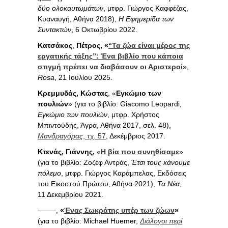
δύο ολοκαυτωμάτων
, μτφρ. Γιώργος Καφφέζας,
Κυαναυγή, Αθήνα 2018),
Η Εφημερίδα των
Συντακτών
, 6 Οκτωβρίου 2022.
Κατσάκος
,
Πέτρος, «
“Τα ζώα είναι μέρος της
εργατικής τάξης”: Ένα βιβλίο που κάποια
στιγμή πρέπει να διαβάσουν οι Αριστεροί
»,
Rosa
, 21 Ιουλίου 2025.
Κρεμμυδάς, Κώστας
, «
Εγκώμιο των
πουλιών
» (για το βιβλίο: Giacomo Leopardi,
Εγκώμιο των πουλιών
, μτφρ. Χρήστος
Μπιντούδης, Άγρα, Αθήνα 2017, σελ. 48),
Μανδραγόρας
, τχ. 57
, Δεκέμβριος 2017.
Κτενάς, Γιάννης,
«
Η βία που συνηθίσαμε
»
(για το βιβλίο: Ζοζέφ Αντράς,
Έτσι τους κάνουμε
πόλεμο
, μτφρ. Γιώργος Καράμπελας, Εκδόσεις
του Εικοστού Πρώτου, Αθήνα 2021),
Τα Νέα
,
11 Δεκεμβρίου 2021.
——–,
«
Ένας Σωκράτης υπέρ των ζώων
»
(για το βιβλίο: Michael Huemer,
Διάλογοι περί