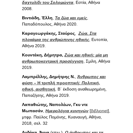
δαχτυλίδι του Σολομώντα
, Εστία, Αθήνα
2008.
Βιντιάδη, Έλλη
,
Τα ζώα και εμείς
,
Παπαδόπουλος, Αθήνα 2020.
Καραγεωργάκης, Σταύρος
,
Ζώα. Στα
πλοκάμια της ανθρώπινης ηθικής
, Ευτοπία,
Αθήνα 2019.
Κουντάκη, Δήμητρα,
Ζώα και ηθική: μία μη
ανθρωποκεντρική προσέγγιση
, Σμίλη, Αθήνα
2019.
Λαμπρέλλης, Δημήτρης Ν.
,
Άνθρωπος και
φύση
– Η τριπλή προοπτική:
Πολιτική,
ηθική, αισθητική
,
B΄ έκδοση αναθεωρημένη,
Παπαζήσης, Αθήνα 2019.
Λαπαθιώτης, Ναπολέων, Γκυ ντε
Μωπασάν
,
Ημερολόγια κυνηγών
[
βιβλιοnet
],
μτφρ. Παύλος Πομόνης, Κυαναυγή, Αθήνα,
2018, σελ. 32
Λυδάκη, Άννα
(επιμ.),
Ο άνθρωπος και τα