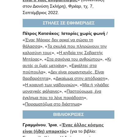
στον Διονύση Σκλήρη),
Φρέαρ
, τχ. 7,
Σεπτέμβριος 2022.
ΣΤΗΛΕΣ ΣΕ ΕΦΗΜΕΡΙΔΕΣ
Πέτρος Κατσάκος
:
Ιστορίες χωρίς φωνή
/
«
Ένας Μάριος δεν αρκεί να σώσει τη
θάλασσα
», «
Τα σκυλιά που πληρώνουν την
καλοσύνη τους
», «
Η κηδεία της Σεβαστής
Μητέρας
», «
Στα σαγόνια του ανθρώπου
», «
Κι
αυτές οι ζωές μετράνε
», «
Εφιάλτες στα
πούπουλα
», «
Δεν είναι ρομαντισμός. Είναι
βαρβαρότητα
», «
Δικαίωμα στην απόδραση
»,
«
Η κραυγή των γαϊδουριών
», «
Μία ή χιλιάδες
μοναχικές φάλαινες
», «
Παστούρωμα, ένα
έγκλημα που το λένε παράδοση
»,
«
Πειραματόζωα στο διάστημα
»
ΒΙΒΛΙΟΚΡΙΣΙΕΣ
Γραμμένου
,
Ίρια
, «
Ένας άλλος κόσμος
είναι (ήδη) υπαρκτός
» (για το βιβλίο: