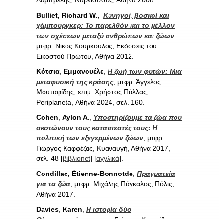
Bulliet, Richard W.,
Κυνηγοί, βοσκοί και
χάμπουργκερ: Το παρελθόν και το μέλλον
των σχέσεων μεταξύ ανθρώπων και ζώων
,
μτφρ. Νίκος Κούρκουλος, Εκδόσεις του
Εικοστού Πρώτου, Αθήνα 2012.
Κότσια
,
Εμμανουέλε
,
Η ζωή των φυτών: Μια
μεταφυσική της κράσης
, μτφρ. Άγγελος
Μουταφίδης, επιμ. Χρήστος Πάλλας,
Periplaneta, Αθήνα 2024, σελ. 160.
Cohen
,
Aylon A.
,
Υποστηρίζουμε τα ζώα που
σκοτώνουν τους καταπιεστές τους: Η
πολιτική των εξεγερμένων ζώων
, μτφρ.
Γιώργος Καφφέζας, Κυαναυγή, Αθήνα 2017,
σελ. 48 [
βιβλιοnet
] [
αγγλικά
].
Condillac, Étienne-Bonnotde
,
Πραγματεία
για τα ζώα
, μτφρ. Μιχάλης Πάγκαλος, Πόλις,
Αθήνα 2017.
Davies
,
Karen
,
Η ιστορία δύο