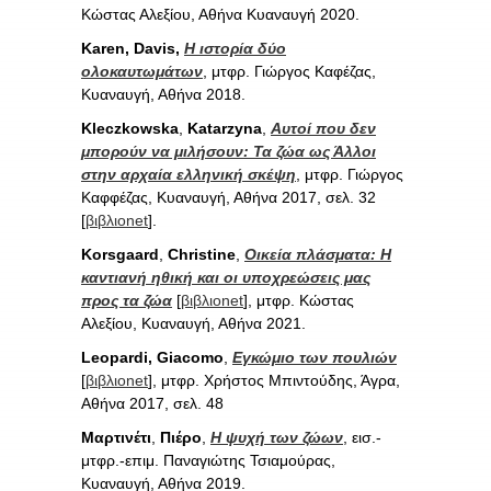
Κώστας Αλεξίου, Αθήνα Κυαναυγή 2020.
Karen, Davis,
Η ιστορία δύο
ολοκαυτωμάτων
, μτφρ. Γιώργος Καφέζας,
Κυαναυγή, Αθήνα 2018.
Kleczkowska
,
Katarzyna
,
Αυτοί που δεν
μπορούν να μιλήσουν: Τα ζώα ως Άλλοι
στην αρχαία ελληνική σκέψη
, μτφρ. Γιώργος
Καφφέζας, Κυαναυγή, Αθήνα 2017, σελ. 32
[
βιβλιοnet
].
Korsgaard
,
Christine
,
Οικεία πλάσματα: Η
καντιανή ηθική και οι υποχρεώσεις μας
προς τα ζώα
[
βιβλιοnet
], μτφρ. Κώστας
Αλεξίου, Κυαναυγή, Αθήνα 2021.
Leopardi, Giacomo
,
Εγκώμιο των πουλιών
[
βιβλιοnet
], μτφρ. Χρήστος Μπιντούδης, Άγρα,
Αθήνα 2017, σελ. 48
Μαρτινέτι
,
Πιέρο
,
Η ψυχή των ζώων
, εισ.-
μτφρ.-επιμ. Παναγιώτης Τσιαμούρας,
Κυαναυγή, Αθήνα 2019.