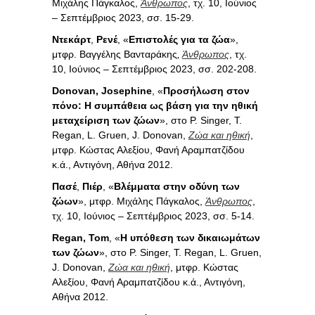
Μιχάλης Πάγκαλος,
Άνθρωπος
, τχ. 10, Ιούνιος
– Σεπτέμβριος 2023, σσ. 15-29.
Ντεκάρτ
,
Ρενέ
, «
Επιστολές για τα ζώα
»,
μτφρ. Βαγγέλης Βανταράκης
,
Άνθρωπος
, τχ.
10, Ιούνιος – Σεπτέμβριος 2023, σσ. 202-208.
Donovan, Josephine
, «
Προσήλωση στον
πόνο: Η συμπάθεια ως βάση για την ηθική
μεταχείριση των ζώων
», στο P. Singer, T.
Regan, L. Gruen, J. Donovan,
Ζώα και ηθική
,
μτφρ. Κώστας Αλεξίου, Φανή Αραμπατζίδου
κ.ά., Αντιγόνη, Αθήνα 2012.
Πασέ
,
Πιέρ
, «
Βλέμματα στην οδύνη των
ζώων
», μτφρ. Μιχάλης Πάγκαλος,
Άνθρωπος
,
τχ. 10, Ιούνιος – Σεπτέμβριος 2023, σσ. 5-14.
Regan, Tom
, «
Η υπόθεση των δικαιωμάτων
των ζώων
», στο P. Singer, T. Regan, L. Gruen,
J. Donovan,
Ζώα και ηθική
, μτφρ. Κώστας
Αλεξίου, Φανή Αραμπατζίδου κ.ά., Αντιγόνη,
Αθήνα 2012.