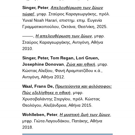
Singer, Peter
,
Απελευθέρωση των ζώων
τώρα!
, μτφρ. Σταύρος Καραγεωργάκης, πρόλ.
Yuval Noah Harari, επιστημ. επιμ. Ευγενία
Γραμματικοπούλου, Οκτάνα, Θεσ/νίκη, 2025.
——–,
Η απελευθέρωση των ζώων
, μτφρ.
Σταύρος Καραγεωργάκης, Αντιγόνη, Αθήνα
2010.
Singer, Peter, Tom Regan, Lori Gruen,
Josephine Donovan
,
Ζώα και ηθική
, μτφρ.
Κώστας Αλεξίου, Φανή Αραμπατζίδου κ.ά.,
Αντιγόνη, Αθήνα 2012.
Waal, Frans De,
Πρωτεύοντα και φιλόσοφοι:
Πώς εξελίχθηκε η ηθική
, μτφρ.
Χρυσοβαλάντης Στεργίου, πρόλ. Κώστας
Θεολόγου, Αλεξάνδρεια, Αθήνα 2015.
Wohlleben, Peter
,
Η μυστική ζωή των ζώων
,
μτφρ. Γιώτα Λαγουδάκου, Πατάκης, Αθήνα
2018.