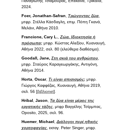
Παναγιώτης Τσιαμούρας, Επέκεινα, Τρίκαλα,
2024.
Foer, Jonathan-Safran
,
Τρώγοντας ζώα
,
μτφρ. Στέλλα Κάσδαγλη, επιμ. Πόπη Γκανά,
Μελάνι, Αθήνα 2010.
Francione, Cary L.
,
Ζώα. Ιδιοκτησία ή
πρόσωπα;
μτφρ. Κώστας Αλεξίου, Κυαναυγή,
Αθήνα 2022, σελ. 80 (ελεύθερα διαθέσιμο).
Goodall, Jane,
Στη σκιά του ανθρώπου
,
μτφρ. Σταύρος Καραγεωργάκης, Αντιγόνη,
Αθήνα 2014.
Horta
,
Oscar
,
Τι είναι σπισισμός;
μτφρ.
Γιώργος Καφφέζας, Κυαναυγή, Αθήνα 2019,
σελ. 56 [
βιβλιοnet
].
Hribal
,
Jason
,
Τα ζώα είναι μέρος της
εργατικής τάξης
, μτφρ Βαγγέλης Τσίρμπας,
Οposito, 2025, σελ. 96.
Huemer
,
Michael
,
Διάλογοι περί ηθικής
χορτοφαγίας
, εισαγ. Peter Singer, μτφρ.