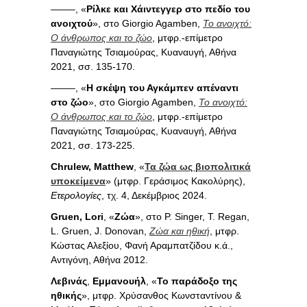
——–, «
Ρίλκε και Χάιντεγγερ στο πεδίο του
ανοιχτού
», στο Giorgio Agamben,
Το ανοιχτό:
Ο άνθρωπος και το ζώο
, μτφρ.-επίμετρο
Παναγιώτης Τσιαμούρας, Κυαναυγή, Αθήνα
2021, σσ. 135-170.
——–, «
Η σκέψη του Αγκάμπεν απέναντι
στο ζώο
», στο Giorgio Agamben,
Το ανοιχτό:
Ο άνθρωπος και το ζώο
, μτφρ.-επίμετρο
Παναγιώτης Τσιαμούρας, Κυαναυγή, Αθήνα
2021, σσ. 173-225.
Chrulew,
Matthew
, «
Τα ζώα ως βιοπολιτικά
υποκείμενα
» (μτφρ. Γεράσιμος Κακολύρης),
Ετερολογίες
, τχ. 4, Δεκέμβριος 2024.
Gruen, Lori
, «
Ζώα
», στο P. Singer, T. Regan,
L. Gruen, J. Donovan,
Ζώα και ηθική
, μτφρ.
Κώστας Αλεξίου, Φανή Αραμπατζίδου κ.ά.,
Αντιγόνη, Αθήνα 2012.
Λεβινάς
,
Εμμανουήλ
, «
Το παράδοξο της
ηθικής
», μτφρ. Χρύσανθος Κωνσταντίνου &