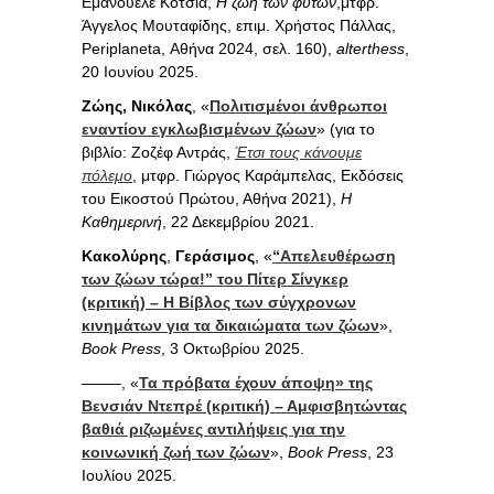
Εμανουέλε Κότσια,
Η ζωή των φυτών
,μτφρ.
Άγγελος Μουταφίδης, επιμ. Χρήστος Πάλλας,
Periplaneta, Αθήνα 2024, σελ. 160),
alterthess
,
20 Ιουνίου 2025.
Ζώης, Νικόλας
, «
Πολιτισμένοι άνθρωποι
εναντίον εγκλωβισμένων ζώων
» (για το
βιβλίο: Ζοζέφ Αντράς,
Έτσι τους κάνουμε
πόλεμο
, μτφρ. Γιώργος Καράμπελας, Εκδόσεις
του Εικοστού Πρώτου, Αθήνα 2021),
Η
Καθημερινή
, 22 Δεκεμβρίου 2021.
Κακολύρης
,
Γεράσιμος
,
«
“Απελευθέρωση
των ζώων τώρα!” του Πίτερ Σίνγκερ
(κριτική) – Η Βίβλος των σύγχρονων
κινημάτων για τα δικαιώματα των ζώων
»,
Book Press
, 3 Οκτωβρίου 2025.
——–, «
Τα πρόβατα έχουν άποψη» της
Βενσιάν Ντεπρέ (κριτική) – Αμφισβητώντας
βαθιά ριζωμένες αντιλήψεις για την
κοινωνική ζωή των ζώων
»,
Book Press
, 23
Ιουλίου 2025.