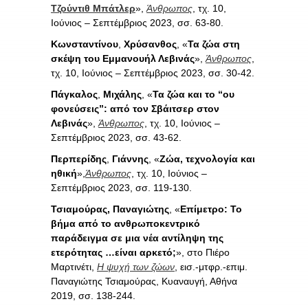
Τζούντιθ Μπάτλερ
»,
Άνθρωπος
, τχ. 10,
Ιούνιος – Σεπτέμβριος 2023, σσ. 63-80.
Κωνσταντίνου
,
Χρύσανθος
, «
Τα ζώα στη
σκέψη του Εμμανουήλ Λεβινάς
»,
Άνθρωπος
,
τχ. 10, Ιούνιος – Σεπτέμβριος 2023, σσ. 30-42.
Πάγκαλος
,
Μιχάλης
, «
Τα ζώα και το “ου
φονεύσεις”: από τον Σβάιτσερ στον
Λεβινάς
»,
Άνθρωπος
, τχ. 10, Ιούνιος –
Σεπτέμβριος 2023, σσ. 43-62.
Περπερίδης
,
Γιάννης
, «
Ζώα, τεχνολογία και
ηθική
»,
Άνθρωπος
, τχ. 10, Ιούνιος –
Σεπτέμβριος 2023, σσ. 119-130.
Τσιαμούρας, Παναγιώτης
, «
Επίμετρο:
Το
βήμα από το ανθρωποκεντρικό
παράδειγμα σε μια νέα αντίληψη της
ετερότητας …είναι αρκετό;
», στο Πιέρο
Μαρτινέτι,
Η ψυχή των ζώων
, εισ.-μτφρ.-επιμ.
Παναγιώτης Τσιαμούρας, Κυαναυγή, Αθήνα
2019, σσ. 138-244.