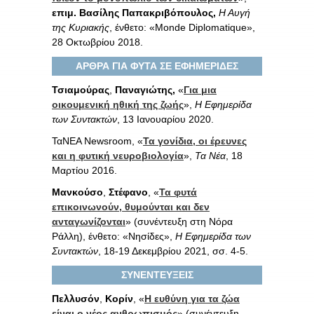
επιμ. Βασίλης Παπακριβόπουλος,
Η Αυγή
της Κυριακής
, ένθετο: «Monde Diplomatique»,
28 Οκτωβρίου 2018.
ΑΡΘΡΑ ΓΙΑ ΦΥΤΑ ΣΕ ΕΦΗΜΕΡΙΔΕΣ
Τσιαμούρας
,
Παναγιώτης,
«
Για μια
οικουμενική ηθική της ζωής
»,
Η Εφημερίδα
των Συντακτών
, 13 Ιανουαρίου 2020.
ΤαΝΕΑ Newsroom, «
Τα γονίδια, οι έρευνες
και η φυτική νευροβιολογία
»,
Τα Νέα
, 18
Μαρτίου 2016.
Μανκούσο
,
Στέφανο
, «
Τα φυτά
επικοινωνούν, θυμούνται και δεν
ανταγωνίζονται
» (συνέντευξη στη Νόρα
Ράλλη), ένθετο: «Νησίδες»,
Η Εφημερίδα των
Συντακτών
, 18-19 Δεκεμβρίου 2021, σσ. 4-5.
ΣΥΝΕΝΤΕΥΞΕΙΣ
Πελλυσόν
,
Κορίν
, «
Η ευθύνη για τα ζώα
είναι ο νέος ανθρωπισμός
» (συνέντευξη