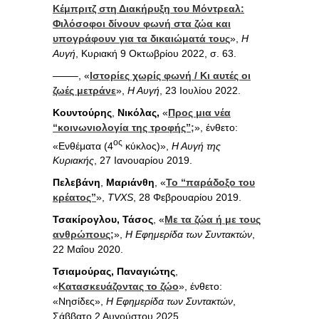
Κέμπριτζ στη Διακήρυξη του Μόντρεαλ:
Φιλόσοφοι δίνουν φωνή στα ζώα και
υπογράφουν για τα δικαιώματά τους
»,
Η
Αυγή
, Κυριακή 9 Οκτωβρίου 2022, σ. 63.
——–, «
Ιστορίες χωρίς φωνή / Κι αυτές οι
ζωές μετράνε
»,
Η Αυγή
, 23 Ιουλίου 2022.
Κουντούρης
,
Νικόλας,
«
Προς μια νέα
“κοινωνιολογία της τροφής”;
», ένθετο:
ος
«Ενθέματα (4
κύκλος)»,
Η Αυγή της
Κυριακής
, 27 Ιανουαρίου 2019.
Πελεβάνη
,
Μαριάνθη
, «
Το “παράδοξο του
κρέατος”
»,
TVXS
, 28 Φεβρουαρίου 2019.
Τσακίρογλου, Τάσος
, «
Με τα ζώα ή με τους
ανθρώπους;
»,
Η Εφημερίδα των Συντακτών
,
22 Μαΐου 2020.
Τσιαμούρας, Παναγιώτης
,
«
Κατασκευάζοντας το ζώο
», ένθετο:
«Νησίδες»,
Η Εφημερίδα των Συντακτών
,
Σάββατο 2 Αυγούστου 2025.