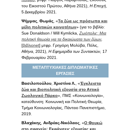
του Εικοστού Πρώτου, Αθήνα 2021),
Η Εποχή
,
5 Δεκεμβρίου 2021.
Ψήμμας
,
Θωμάς
, «
Τα ζώα ως πρόσωπα και
μέλη πολιτικών κοινοτήτων
» (για το βιβλίο:
Sue Donaldson / Will Kymlicka,
Ζωόπολις: Μια
πολιτική θεωρία για τα δικαιώματα των ζώων
,
[
βιβλιοnet
] μτφρ. Γρηγόρη Μολύβα, Πόλις,
Αθήνα, 2021),
Η Εφημερίδα των Συντακτών,
17
Φεβρουαρίου 2021.
ΜΕΤΑΠΤΥΧΙΑΚΕΣ ΔΙΠΛΩΜΑΤΙΚΕΣ
ΕΡΓΑΣΙΕΣ
Βασιλοπούλου
,
Χριστίνα Λ.
, «
Έγκλειστα
ζώα και βιοπολιτική εξουσία στο Αττικό
Ζωολογικό Πάρκο
», ΠΜΣ «Κοινωνιολογία»,
κατεύθυνση: Κοινωνική και Πολιτική Θεωρία,
Τμήμα Κοινωνιολογίας, Πάντειο Πανεπιστήμιο,
2019.
Βλαχάκης
,
Ανδρέας-Νικόλαος
, «
Ο Φουκώ
στο σφαγείο: Εκφάνσεις εξουσίας και