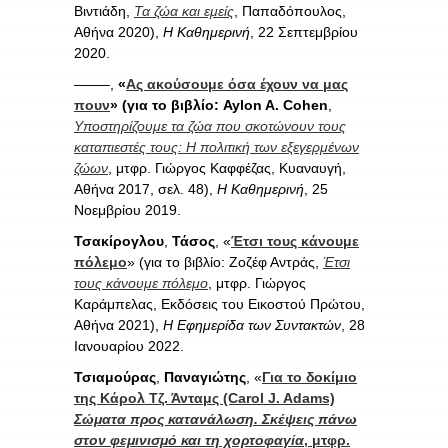
Βιντιάδη,
Τα ζώα και εμείς
, Παπαδόπουλος,
Αθήνα 2020),
Η Καθημερινή
, 22 Σεπτεμβρίου
2020.
——–,
«
Ας ακούσουμε όσα έχουν να μας
πουν
» (για το βιβλίο: Aylon A. Cohen
,
Υποστηρίζουμε τα ζώα που σκοτώνουν τους
καταπιεστές τους: Η πολιτική των εξεγερμένων
ζώων
, μτφρ. Γιώργος Καφφέζας, Κυαναυγή,
Αθήνα 2017, σελ. 48),
Η Καθημερινή
, 25
Νοεμβρίου 2019.
Τσακίρογλου
,
Τάσος
, «
Έτσι τους κάνουμε
πόλεμο
» (για το βιβλίο: Ζοζέφ Αντράς,
Έτσι
τους κάνουμε πόλεμο
, μτφρ. Γιώργος
Καράμπελας, Εκδόσεις του Εικοστού Πρώτου,
Αθήνα 2021),
Η Εφημερίδα των Συντακτών
, 28
Ιανουαρίου 2022.
Τσιαμούρας
,
Παναγιώτης
, «
Για το δοκίμιο
της Κάρολ Τζ. Άνταμς (Carol J. Adams)
Σώματα προς κατανάλωση. Σκέψεις πάνω
στον φεμινισμό και τη χορτοφαγία
, μτφρ.