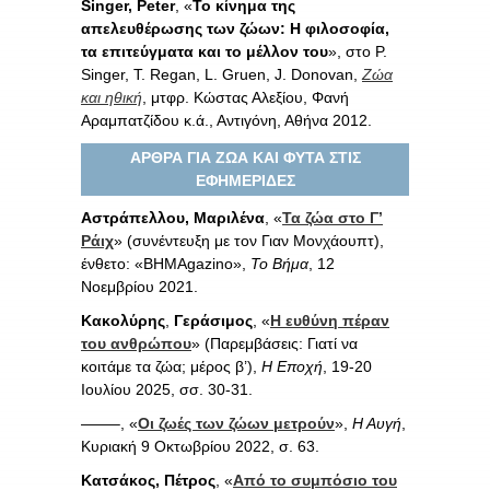
Singer, Peter
, «
Το κίνημα της
απελευθέρωσης των ζώων: Η φιλοσοφία,
τα επιτεύγματα και το μέλλον του
», στο P.
Singer, T. Regan, L. Gruen, J. Donovan,
Ζώα
και ηθική
, μτφρ. Κώστας Αλεξίου, Φανή
Αραμπατζίδου κ.ά., Αντιγόνη, Αθήνα 2012.
ΑΡΘΡΑ ΓΙΑ ΖΩΑ ΚΑΙ ΦΥΤΑ ΣΤΙΣ
ΕΦΗΜΕΡΙΔΕΣ
Αστράπελλου, Μαριλένα
, «
Τα ζώα στο Γ’
Ράιχ
» (συνέντευξη με τον Γιαν Μονχάουπτ),
ένθετο: «ΒΗΜΑgazino»,
Το Βήμα
, 12
Νοεμβρίου 2021.
Κακολύρης
,
Γεράσιμος
, «
Η ευθύνη πέραν
του ανθρώπου
» (Παρεμβάσεις: Γιατί να
κοιτάμε τα ζώα; μέρος β’),
Η Εποχή
, 19-20
Ιουλίου 2025, σσ. 30-31.
——–, «
Οι ζωές των ζώων μετρούν
»,
Η Αυγή
,
Κυριακή 9 Οκτωβρίου 2022, σ. 63.
Κατσάκος, Πέτρος
, «
Από το συμπόσιο του