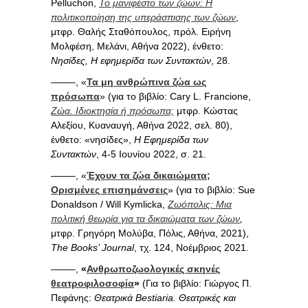
Pelluchon,
Το μανιφέστο των ζώων: Η
πολιτικοποίηση της υπεράσπισης των ζώων
,
μτφρ. Θαλής Σταθόπουλος, πρόλ. Ειρήνη
Μολφέση, Μελάνι, Αθήνα 2022), ένθετο:
Νησίδες, Η εφημερίδα των Συντακτών
, 28.
——–, «
Τα μη ανθρώπινα ζώα ως
πρόσωπα
» (για το βιβλίο: Cary L. Francione,
Ζώα. Ιδιοκτησία ή πρόσωπα;
μτφρ. Κώστας
Αλεξίου, Κυαναυγή, Αθήνα 2022, σελ. 80),
ένθετο: «νησίδες»,
Η Εφημερίδα των
Συντακτών
, 4-5 Ιουνίου 2022, σ. 21.
——–, «
Έχουν τα ζώα δικαιώματα;
Ορισμένες επισημάνσεις
» (για το βιβλίο: Sue
Donaldson / Will Kymlicka,
Ζωόπολις: Μια
πολιτική θεωρία για τα δικαιώματα των ζώων
,
μτφρ. Γρηγόρη Μολύβα, Πόλις, Αθήνα, 2021),
The Books’ Journal
, τχ. 124, Νοέμβριος 2021.
——–,
«
Ανθρωποζωολογικές σκηνές
θεατροφιλοσοφία
»
(Για το βιβλίο: Γιώργος Π.
Πεφάνης:
Θεατρικά Bestiaria. Θεατρικές και