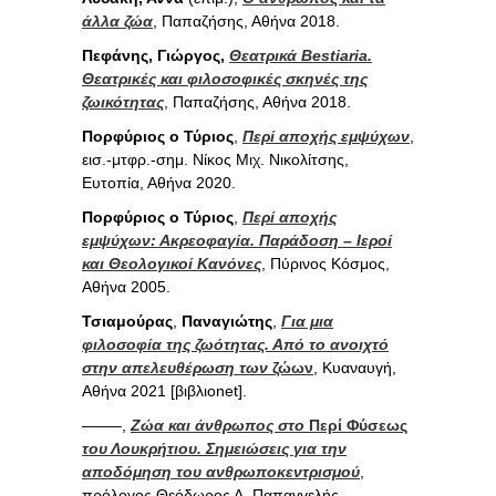
άλλα ζώα
, Παπαζήσης, Αθήνα 2018.
Πεφάνης, Γιώργος,
Θεατρικά Bestiaria.
Θεατρικές και φιλοσοφικές σκηνές της
ζωικότητας
, Παπαζήσης, Αθήνα 2018.
Πορφύριος ο Τύριος
,
Περί αποχής εμψύχων
,
εισ.-μτφρ.-σημ. Νίκος Μιχ. Νικολίτσης,
Ευτοπία, Αθήνα 2020.
Πορφύριος ο Τύριος
,
Περί αποχής
εμψύχων: Ακρεοφαγία. Παράδοση – Ιεροί
και Θεολογικοί Κανόνες
, Πύρινος Κόσμος,
Αθήνα 2005.
Τσιαμούρας
,
Παναγιώτης
,
Για μια
φιλοσοφία της ζωότητας. Από το ανοιχτό
στην απελευθέρωση των
ζώων
, Κυαναυγή,
Αθήνα 2021 [βιβλιοnet].
——–,
Ζώα και άνθρωπος στο
Περί Φύσεως
του Λουκρήτιου. Σημειώσεις για την
αποδόμηση του ανθρωποκεντρισμού
,
πρόλογος Θεόδωρος Δ. Παπαγγελής,