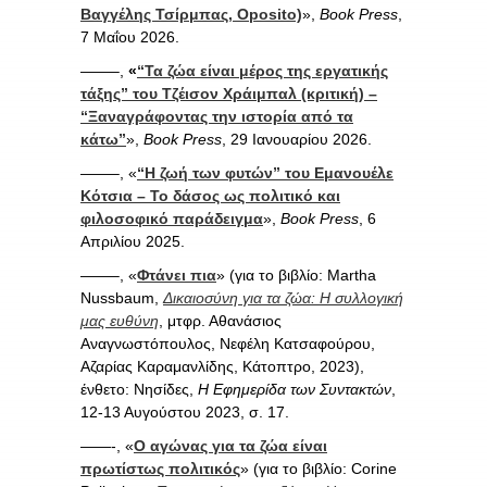
Βαγγέλης Τσίρμπας, Oposito)
»,
Book Press
,
7 Μαΐου 2026.
——–,
«
“Τα ζώα είναι μέρος της εργατικής
τάξης” του Τζέισον Χράιμπαλ (κριτική) –
“Ξαναγράφοντας την ιστορία από τα
κάτω”
»,
Book Press
, 29 Ιανουαρίου 2026.
——–, «
“Η ζωή των φυτών” του Εμανουέλε
Κότσια – Το δάσος ως πολιτικό και
φιλοσοφικό παράδειγμα
»,
Book Press
, 6
Απριλίου 2025.
——–, «
Φτάνει πια
» (για το βιβλίο: Martha
Nussbaum,
Δικαιοσύνη για τα ζώα: Η συλλογική
μας ευθύνη
, μτφρ. Αθανάσιος
Αναγνωστόπουλος, Νεφέλη Κατσαφούρου,
Αζαρίας Καραμανλίδης, Κάτοπτρο, 2023),
ένθετο: Νησίδες,
Η Εφημερίδα των Συντακτών
,
12-13 Αυγούστου 2023, σ. 17.
——-, «
Ο αγώνας για τα ζώα είναι
πρωτίστως πολιτικός
» (για το βιβλίο: Corine