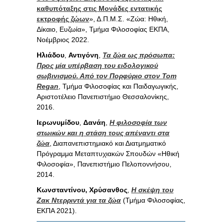
καθυπόταξης στις Μονάδες εντατικής
εκτροφής ζώων
», Δ.Π.Μ.Σ. «Ζώα: Ηθική,
Δίκαιο, Ευζωία», Τμήμα Φιλοσοφίας ΕΚΠΑ,
Νοέμβριος 2022.
Ηλιάδου
,
Αντιγόνη
,
Τα ζώα ως πρόσωπα:
Προς μία υπέρβαση του ειδολογικού
σωβινισμού. Από τον Πορφύριο στον Tom
Regan
, Τμήμα Φιλοσοφίας και Παιδαγωγικής,
Αριστοτέλειο Πανεπιστήμιο Θεσσαλονίκης,
2016.
Ιερωνυμίδου
,
Δανάη
,
Η φιλοσοφία των
στωικών και η στάση τους απέναντι στα
ζώα
, Διαπανεπιστημιακό και Διατμηματικό
Πρόγραμμα Μεταπτυχιακών Σπουδών «Ηθική
Φιλοσοφία», Πανεπιστήμιο Πελοποννήσου,
2014.
Κωνσταντίνου, Χρύσανθος
,
Η σκέψη του
Ζακ Ντερριντά για τα ζώα
(Τμήμα Φιλοσοφίας,
ΕΚΠΑ 2021).