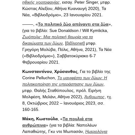
ηθικής χορτοφαγίας
, εισαγ. Peter Singer, μτφρ.
Κώστας Αλεξίου, Αθήνα Κυαναυγή 2020), Τα
Νέα, «Βιβλιοδρόμιο», 23 Ιανουαρίου 2021.
——–, «
Το πολιτικό ζώο απέναντι στα ζώα
»,
(για το βιβλίο: Sue Donaldson / Will Kymlicka,
Ζωόπολις: Μια πολιτική θεωρία για τα
δικαιώματα των ζώων
,
[
βιβλιοnet
] μτφρ.
Γρηγόρη Μολύβα, Πόλις, Αθήνα, 2021), Τα Νέα
(«Βιβλιοδρόμιο»), Σαββατοκύριακο 6-7
Φεβρουαρίου 2021.
Κωνσταντίνου
,
Χρύσανθος
, Για το βιβλίο της
Corine Pelluchon,
Το μανιφέστο των ζώων: Η
πολιτικοποίηση της υπεράσπισης των ζώων
,
μτφρ. Θαλής Σταθόπουλος, πρόλ. Ειρήνη
Μολφέση, Μελάνι, Αθήνα 2022),
Άνθρωπος
, τχ.
8, Οκτώβριος 2022 – Ιανουάριος 2023, σσ.
160-165.
Μάκη, Κωστούλα
, «
Τα πουλιά στα
ανθρώπινα
» (για τα βιβλία: Ναπολέων
Λαπαθιώτης, Γκυ ντε Μωπασάν,
Ημερολόγια