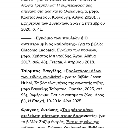
Αιώνια Τρεμπλίνκα: Η συμπεριφορά μας
απέναντι στα ζώα και το Ολοκαύτωμα
, μτφρ.
Κώστας Αλεξίου, Κυαναυγή, Αθήνα 2020),
Η
Εφημερίδα των Συντακτών
, 26-27 Σεπτεμβρίου
2020, σ. 41.
——–, «
Εγκώμιο των πουλιών ή Ο
αντεστραμμένος καθρέφτης
» (για το βιβλίο:
Giacomo Leopardi,
Εγκώμιο των πουλιών
,
μτφρ. Χρήστος Μπιντούδης, Άγρα, Αθήνα
2017, σελ. 48),
Fractal
, 4 Απριλίου 2018.
Τσίρμπας
,
Βαγγέλης,
«
Προλετάριοι όλων
των ειδών, ενωθείτε!
» (για το βιβλίο: Jason
Hribal,
Τα ζώα είναι μέρος της εργατικής τάξης
,
μτφρ Βαγγέλης Τσίρμπας, Οposito, 2025, σελ.
96), (αφιέρωμα: Γιατί να κοιτάμε τα ζώα; μέρος
β’),
Η Εποχή
, 19-20 Ιουλίου 2025.
Φράγκος
,
Αντώνης
, «
Το κράτος κάνει
ατελείωτη πίστωση στους βασ
ανιστές
» (για
το βιβλίο: Ζοζέφ Αντράς,
Έτσι τους κάνουμε
πόλεμο
, μτφρ. Γιώργος Καράμπελας, Εκδόσεις