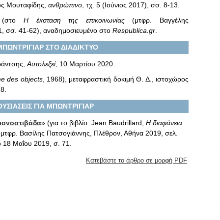
λος Μουταφίδης,
ανθρώπινο
, τχ. 5 (Ιούνιος 2017), σσ. 8-13.
 (στο
Η έκσταση της επικοινωνίας
(μτφρ. Βαγγέλης
, σσ. 41-62), αναδημοσιευμένο στο
Respublica.gr
.
ΠΩΝΤΡΙΓΙΑΡ ΣΤΟ ΔΙΑΔΙΚΤΥΟ
Βράντσης,
Αυτολεξεί
, 10 Μαρτίου 2020.
e
des
objects
, 1968), μεταφραστική δοκιμή Θ. Δ., ιστοχώρος
8.
ΥΣΙΑΣΕΙΣ ΓΙΑ ΜΠΩΝΤΡΙΓΙΑΡ
χιονοστιβάδα
» (για το βιβλίο: Jean Baudrillard,
H διαφάνεια
 μτφρ. Βασίλης Πατσογιάννης, Πλέθρον, Αθήνα 2019, σελ.
 18 Μαΐου 2019, σ. 71.
Κατεβάστε το άρθρο σε μορφή PDF