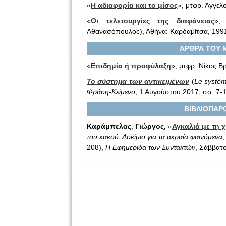
«
Η αδιαφορία και το μίσος
», μτφρ. Άγγε
«
Οι τελετουργίες της διαφάνειας
»,
Αθανασόπουλος), Αθήνα: Καρδαμίτσα, 1991
ΑΡΘΡΑ ΤΟΥ Μ
«
Επιδημία ή προφύλαξη
», μτφρ. Νίκος 
Το σύστημα των αντικειμένων
(
Le
syst
è
m
Φράση-Κείμενο
, 1 Αυγούστου 2017, σσ. 7-1
ΒΙΒΛΙΟΠΑΡΟ
Καράμπελας
,
Γιώργος,
«
Αγκαλιά με τη 
του κακού. Δοκίμιο για τα ακραία φαινόμενα
,
208),
Η Εφημερίδα των Συντακτών
, Σάββατο