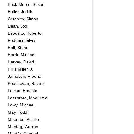
Buck-Morss, Susan
Butler, Judith
Critchley, Simon
Dean, Jodi
Esposito, Roberto
Federici, Silvia
Hall, Stuart
Hardt, Michael
Harvey, David
Hillis Miller, J.
Jameson, Fredric
Keucheyan, Razmig
Laclau, Ernesto
Lazzarato, Maourizio
Löwy, Michael
May, Todd
Mbembe, Achille
Montag, Warren,
Mouffe, Chantal