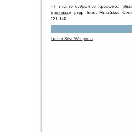
«
Τι είναι το ανθρώπινο πρόσωπο;: ηθικές
πρακτικές
», μτφρ. Τάσος Μπέτζελος,
Ουτο
121-140.
Lucien Sève/Wikipédia