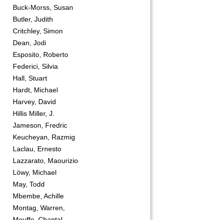
Buck-Morss, Susan
Butler, Judith
Critchley, Simon
Dean, Jodi
Esposito, Roberto
Federici, Silvia
Hall, Stuart
Hardt, Michael
Harvey, David
Hillis Miller, J.
Jameson, Fredric
Keucheyan, Razmig
Laclau, Ernesto
Lazzarato, Maourizio
Löwy, Michael
May, Todd
Mbembe, Achille
Montag, Warren,
Mouffe, Chantal