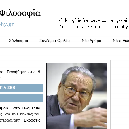
Σύνδεσμοι
Συνέδρια-Ομιλίες
Νέα Άρθρα
Νέες Εκδ
ος. Γεννήθηκε στις 9
ς.
ΓΙΑ ΣΕΒ
σμού», στο Ολομέλεια
ς και του πολιτισμού.
περάσματα
, Εκδόσεις