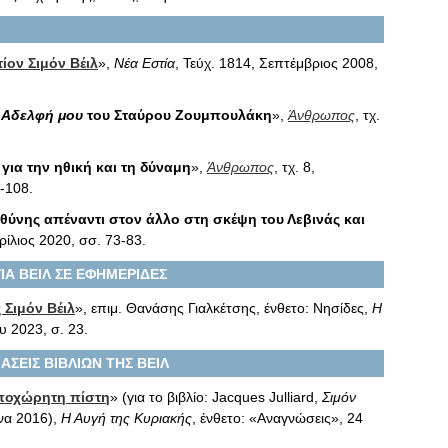
ίον Σιμόν Βέιλ
»,
Νέα Εστία
, Τεύχ. 1814, Σεπτέμβριος 2008,
ν
Αδελφή μου
του Σταύρου Ζουμπουλάκη
»,
Άνθρωπος
, τχ.
 για την ηθική και τη δύναμη
»,
Άνθρωπος
, τχ. 8,
-108.
υθύνης απέναντι στον άλλο στη σκέψη του Λεβινάς και
πρίλιος 2020, σσ. 73-83.
ΙΑ ΒΕΙΛ ΣΕ ΕΦΗΜΕΡΙΔΕΣ
 Σιμόν Βέιλ
», επιμ. Θανάσης Γιαλκέτσης, ένθετο: Νησίδες,
Η
υ 2023, σ. 23.
ΑΣΕΙΣ ΒΙΒΛΙΩΝ ΤΗΣ ΒΕΙΛ
υποχώρητη πίστη
» (για το βιβλίο: Jacques Julliard,
Σιμόν
ήνα 2016),
Η Αυγή της Κυριακής
, ένθετο: «Αναγνώσεις», 24