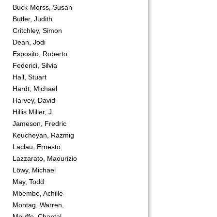
Buck-Morss, Susan
Butler, Judith
Critchley, Simon
Dean, Jodi
Esposito, Roberto
Federici, Silvia
Hall, Stuart
Hardt, Michael
Harvey, David
Hillis Miller, J.
Jameson, Fredric
Keucheyan, Razmig
Laclau, Ernesto
Lazzarato, Maourizio
Löwy, Michael
May, Todd
Mbembe, Achille
Montag, Warren,
Mouffe, Chantal