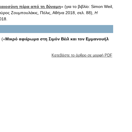
ικαιοσύνη πέρα από τη δύναμη
» (για το βιβλίο: Simon Weil,
ταύρος Ζουμπουλάκις, Πόλις, Αθήνα 2018, σελ. 88),
Η
018.
 («
Μικρό αφιέρωμα στη Σιμόν Βέιλ και τον Εμμανουήλ
Κατεβάστε το άρθρο σε μορφή PDF