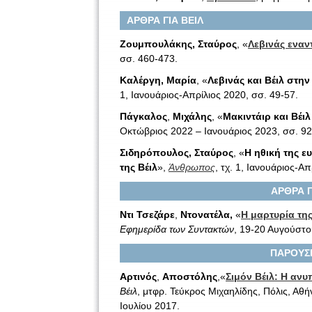
ΑΡΘΡΑ ΓΙΑ ΒΕΙΛ
Ζουμπουλάκης, Σταύρος
, «
Λεβινάς εναντ
σσ. 460-473.
Καλέργη, Μαρία
, «
Λεβινάς και Βέιλ στη
1, Ιανουάριος-Απρίλιος 2020, σσ. 49-57.
Πάγκαλος
,
Μιχάλης
, «
Μακιντάιρ και Βέιλ
Οκτώβριος 2022 – Ιανουάριος 2023, σσ. 92
Σιδηρόπουλος, Σταύρος
, «
Η ηθική της ε
της Βέιλ
»,
Άνθρωπος
, τχ. 1, Ιανουάριος-Α
ΑΡΘΡΑ Γ
Ντι Τσεζάρε
,
Ντονατέλα,
«
Η μαρτυρία της
Εφημερίδα των Συντακτών
, 19-20 Αυγούστο
ΠΑΡΟΥΣΙ
Αρτινός
,
Αποστόλης
,«
Σιμόν Βέιλ: Η αν
Βέιλ
, μτφρ. Τεύκρος Μιχαηλίδης, Πόλις, Αθ
Ιουλίου 2017.