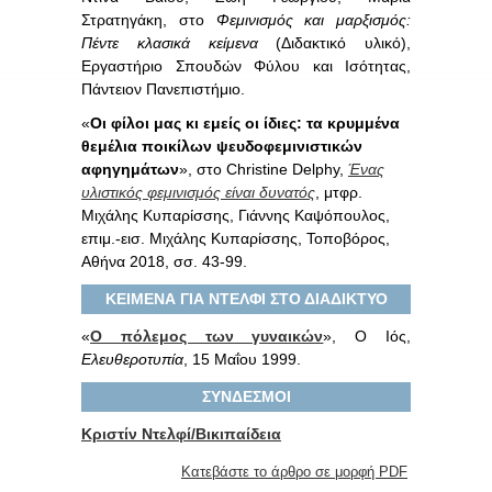
Στρατηγάκη, στο
Φεμινισμός και μαρξισμός:
Πέντε κλασικά κείμενα
(Διδακτικό υλικό),
Εργαστήριο Σπουδών Φύλου και Ισότητας,
Πάντειον Πανεπιστήμιο.
«
Οι φίλοι μας κι εμείς οι ίδιες: τα κρυμμένα
θεμέλια ποικίλων ψευδοφεμινιστικών
αφηγημάτων
», στο Christine Delphy,
Ένας
υλιστικός φεμινισμός είναι δυνατός
, μτφρ.
Μιχάλης Κυπαρίσσης, Γιάννης Καψόπουλος,
επιμ.-εισ. Μιχάλης Κυπαρίσσης, Τοποβόρος,
Αθήνα 2018, σσ. 43-99.
ΚΕΙΜΕΝΑ ΓΙΑ ΝΤΕΛΦΙ ΣΤΟ ΔΙΑΔΙΚΤΥΟ
«
Ο πόλεμος των γυναικών
», Ο Ιός,
Ελευθεροτυπία
, 15 Μαΐου 1999.
ΣΥΝΔΕΣΜΟΙ
Κριστίν Ντελφί/Βικιπαίδεια
Κατεβάστε το άρθρο σε μορφή PDF