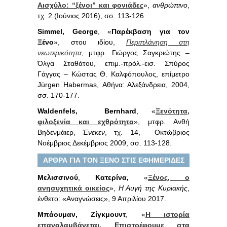
Αισχύλο: “ξένοι” και φονιάδες
»,
ανθρώπινο
,
τχ. 2 (Ιούνιος 2016), σσ. 113-126.
Simmel, George
, «
Παρέκβαση για τον
Ξένο
», στου ιδίου,
Περιπλάνηση στη
νεωτερικότητα
, μτφρ. Γιώργος Σαγκριώτης –
Όλγα Σταθάτου, επιμ.-πρόλ.-εισ. Σπύρος
Γάγγας – Κώστας Θ. Καλφόπουλος, επίμετρο
Jürgen Habermas, Αθήνα: Αλεξάνδρεια, 2004,
σσ. 170-177.
Waldenfels, Bernhard
, «
Ξενότητα,
φιλοξενία και εχθρότητα
», μτφρ. Ανθή
Βηδενμάιερ,
Ένεκεν
, τχ. 14, Οκτώβριος
Νοέμβριος Δεκέμβριος 2009, σσ. 113-128.
ΑΡΘΡΑ ΓΙΑ ΤΟΝ ΞΕΝΟ ΣΤΙΣ ΕΦΗΜΕΡΙΔΕΣ
Μελισσινού
,
Κατερίνα,
«
Ξένος, ο
ανησυχητικά οικείος
»,
Η Αυγή της Κυριακής
,
ένθετο: «Αναγνώσεις», 9 Απριλίου 2017.
Μπάουμαν, Ζίγκμουντ
, «
Η ιστορία
επαναλαμβάνεται. Επιστρέφουμε στα