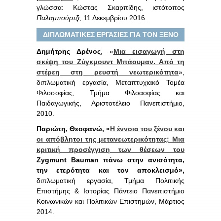
γλώσσα: Κώστας Σκαρπίδης, ιστότοπος
Παλαμπούρτζι
, 11 Δεκεμβρίου 2016.
ΔΙΠΛΩΜΑΤΙΚΕΣ ΕΡΓΑΣΙΕΣ ΓΙΑ ΤΟΝ ΞΕΝΟ
Δημήτρης Δρένος
, «
Μια εισαγωγή στη
σκέψη του Ζύγκμουντ Μπάουμαν. Από τη
στέρεη στη ρευστή νεωτερικότητα
»,
διπλωματική εργασία, Μεταπτυχιακό Τομέα
Φιλοσοφίας, Τμήμα Φιλοαοφίας και
Παιδαγωγικής, Αριστοτέλειο Πανεπιστήμιο,
2010.
Παριώτη, Θεοφανώ, «
Η έννοια του ξένου και
οι απόβλητοι της μετανεωτερικότητας: Μια
κριτική προσέγγιση των θέσεων του
Zygmunt
Bauman
πάνω στην ανισότητα,
την ετερότητα και τον αποκλεισμό»,
διπλωματική εργασία, Τμήμα Πολιτικής
Επιστήμης & Ιστορίας Πάντειο Πανεπιστήμιο
Κοινωνικών και Πολιτικών Επιστημών, Μάρτιος
2014.