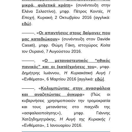
μικρά, φυλετικά κράτη
» (συνέντευξη στην
Ελένα Σελεστίνο), μτφρ. Πέτρος Κοντές,
Η
Εποχή
, Κυριακή 2 Οκτωβρίου 2016 (αγγλικά:
εδώ
).
———, «
Οι απαντήσεις στους δαίμονες που
μας καταδιώκουν
» (συνέντευξη στον Davide
Casati), μτφρ. Θώμη Γάκη, ιστοχώρος
Κοίτα
τον Ουρανό
, 7 Αυγούστου 2016.
———, «
Ο μεταναστευτικός “ηθικός
πανικός” και οι (κατά)χρήσεις του
», μτφρ.
Δημήτρης Ιωάννου,
Η Κυριακάτική Αυγή
/
«Ενθέματα», 6 Μαρτίου 2016 [αγγλικά:
εδώ
].
———, «
Κολυμπώντας στην ανασφάλεια
και αναζητώντας άγκυρα
» (Πώς οι
κυβερνήσεις χρησιμοποιούν την τρομοκρατία
και τους μετανάστες στο παιχνίδι της
«ασφαλειοποίησης»), μτφρ. Γιάννης
Χατζηδημητράκης,
Η Αυγή της Κυριακής
/
«Ενθέματα», 1 Ιανουαρίου 2016.