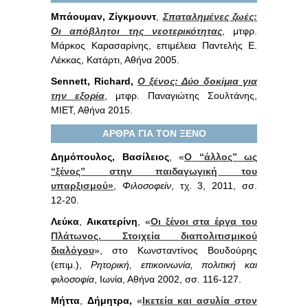
Μπάουμαν, Ζίγκμουντ
,
Σπαταλημένες ζωές:
Οι απόβλητοι της νεοτερικότητας
, μτφρ.
Μάρκος Καρασαρίνης, επιμέλεια Παντελής Ε.
Λέκκας, Κατάρτι, Αθήνα 2005.
Sennett,
Richard,
Ο ξένος: Δύο δοκίμια για
την εξορία
, μτφρ. Παναγιώτης Σουλτάνης,
ΜΙΕΤ, Αθήνα 2015.
ΑΡΘΡΑ ΓΙΑ ΤΟΝ ΞΕΝΟ
Δημόπουλος, Βασίλειος
, «
Ο “άλλος” ως
“ξένος” στην παιδαγωγική του
υπαρξισμού»
,
Φιλοσοφείν
, τχ. 3, 2011, σσ.
12-20.
Λεύκα
,
Αικατερίνη
, «
Οι ξένοι στα έργα του
Πλάτωνος. Στοιχεία διαπολιτισμικού
διαλόγου
», στο Κωνσταντίνος Βουδούρης
(επιμ.),
Ρητορική, επικοινωνία, πολιτική και
φιλοσοφία
, Ιωνία, Αθήνα 2002, σσ. 116-127.
Μήττα
,
Δήμητρα,
«
Ικετεία και ασυλία στον