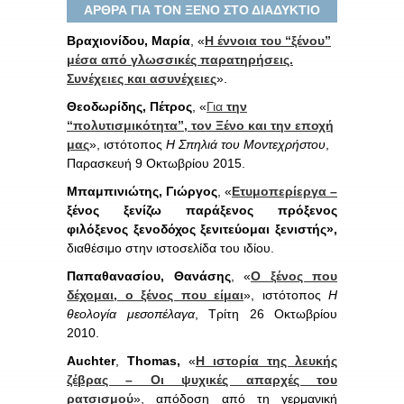
ΑΡΘΡΑ ΓΙΑ ΤΟΝ ΞΕΝΟ ΣΤΟ ΔΙΑΔΥΚΤΙΟ
Βραχιονίδου, Μαρία
, «
Η έννοια του “ξένου”
μέσα από γλωσσικές παρατηρήσεις.
Συνέχειες και ασυνέχειες
».
Θεοδωρίδης, Πέτρος
, «
Για
την
“πολυτισμικότητα”, τον Ξένο και την εποχή
μας
», ιστότοπος
Η Σπηλιά του Μοντεχρήστου
,
Παρασκευή 9 Οκτωβρίου 2015.
Μπαμπινιώτης, Γιώργος
, «
Ετυμοπερίεργα –
ξένος ξενίζω παράξενος πρόξενος
φιλόξενος ξενοδόχος ξενιτεύομαι ξενιστής»,
διαθέσιμο στην ιστοσελίδα του ιδίου.
Παπαθανασίου, Θανάσης
, «
Ο ξένος που
δέχομαι, ο ξένος που είμαι
», ιστότοπος
Η
θεολογία μεσοπέλαγα
, Τρίτη 26 Οκτωβρίου
2010.
Auchter
,
Thomas,
«
Η ιστορία της λευκής
ζέβρας – Οι ψυχικές απαρχές του
ρατσισμού
», απόδοση από τη γερμανική